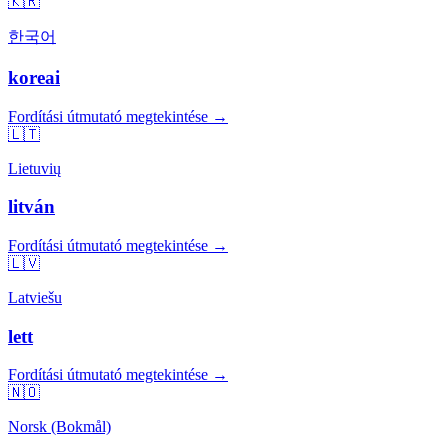
🇰🇷
한국어
koreai
Fordítási útmutató megtekintése →
🇱🇹
Lietuvių
litván
Fordítási útmutató megtekintése →
🇱🇻
Latviešu
lett
Fordítási útmutató megtekintése →
🇳🇴
Norsk (Bokmål)