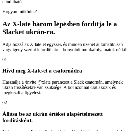
elindítható
Hogyan működik?
Az X-late három lépésben fordítja le a
Slacket ukrán-ra.
Adja hozzá az X-late-et egyszer, és minden üzenet automatikusan
vagy igény szerint lefordítható – bonyolult munkafolyamatok nélkül.
01
Hívd meg X-late-et a csatornádra
Használja a /invite @xlate parancsot a Slack csatornán, amelynek
ukrán frissítésekre van szüksége. A bot azonnal csatlakozik és
megkezdi a figyelést.
02
Állítsa be az ukrán értéket alapértelmezett
fordításként.