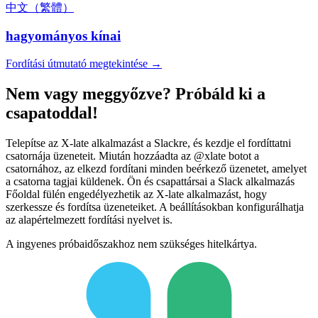
中文（繁體）
hagyományos kínai
Fordítási útmutató megtekintése →
Nem vagy meggyőzve? Próbáld ki a
csapatoddal!
Telepítse az X-late alkalmazást a Slackre, és kezdje el fordíttatni
csatornája üzeneteit. Miután hozzáadta az @xlate botot a
csatornához, az elkezd fordítani minden beérkező üzenetet, amelyet
a csatorna tagjai küldenek. Ön és csapattársai a Slack alkalmazás
Főoldal fülén engedélyezhetik az X-late alkalmazást, hogy
szerkessze és fordítsa üzeneteiket. A beállításokban konfigurálhatja
az alapértelmezett fordítási nyelvet is.
A ingyenes próbaidőszakhoz nem szükséges hitelkártya.