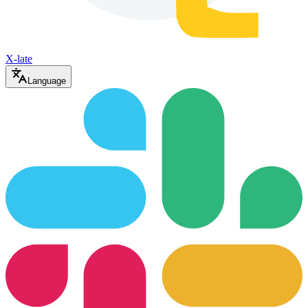
X-late
Language