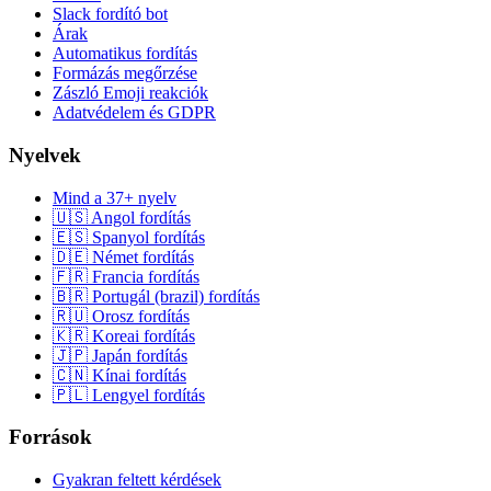
Slack fordító bot
Árak
Automatikus fordítás
Formázás megőrzése
Zászló Emoji reakciók
Adatvédelem és GDPR
Nyelvek
Mind a 37+ nyelv
🇺🇸 Angol fordítás
🇪🇸 Spanyol fordítás
🇩🇪 Német fordítás
🇫🇷 Francia fordítás
🇧🇷 Portugál (brazil) fordítás
🇷🇺 Orosz fordítás
🇰🇷 Koreai fordítás
🇯🇵 Japán fordítás
🇨🇳 Kínai fordítás
🇵🇱 Lengyel fordítás
Források
Gyakran feltett kérdések