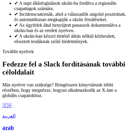
✔
A napi állásfoglalások ukrán-ba fordítva a regionális
csapattagok számára.
✔
Incidenscsatornák, ahol a válaszadók angolul posztolnak,
és automatikusan megkapják a ukrán frissítéseket.
✔
Az ügyfelek által benyújtott panaszok dokumentálva a
ukrán-ban és az eredeti nyelven.
✔
A ukrán-ban kézzel történő átírás nélkül kézbesített,
elosztott irodáknak szóló hirdetmények.
További nyelvek
Fedezze fel a Slack fordításának további
céloldalait
Más nyelvre van szüksége? Böngésszen könyvtárunk többi
részében, hogy megnézze, hogyan alkalmazkodik az X-late a
globális csapatokhoz.
🇸🇦
العربية
arab