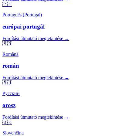
🇵🇹
Português (Portugal)
európai portugál
Fordítási útmutató megtekintése →
🇷🇴
Română
román
Fordítási útmutató megtekintése →
🇷🇺
Русский
orosz
Fordítási útmutató megtekintése →
🇸🇰
Slovenčina