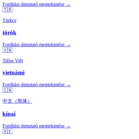
Fordítási útmutató megtekintése →
🇹🇷
Türkçe
török
Fordítási útmutató megtekintése →
🇻🇳
Tiếng Việt
vietnámi
Fordítási útmutató megtekintése →
🇨🇳
中文（简体）
kínai
Fordítási útmutató megtekintése →
🇭🇰