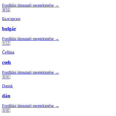
Fordítási útmutató megtekintése →
🇧🇬
Български
bolgár
Fordítási útmutató megtekintése →
🇨🇿
Čeština
cseh
Fordítási útmutató megtekintése →
🇩🇰
Dansk
dán
Fordítási útmutató megtekintése →
🇩🇪