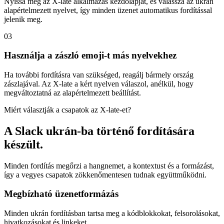
Nyissa meg az X-late alkalmazás kezdőlapját, és válassza az ukrán
alapértelmezett nyelvet, így minden üzenet automatikus fordítással
jelenik meg.
03
Használja a zászló emoji-t más nyelvekhez
Ha további fordításra van szükséged, reagálj bármely ország
zászlajával. Az X-late a kért nyelven válaszol, anélkül, hogy
megváltoztatná az alapértelmezett beállítást.
Miért választják a csapatok az X-late-et?
A Slack ukrán-ba történő fordítására
készült.
Minden fordítás megőrzi a hangnemet, a kontextust és a formázást,
így a vegyes csapatok zökkenőmentesen tudnak együttműködni.
Megbízható üzenetformázás
Minden ukrán fordításban tartsa meg a kódblokkokat, felsorolásokat,
hivatkozásokat és linkeket.