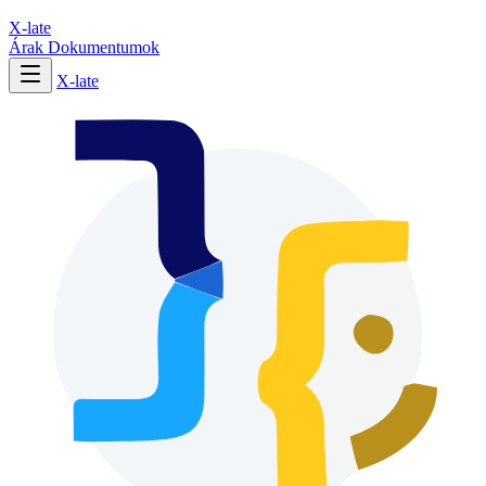
X-late
Árak
Dokumentumok
X-late