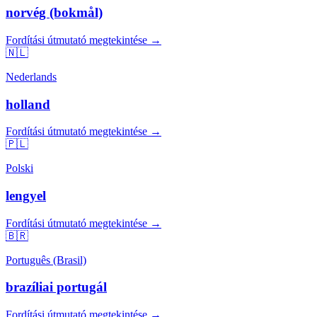
norvég (bokmål)
Fordítási útmutató megtekintése →
🇳🇱
Nederlands
holland
Fordítási útmutató megtekintése →
🇵🇱
Polski
lengyel
Fordítási útmutató megtekintése →
🇧🇷
Português (Brasil)
brazíliai portugál
Fordítási útmutató megtekintése →