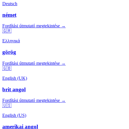
Deutsch
német
Fordítási útmutató megtekintése →
🇬🇷
Ελληνικά
görög
Fordítási útmutató megtekintése →
🇬🇧
English (UK)
brit angol
Fordítási útmutató megtekintése →
🇺🇸
English (US)
amerikai angol