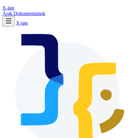
X-late
Árak
Dokumentumok
X-late