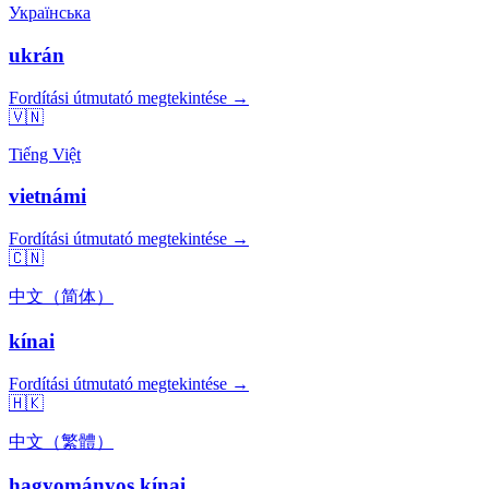
Українська
ukrán
Fordítási útmutató megtekintése →
🇻🇳
Tiếng Việt
vietnámi
Fordítási útmutató megtekintése →
🇨🇳
中文（简体）
kínai
Fordítási útmutató megtekintése →
🇭🇰
中文（繁體）
hagyományos kínai