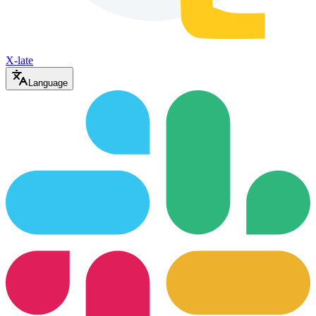
X-late
Language