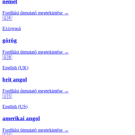
német
Fordítási útmutató megtekintése →
🇬🇷
Ελληνικά
görög
Fordítási útmutató megtekintése →
🇬🇧
English (UK)
brit angol
Fordítási útmutató megtekintése →
🇺🇸
English (US)
amerikai angol
Fordítási útmutató megtekintése →