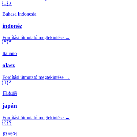
🇮🇩
Bahasa Indonesia
indonéz
Fordítási útmutató megtekintése →
🇮🇹
Italiano
olasz
Fordítási útmutató megtekintése →
🇯🇵
日本語
japán
Fordítási útmutató megtekintése →
🇰🇷
한국어