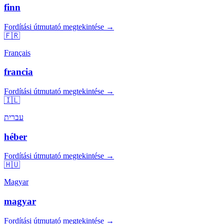
finn
Fordítási útmutató megtekintése →
🇫🇷
Français
francia
Fordítási útmutató megtekintése →
🇮🇱
עברית
héber
Fordítási útmutató megtekintése →
🇭🇺
Magyar
magyar
Fordítási útmutató megtekintése →