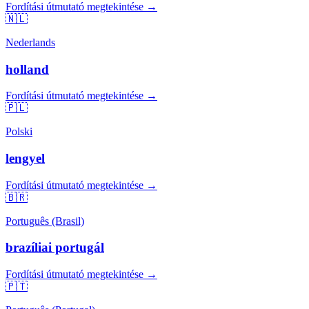
Fordítási útmutató megtekintése →
🇳🇱
Nederlands
holland
Fordítási útmutató megtekintése →
🇵🇱
Polski
lengyel
Fordítási útmutató megtekintése →
🇧🇷
Português (Brasil)
brazíliai portugál
Fordítási útmutató megtekintése →
🇵🇹