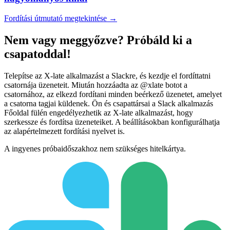
Fordítási útmutató megtekintése →
Nem vagy meggyőzve? Próbáld ki a
csapatoddal!
Telepítse az X-late alkalmazást a Slackre, és kezdje el fordíttatni
csatornája üzeneteit. Miután hozzáadta az @xlate botot a
csatornához, az elkezd fordítani minden beérkező üzenetet, amelyet
a csatorna tagjai küldenek. Ön és csapattársai a Slack alkalmazás
Főoldal fülén engedélyezhetik az X-late alkalmazást, hogy
szerkessze és fordítsa üzeneteiket. A beállításokban konfigurálhatja
az alapértelmezett fordítási nyelvet is.
A ingyenes próbaidőszakhoz nem szükséges hitelkártya.