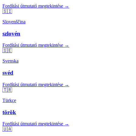
Fordítási útmutató megtekintése →
🇸🇮
Slovenščina
szlovén
Fordítási útmutató megtekintése →
🇸🇪
Svenska
svéd
Fordítási útmutató megtekintése →
🇹🇷
Türkçe
török
Fordítási útmutató megtekintése →
🇺🇦