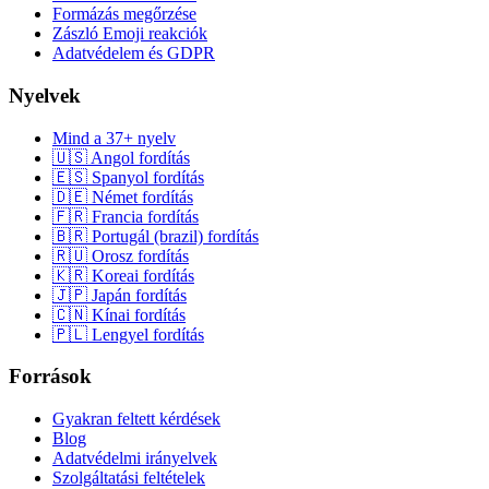
Formázás megőrzése
Zászló Emoji reakciók
Adatvédelem és GDPR
Nyelvek
Mind a 37+ nyelv
🇺🇸 Angol fordítás
🇪🇸 Spanyol fordítás
🇩🇪 Német fordítás
🇫🇷 Francia fordítás
🇧🇷 Portugál (brazil) fordítás
🇷🇺 Orosz fordítás
🇰🇷 Koreai fordítás
🇯🇵 Japán fordítás
🇨🇳 Kínai fordítás
🇵🇱 Lengyel fordítás
Források
Gyakran feltett kérdések
Blog
Adatvédelmi irányelvek
Szolgáltatási feltételek