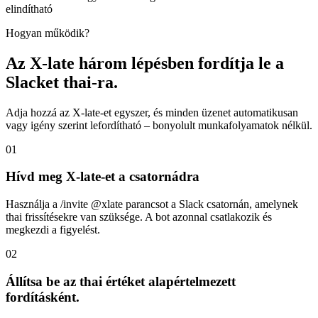
elindítható
Hogyan működik?
Az X-late három lépésben fordítja le a
Slacket thai-ra.
Adja hozzá az X-late-et egyszer, és minden üzenet automatikusan
vagy igény szerint lefordítható – bonyolult munkafolyamatok nélkül.
01
Hívd meg X-late-et a csatornádra
Használja a /invite @xlate parancsot a Slack csatornán, amelynek
thai frissítésekre van szüksége. A bot azonnal csatlakozik és
megkezdi a figyelést.
02
Állítsa be az thai értéket alapértelmezett
fordításként.