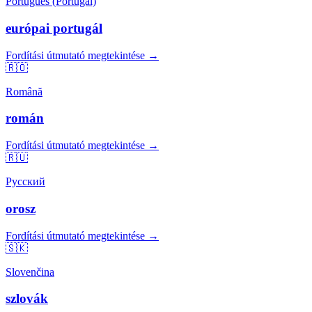
Português (Portugal)
európai portugál
Fordítási útmutató megtekintése →
🇷🇴
Română
román
Fordítási útmutató megtekintése →
🇷🇺
Русский
orosz
Fordítási útmutató megtekintése →
🇸🇰
Slovenčina
szlovák