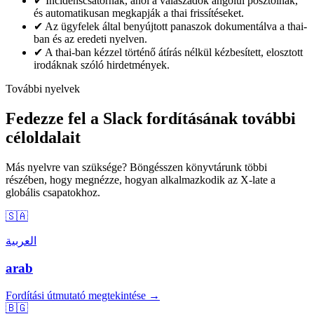
✔
Incidenscsatornák, ahol a válaszadók angolul posztolnak,
és automatikusan megkapják a thai frissítéseket.
✔
Az ügyfelek által benyújtott panaszok dokumentálva a thai-
ban és az eredeti nyelven.
✔
A thai-ban kézzel történő átírás nélkül kézbesített, elosztott
irodáknak szóló hirdetmények.
További nyelvek
Fedezze fel a Slack fordításának további
céloldalait
Más nyelvre van szüksége? Böngésszen könyvtárunk többi
részében, hogy megnézze, hogyan alkalmazkodik az X-late a
globális csapatokhoz.
🇸🇦
العربية
arab
Fordítási útmutató megtekintése →
🇧🇬