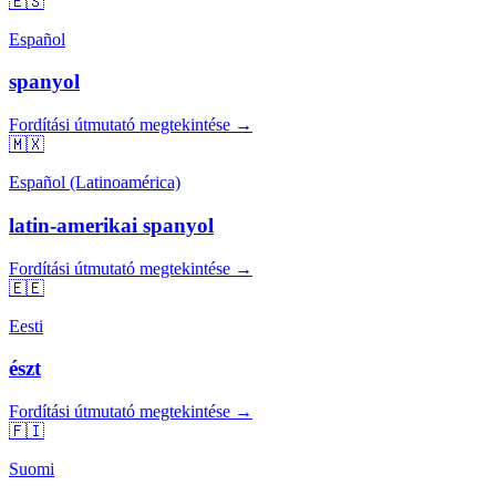
🇪🇸
Español
spanyol
Fordítási útmutató megtekintése →
🇲🇽
Español (Latinoamérica)
latin-amerikai spanyol
Fordítási útmutató megtekintése →
🇪🇪
Eesti
észt
Fordítási útmutató megtekintése →
🇫🇮
Suomi