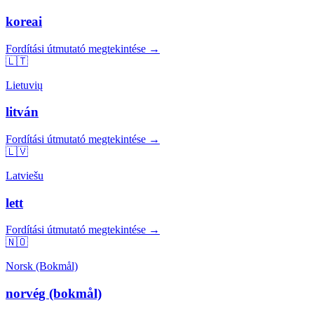
koreai
Fordítási útmutató megtekintése →
🇱🇹
Lietuvių
litván
Fordítási útmutató megtekintése →
🇱🇻
Latviešu
lett
Fordítási útmutató megtekintése →
🇳🇴
Norsk (Bokmål)
norvég (bokmål)