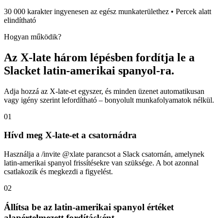
30 000 karakter ingyenesen az egész munkaterülethez • Percek alatt
elindítható
Hogyan működik?
Az X-late három lépésben fordítja le a
Slacket latin-amerikai spanyol-ra.
Adja hozzá az X-late-et egyszer, és minden üzenet automatikusan
vagy igény szerint lefordítható – bonyolult munkafolyamatok nélkül.
01
Hívd meg X-late-et a csatornádra
Használja a /invite @xlate parancsot a Slack csatornán, amelynek
latin-amerikai spanyol frissítésekre van szüksége. A bot azonnal
csatlakozik és megkezdi a figyelést.
02
Állítsa be az latin-amerikai spanyol értéket
alapértelmezett fordításként.