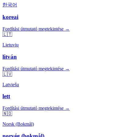
한국어
koreai
Fordítási útmutató megtekintése →
🇱🇹
Lietuvių
litván
Fordítási útmutató megtekintése →
🇱🇻
Latviešu
lett
Fordítási útmutató megtekintése →
🇳🇴
Norsk (Bokmål)
norvég (bokmål)