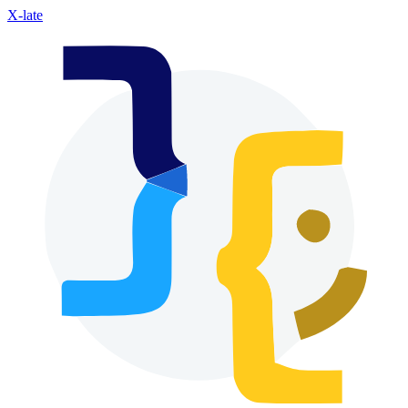
X-late