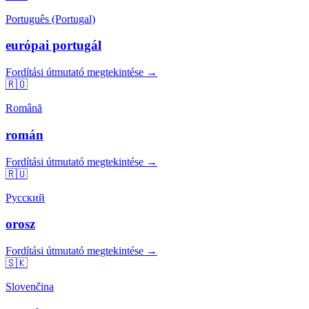
Português (Portugal)
európai portugál
Fordítási útmutató megtekintése →
🇷🇴
Română
román
Fordítási útmutató megtekintése →
🇷🇺
Русский
orosz
Fordítási útmutató megtekintése →
🇸🇰
Slovenčina