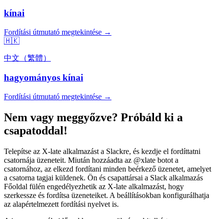
kínai
Fordítási útmutató megtekintése →
🇭🇰
中文（繁體）
hagyományos kínai
Fordítási útmutató megtekintése →
Nem vagy meggyőzve? Próbáld ki a
csapatoddal!
Telepítse az X-late alkalmazást a Slackre, és kezdje el fordíttatni
csatornája üzeneteit. Miután hozzáadta az @xlate botot a
csatornához, az elkezd fordítani minden beérkező üzenetet, amelyet
a csatorna tagjai küldenek. Ön és csapattársai a Slack alkalmazás
Főoldal fülén engedélyezhetik az X-late alkalmazást, hogy
szerkessze és fordítsa üzeneteiket. A beállításokban konfigurálhatja
az alapértelmezett fordítási nyelvet is.