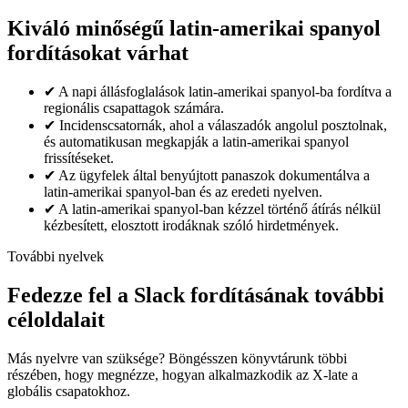
Kiváló minőségű latin-amerikai spanyol
fordításokat várhat
✔
A napi állásfoglalások latin-amerikai spanyol-ba fordítva a
regionális csapattagok számára.
✔
Incidenscsatornák, ahol a válaszadók angolul posztolnak,
és automatikusan megkapják a latin-amerikai spanyol
frissítéseket.
✔
Az ügyfelek által benyújtott panaszok dokumentálva a
latin-amerikai spanyol-ban és az eredeti nyelven.
✔
A latin-amerikai spanyol-ban kézzel történő átírás nélkül
kézbesített, elosztott irodáknak szóló hirdetmények.
További nyelvek
Fedezze fel a Slack fordításának további
céloldalait
Más nyelvre van szüksége? Böngésszen könyvtárunk többi
részében, hogy megnézze, hogyan alkalmazkodik az X-late a
globális csapatokhoz.