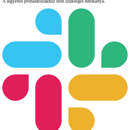
A ingyenes próbaidőszakhoz nem szükséges hitelkártya.