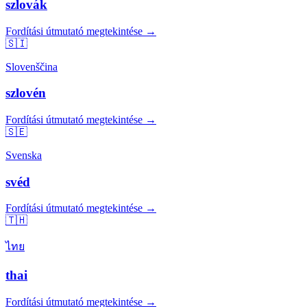
szlovák
Fordítási útmutató megtekintése →
🇸🇮
Slovenščina
szlovén
Fordítási útmutató megtekintése →
🇸🇪
Svenska
svéd
Fordítási útmutató megtekintése →
🇹🇭
ไทย
thai
Fordítási útmutató megtekintése →