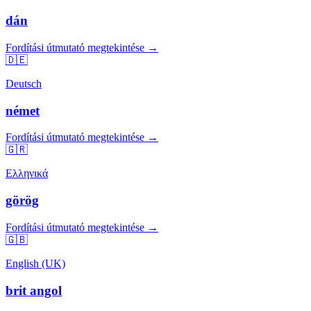
dán
Fordítási útmutató megtekintése →
🇩🇪
Deutsch
német
Fordítási útmutató megtekintése →
🇬🇷
Ελληνικά
görög
Fordítási útmutató megtekintése →
🇬🇧
English (UK)
brit angol