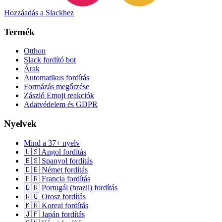
Hozzáadás a Slackhez
Termék
Otthon
Slack fordító bot
Árak
Automatikus fordítás
Formázás megőrzése
Zászló Emoji reakciók
Adatvédelem és GDPR
Nyelvek
Mind a 37+ nyelv
🇺🇸 Angol fordítás
🇪🇸 Spanyol fordítás
🇩🇪 Német fordítás
🇫🇷 Francia fordítás
🇧🇷 Portugál (brazil) fordítás
🇷🇺 Orosz fordítás
🇰🇷 Koreai fordítás
🇯🇵 Japán fordítás