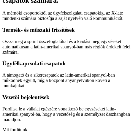
csapatok számára.
A mérnöki csoportoktól az ügyfélszolgálati csapatokig, az X-late
mindenki számára biztosítja a saját nyelvén való kommunikációt.
Termék- és műszaki frissítések
Ossza meg a sprint összefoglalókat és a kiadási megjegyzéseket
automatikusan a latin-amerikai spanyol-ban más régiók érdekelt felei
számára.
Ügyfélkapcsolati csapatok
A támogató és a sikercsapatok az latin-amerikai spanyol-ban
működnek együtt, míg a központ anyanyelvükön követi a
munkájukat.
Vezetői bejelentések
Fordítsa le a vállalat egészére vonatkozó bejegyzéseket latin-
amerikai spanyol-ba, hogy a vezetőség és a személyzet összhangban
maradjon.
Mit fordítunk