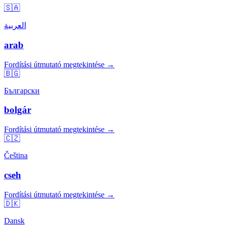
🇸🇦
العربية
arab
Fordítási útmutató megtekintése →
🇧🇬
Български
bolgár
Fordítási útmutató megtekintése →
🇨🇿
Čeština
cseh
Fordítási útmutató megtekintése →
🇩🇰
Dansk