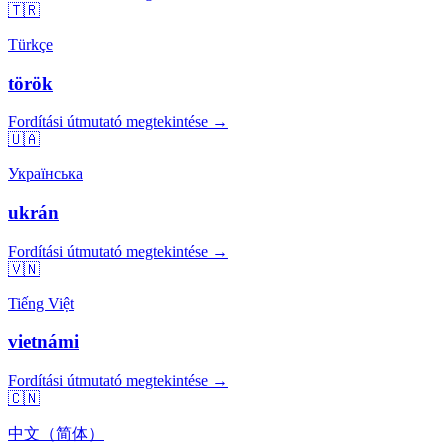
🇹🇷
Türkçe
török
Fordítási útmutató megtekintése →
🇺🇦
Українська
ukrán
Fordítási útmutató megtekintése →
🇻🇳
Tiếng Việt
vietnámi
Fordítási útmutató megtekintése →
🇨🇳
中文（简体）