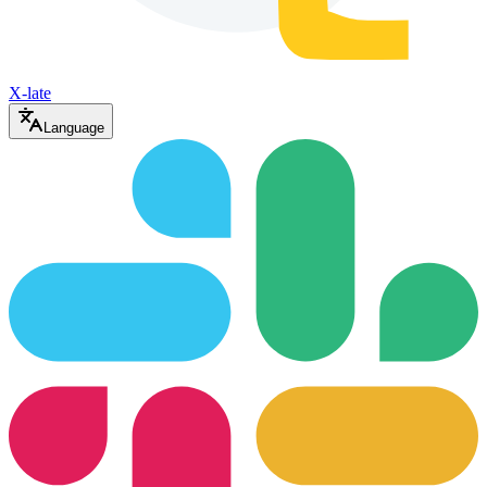
X-late
Language