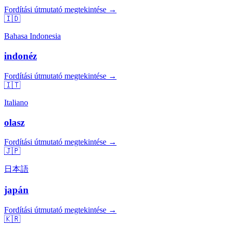
Fordítási útmutató megtekintése →
🇮🇩
Bahasa Indonesia
indonéz
Fordítási útmutató megtekintése →
🇮🇹
Italiano
olasz
Fordítási útmutató megtekintése →
🇯🇵
日本語
japán
Fordítási útmutató megtekintése →
🇰🇷