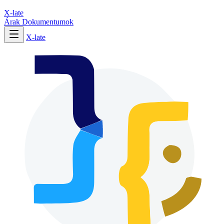
X-late
Árak
Dokumentumok
X-late