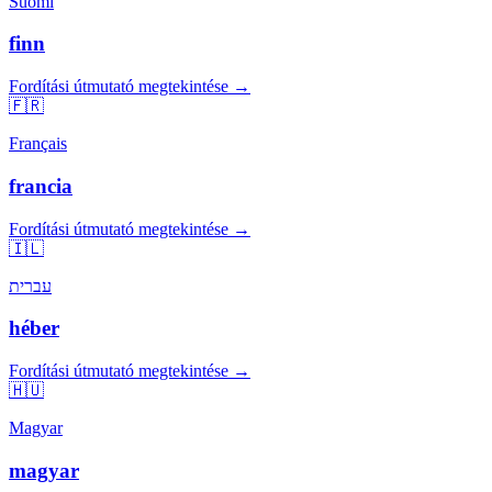
Suomi
finn
Fordítási útmutató megtekintése →
🇫🇷
Français
francia
Fordítási útmutató megtekintése →
🇮🇱
עברית
héber
Fordítási útmutató megtekintése →
🇭🇺
Magyar
magyar