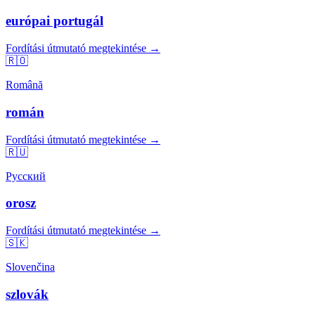
európai portugál
Fordítási útmutató megtekintése →
🇷🇴
Română
román
Fordítási útmutató megtekintése →
🇷🇺
Русский
orosz
Fordítási útmutató megtekintése →
🇸🇰
Slovenčina
szlovák