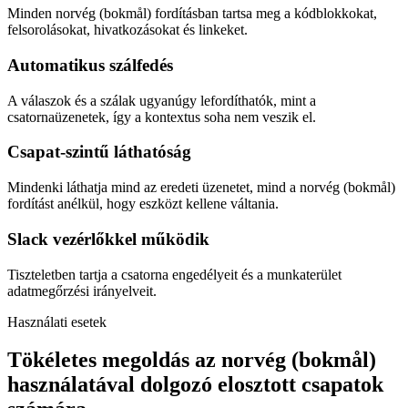
Minden norvég (bokmål) fordításban tartsa meg a kódblokkokat,
felsorolásokat, hivatkozásokat és linkeket.
Automatikus szálfedés
A válaszok és a szálak ugyanúgy lefordíthatók, mint a
csatornaüzenetek, így a kontextus soha nem veszik el.
Csapat-szintű láthatóság
Mindenki láthatja mind az eredeti üzenetet, mind a norvég (bokmål)
fordítást anélkül, hogy eszközt kellene váltania.
Slack vezérlőkkel működik
Tiszteletben tartja a csatorna engedélyeit és a munkaterület
adatmegőrzési irányelveit.
Használati esetek
Tökéletes megoldás az norvég (bokmål)
használatával dolgozó elosztott csapatok