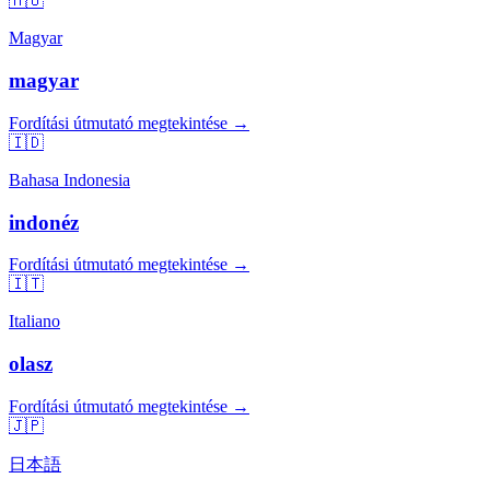
🇭🇺
Magyar
magyar
Fordítási útmutató megtekintése →
🇮🇩
Bahasa Indonesia
indonéz
Fordítási útmutató megtekintése →
🇮🇹
Italiano
olasz
Fordítási útmutató megtekintése →
🇯🇵
日本語