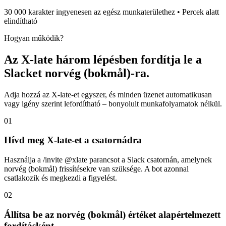
30 000 karakter ingyenesen az egész munkaterülethez • Percek alatt
elindítható
Hogyan működik?
Az X-late három lépésben fordítja le a
Slacket norvég (bokmål)-ra.
Adja hozzá az X-late-et egyszer, és minden üzenet automatikusan
vagy igény szerint lefordítható – bonyolult munkafolyamatok nélkül.
01
Hívd meg X-late-et a csatornádra
Használja a /invite @xlate parancsot a Slack csatornán, amelynek
norvég (bokmål) frissítésekre van szüksége. A bot azonnal
csatlakozik és megkezdi a figyelést.
02
Állítsa be az norvég (bokmål) értéket alapértelmezett
fordításként.