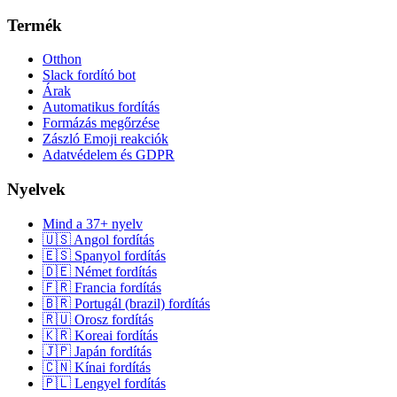
Termék
Otthon
Slack fordító bot
Árak
Automatikus fordítás
Formázás megőrzése
Zászló Emoji reakciók
Adatvédelem és GDPR
Nyelvek
Mind a 37+ nyelv
🇺🇸 Angol fordítás
🇪🇸 Spanyol fordítás
🇩🇪 Német fordítás
🇫🇷 Francia fordítás
🇧🇷 Portugál (brazil) fordítás
🇷🇺 Orosz fordítás
🇰🇷 Koreai fordítás
🇯🇵 Japán fordítás
🇨🇳 Kínai fordítás
🇵🇱 Lengyel fordítás