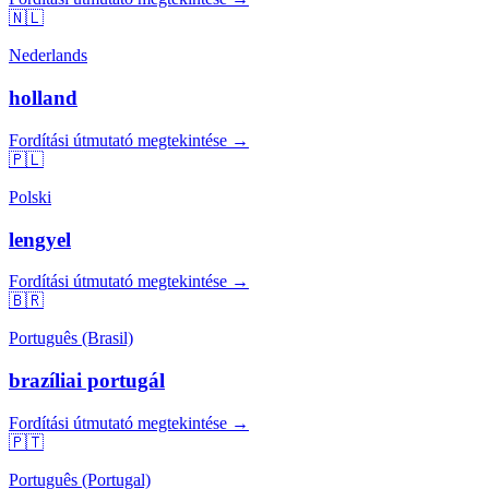
🇳🇱
Nederlands
holland
Fordítási útmutató megtekintése →
🇵🇱
Polski
lengyel
Fordítási útmutató megtekintése →
🇧🇷
Português (Brasil)
brazíliai portugál
Fordítási útmutató megtekintése →
🇵🇹
Português (Portugal)