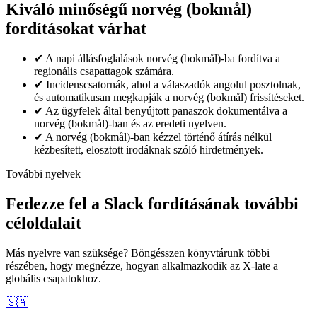
Kiváló minőségű norvég (bokmål)
fordításokat várhat
✔
A napi állásfoglalások norvég (bokmål)-ba fordítva a
regionális csapattagok számára.
✔
Incidenscsatornák, ahol a válaszadók angolul posztolnak,
és automatikusan megkapják a norvég (bokmål) frissítéseket.
✔
Az ügyfelek által benyújtott panaszok dokumentálva a
norvég (bokmål)-ban és az eredeti nyelven.
✔
A norvég (bokmål)-ban kézzel történő átírás nélkül
kézbesített, elosztott irodáknak szóló hirdetmények.
További nyelvek
Fedezze fel a Slack fordításának további
céloldalait
Más nyelvre van szüksége? Böngésszen könyvtárunk többi
részében, hogy megnézze, hogyan alkalmazkodik az X-late a
globális csapatokhoz.
🇸🇦