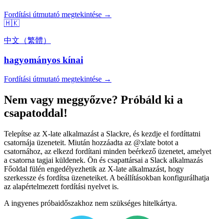
Fordítási útmutató megtekintése →
🇭🇰
中文（繁體）
hagyományos kínai
Fordítási útmutató megtekintése →
Nem vagy meggyőzve? Próbáld ki a
csapatoddal!
Telepítse az X-late alkalmazást a Slackre, és kezdje el fordíttatni
csatornája üzeneteit. Miután hozzáadta az @xlate botot a
csatornához, az elkezd fordítani minden beérkező üzenetet, amelyet
a csatorna tagjai küldenek. Ön és csapattársai a Slack alkalmazás
Főoldal fülén engedélyezhetik az X-late alkalmazást, hogy
szerkessze és fordítsa üzeneteiket. A beállításokban konfigurálhatja
az alapértelmezett fordítási nyelvet is.
A ingyenes próbaidőszakhoz nem szükséges hitelkártya.