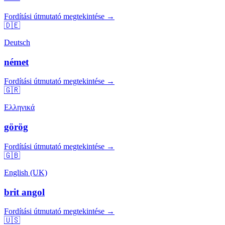
Fordítási útmutató megtekintése →
🇩🇪
Deutsch
német
Fordítási útmutató megtekintése →
🇬🇷
Ελληνικά
görög
Fordítási útmutató megtekintése →
🇬🇧
English (UK)
brit angol
Fordítási útmutató megtekintése →
🇺🇸