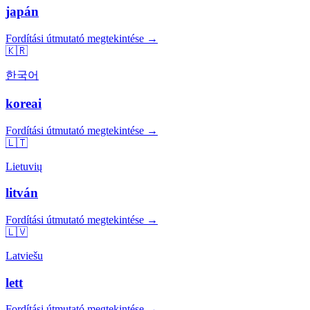
japán
Fordítási útmutató megtekintése →
🇰🇷
한국어
koreai
Fordítási útmutató megtekintése →
🇱🇹
Lietuvių
litván
Fordítási útmutató megtekintése →
🇱🇻
Latviešu
lett
Fordítási útmutató megtekintése →