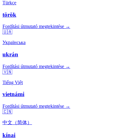
Türkçe
török
Fordítási útmutató megtekintése →
🇺🇦
Українська
ukrán
Fordítási útmutató megtekintése →
🇻🇳
Tiếng Việt
vietnámi
Fordítási útmutató megtekintése →
🇨🇳
中文（简体）
kínai