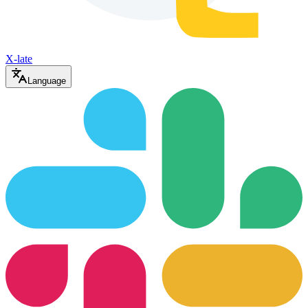
X-late
Language