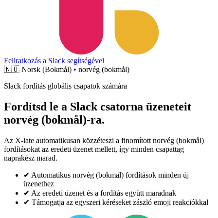
Feliratkozás a Slack segítségével
🇳🇴
Norsk (Bokmål) • norvég (bokmål)
Slack fordítás globális csapatok számára
Fordítsd le a Slack csatorna üzeneteit
norvég (bokmål)-ra.
Az X-late automatikusan közzéteszi a finomított norvég (bokmål)
fordításokat az eredeti üzenet mellett, így minden csapattag
naprakész marad.
✔
Automatikus norvég (bokmål) fordítások minden új
üzenethez
✔
Az eredeti üzenet és a fordítás együtt maradnak
✔
Támogatja az egyszeri kéréseket zászló emoji reakciókkal