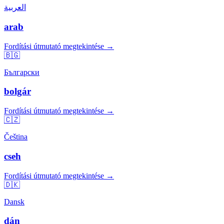
العربية
arab
Fordítási útmutató megtekintése →
🇧🇬
Български
bolgár
Fordítási útmutató megtekintése →
🇨🇿
Čeština
cseh
Fordítási útmutató megtekintése →
🇩🇰
Dansk
dán