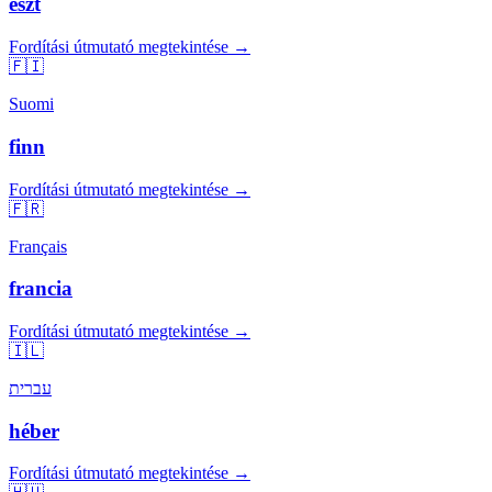
észt
Fordítási útmutató megtekintése →
🇫🇮
Suomi
finn
Fordítási útmutató megtekintése →
🇫🇷
Français
francia
Fordítási útmutató megtekintése →
🇮🇱
עברית
héber
Fordítási útmutató megtekintése →