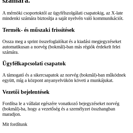
számára.
A mérnöki csoportoktól az ügyfélszolgálati csapatokig, az X-late
mindenki számára biztosítja a saját nyelvén való kommunikációt.
Termék- és műszaki frissítések
Ossza meg a sprint összefoglalókat és a kiadási megjegyzéseket
automatikusan a norvég (bokmål)-ban más régiók érdekelt felei
számára.
Ügyfélkapcsolati csapatok
A támogató és a sikercsapatok az norvég (bokmål)-ban működnek
együtt, míg a központ anyanyelvükön követi a munkájukat.
Vezetői bejelentések
Fordítsa le a vállalat egészére vonatkozó bejegyzéseket norvég
(bokmål)-ba, hogy a vezetőség és a személyzet összhangban
maradjon.
Mit fordítunk