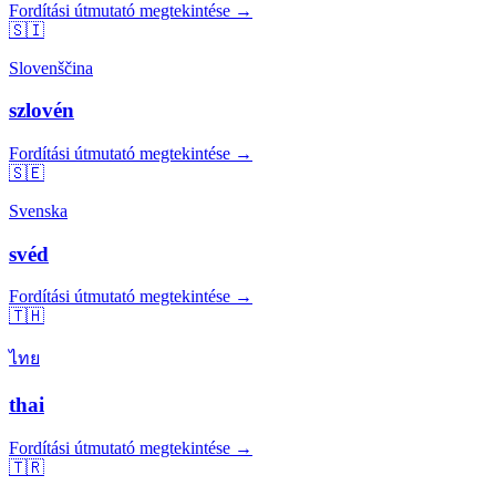
Fordítási útmutató megtekintése →
🇸🇮
Slovenščina
szlovén
Fordítási útmutató megtekintése →
🇸🇪
Svenska
svéd
Fordítási útmutató megtekintése →
🇹🇭
ไทย
thai
Fordítási útmutató megtekintése →
🇹🇷