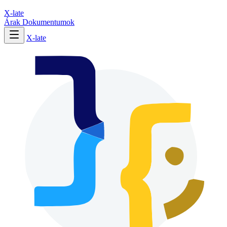
X-late
Árak
Dokumentumok
X-late