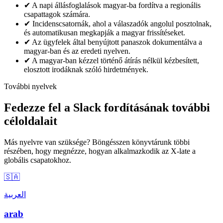
✔
A napi állásfoglalások magyar-ba fordítva a regionális
csapattagok számára.
✔
Incidenscsatornák, ahol a válaszadók angolul posztolnak,
és automatikusan megkapják a magyar frissítéseket.
✔
Az ügyfelek által benyújtott panaszok dokumentálva a
magyar-ban és az eredeti nyelven.
✔
A magyar-ban kézzel történő átírás nélkül kézbesített,
elosztott irodáknak szóló hirdetmények.
További nyelvek
Fedezze fel a Slack fordításának további
céloldalait
Más nyelvre van szüksége? Böngésszen könyvtárunk többi
részében, hogy megnézze, hogyan alkalmazkodik az X-late a
globális csapatokhoz.
🇸🇦
العربية
arab