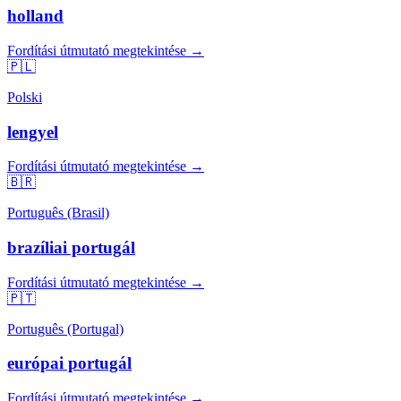
holland
Fordítási útmutató megtekintése →
🇵🇱
Polski
lengyel
Fordítási útmutató megtekintése →
🇧🇷
Português (Brasil)
brazíliai portugál
Fordítási útmutató megtekintése →
🇵🇹
Português (Portugal)
európai portugál
Fordítási útmutató megtekintése →