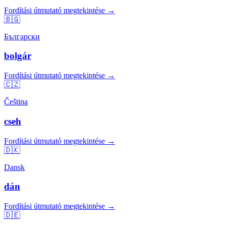
Fordítási útmutató megtekintése →
🇧🇬
Български
bolgár
Fordítási útmutató megtekintése →
🇨🇿
Čeština
cseh
Fordítási útmutató megtekintése →
🇩🇰
Dansk
dán
Fordítási útmutató megtekintése →
🇩🇪