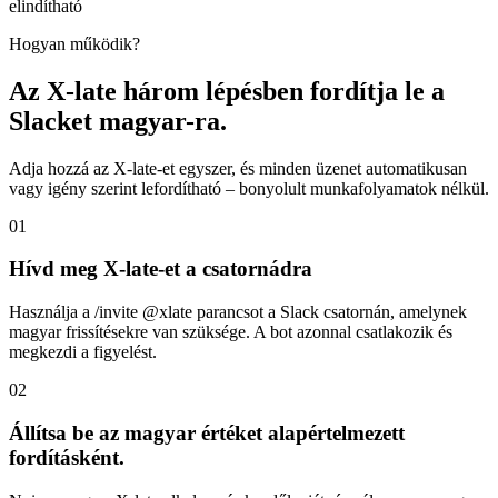
elindítható
Hogyan működik?
Az X-late három lépésben fordítja le a
Slacket magyar-ra.
Adja hozzá az X-late-et egyszer, és minden üzenet automatikusan
vagy igény szerint lefordítható – bonyolult munkafolyamatok nélkül.
01
Hívd meg X-late-et a csatornádra
Használja a /invite @xlate parancsot a Slack csatornán, amelynek
magyar frissítésekre van szüksége. A bot azonnal csatlakozik és
megkezdi a figyelést.
02
Állítsa be az magyar értéket alapértelmezett
fordításként.