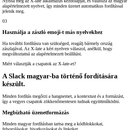
Nyissa meg az X-late alkalmazás kezdőlapját, és válassza az magyar
alapértelmezett nyelvet, így minden üzenet automatikus fordítással
jelenik meg.
03
Használja a zászló emoji-t más nyelvekhez
Ha további fordításra van szükséged, reagálj bármely ország
zászlajával. Az X-late a kért nyelven válaszol, anélkül, hogy
megváltoztatná az alapértelmezett beállítást.
Miért választják a csapatok az X-late-et?
A Slack magyar-ba történő fordítására
készült.
Minden fordítás megőrzi a hangnemet, a kontextust és a formázást,
így a vegyes csapatok zökkenőmentesen tudnak együttműködni.
Megbízható üzenetformázás
Minden magyar fordításban tartsa meg a kódblokkokat,
felsorolásokat, hivatkozásokat és linkeket.