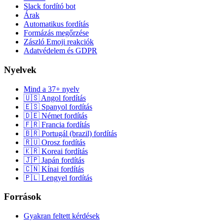
Slack fordító bot
Árak
Automatikus fordítás
Formázás megőrzése
Zászló Emoji reakciók
Adatvédelem és GDPR
Nyelvek
Mind a 37+ nyelv
🇺🇸 Angol fordítás
🇪🇸 Spanyol fordítás
🇩🇪 Német fordítás
🇫🇷 Francia fordítás
🇧🇷 Portugál (brazil) fordítás
🇷🇺 Orosz fordítás
🇰🇷 Koreai fordítás
🇯🇵 Japán fordítás
🇨🇳 Kínai fordítás
🇵🇱 Lengyel fordítás
Források
Gyakran feltett kérdések