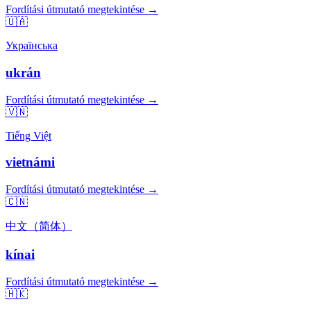
Fordítási útmutató megtekintése →
🇺🇦
Українська
ukrán
Fordítási útmutató megtekintése →
🇻🇳
Tiếng Việt
vietnámi
Fordítási útmutató megtekintése →
🇨🇳
中文（简体）
kínai
Fordítási útmutató megtekintése →
🇭🇰