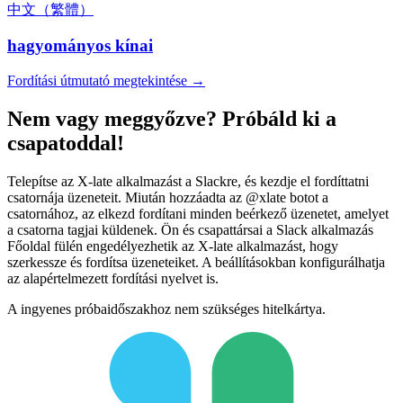
中文（繁體）
hagyományos kínai
Fordítási útmutató megtekintése →
Nem vagy meggyőzve? Próbáld ki a
csapatoddal!
Telepítse az X-late alkalmazást a Slackre, és kezdje el fordíttatni
csatornája üzeneteit. Miután hozzáadta az @xlate botot a
csatornához, az elkezd fordítani minden beérkező üzenetet, amelyet
a csatorna tagjai küldenek. Ön és csapattársai a Slack alkalmazás
Főoldal fülén engedélyezhetik az X-late alkalmazást, hogy
szerkessze és fordítsa üzeneteiket. A beállításokban konfigurálhatja
az alapértelmezett fordítási nyelvet is.
A ingyenes próbaidőszakhoz nem szükséges hitelkártya.