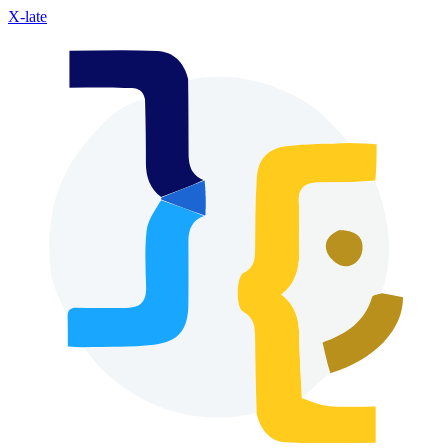
X-late