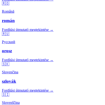
🇷🇴
Română
román
Fordítási útmutató megtekintése →
🇷🇺
Русский
orosz
Fordítási útmutató megtekintése →
🇸🇰
Slovenčina
szlovák
Fordítási útmutató megtekintése →
🇸🇮
Slovenščina