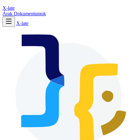
X-late
Árak
Dokumentumok
X-late