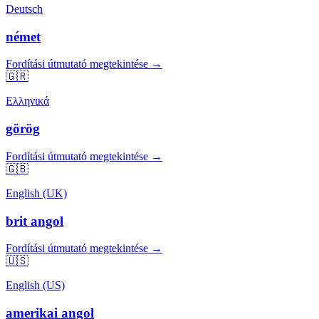
Deutsch
német
Fordítási útmutató megtekintése →
🇬🇷
Ελληνικά
görög
Fordítási útmutató megtekintése →
🇬🇧
English (UK)
brit angol
Fordítási útmutató megtekintése →
🇺🇸
English (US)
amerikai angol