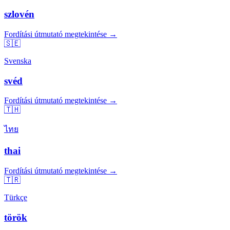
szlovén
Fordítási útmutató megtekintése →
🇸🇪
Svenska
svéd
Fordítási útmutató megtekintése →
🇹🇭
ไทย
thai
Fordítási útmutató megtekintése →
🇹🇷
Türkçe
török