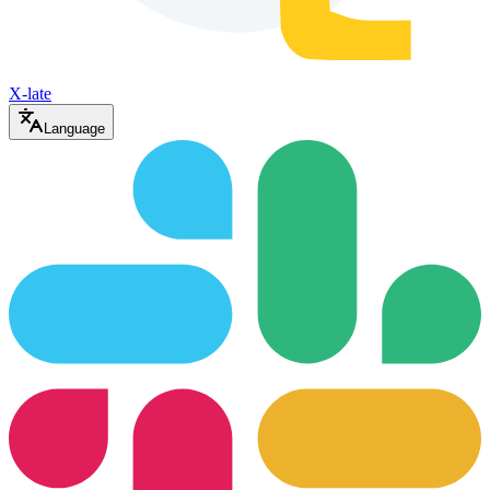
X-late
Language