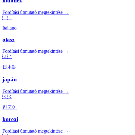
indonéz
Fordítási útmutató megtekintése →
🇮🇹
Italiano
olasz
Fordítási útmutató megtekintése →
🇯🇵
日本語
japán
Fordítási útmutató megtekintése →
🇰🇷
한국어
koreai
Fordítási útmutató megtekintése →