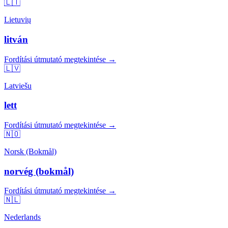
🇱🇹
Lietuvių
litván
Fordítási útmutató megtekintése →
🇱🇻
Latviešu
lett
Fordítási útmutató megtekintése →
🇳🇴
Norsk (Bokmål)
norvég (bokmål)
Fordítási útmutató megtekintése →
🇳🇱
Nederlands