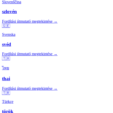
Slovenščina
szlovén
Fordítási útmutató megtekintése →
🇸🇪
Svenska
svéd
Fordítási útmutató megtekintése →
🇹🇭
ไทย
thai
Fordítási útmutató megtekintése →
🇹🇷
Türkçe
török