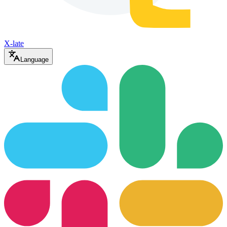
X-late
Language