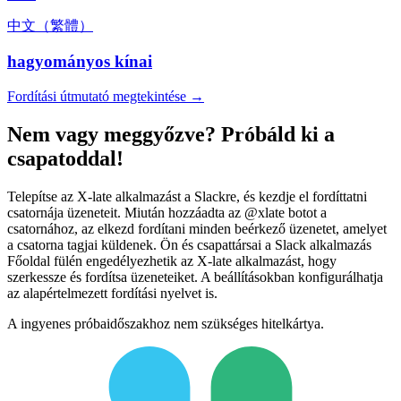
中文（繁體）
hagyományos kínai
Fordítási útmutató megtekintése →
Nem vagy meggyőzve? Próbáld ki a
csapatoddal!
Telepítse az X-late alkalmazást a Slackre, és kezdje el fordíttatni
csatornája üzeneteit. Miután hozzáadta az @xlate botot a
csatornához, az elkezd fordítani minden beérkező üzenetet, amelyet
a csatorna tagjai küldenek. Ön és csapattársai a Slack alkalmazás
Főoldal fülén engedélyezhetik az X-late alkalmazást, hogy
szerkessze és fordítsa üzeneteiket. A beállításokban konfigurálhatja
az alapértelmezett fordítási nyelvet is.
A ingyenes próbaidőszakhoz nem szükséges hitelkártya.