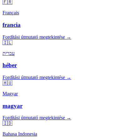
🇫🇷
Français
francia
Fordítási útmutató megtekintése →
🇮🇱
עברית
héber
Fordítási útmutató megtekintése →
🇭🇺
Magyar
magyar
Fordítási útmutató megtekintése →
🇮🇩
Bahasa Indonesia