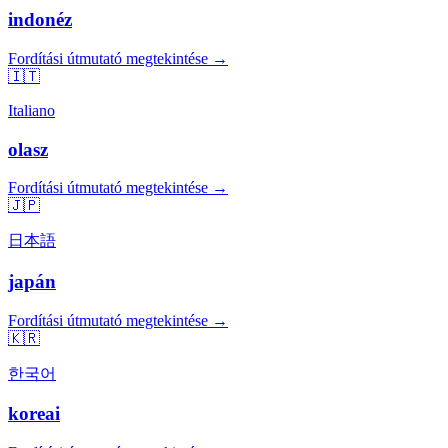
indonéz
Fordítási útmutató megtekintése →
🇮🇹
Italiano
olasz
Fordítási útmutató megtekintése →
🇯🇵
日本語
japán
Fordítási útmutató megtekintése →
🇰🇷
한국어
koreai