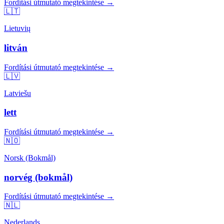
Fordítási útmutató megtekintése →
🇱🇹
Lietuvių
litván
Fordítási útmutató megtekintése →
🇱🇻
Latviešu
lett
Fordítási útmutató megtekintése →
🇳🇴
Norsk (Bokmål)
norvég (bokmål)
Fordítási útmutató megtekintése →
🇳🇱
Nederlands