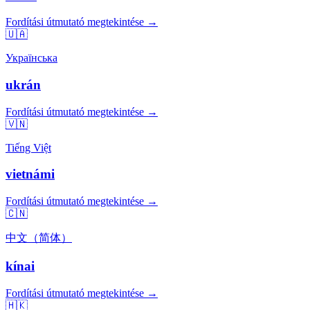
Fordítási útmutató megtekintése →
🇺🇦
Українська
ukrán
Fordítási útmutató megtekintése →
🇻🇳
Tiếng Việt
vietnámi
Fordítási útmutató megtekintése →
🇨🇳
中文（简体）
kínai
Fordítási útmutató megtekintése →
🇭🇰