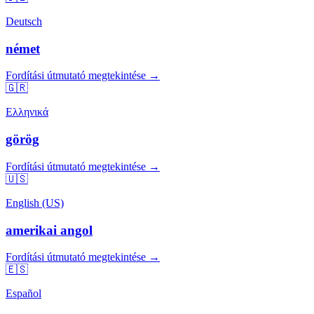
Deutsch
német
Fordítási útmutató megtekintése →
🇬🇷
Ελληνικά
görög
Fordítási útmutató megtekintése →
🇺🇸
English (US)
amerikai angol
Fordítási útmutató megtekintése →
🇪🇸
Español