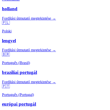
holland
Fordítási útmutató megtekintése →
🇵🇱
Polski
lengyel
Fordítási útmutató megtekintése →
🇧🇷
Português (Brasil)
brazíliai portugál
Fordítási útmutató megtekintése →
🇵🇹
Português (Portugal)
európai portugál