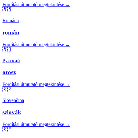
Fordítási útmutató megtekintése →
🇷🇴
Română
román
Fordítási útmutató megtekintése →
🇷🇺
Русский
orosz
Fordítási útmutató megtekintése →
🇸🇰
Slovenčina
szlovák
Fordítási útmutató megtekintése →
🇸🇮