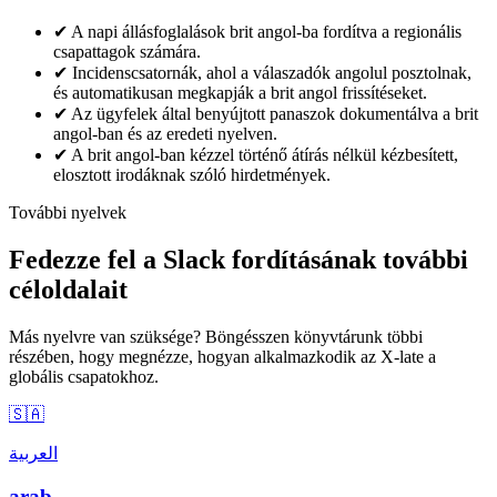
✔
A napi állásfoglalások brit angol-ba fordítva a regionális
csapattagok számára.
✔
Incidenscsatornák, ahol a válaszadók angolul posztolnak,
és automatikusan megkapják a brit angol frissítéseket.
✔
Az ügyfelek által benyújtott panaszok dokumentálva a brit
angol-ban és az eredeti nyelven.
✔
A brit angol-ban kézzel történő átírás nélkül kézbesített,
elosztott irodáknak szóló hirdetmények.
További nyelvek
Fedezze fel a Slack fordításának további
céloldalait
Más nyelvre van szüksége? Böngésszen könyvtárunk többi
részében, hogy megnézze, hogyan alkalmazkodik az X-late a
globális csapatokhoz.
🇸🇦
العربية
arab