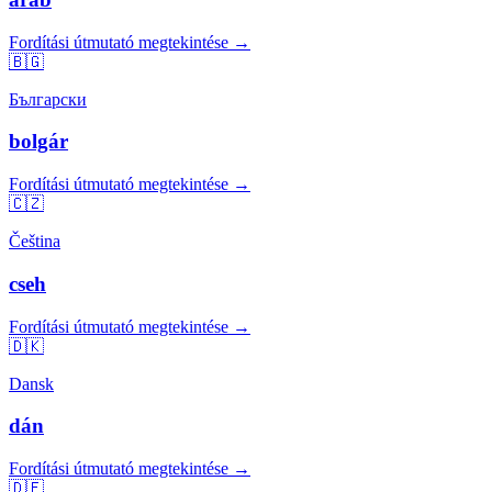
Fordítási útmutató megtekintése →
🇧🇬
Български
bolgár
Fordítási útmutató megtekintése →
🇨🇿
Čeština
cseh
Fordítási útmutató megtekintése →
🇩🇰
Dansk
dán
Fordítási útmutató megtekintése →
🇩🇪