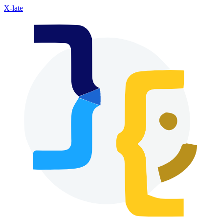
X-late