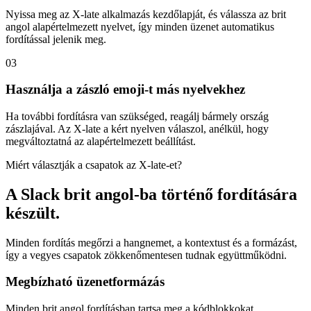
Nyissa meg az X-late alkalmazás kezdőlapját, és válassza az brit
angol alapértelmezett nyelvet, így minden üzenet automatikus
fordítással jelenik meg.
03
Használja a zászló emoji-t más nyelvekhez
Ha további fordításra van szükséged, reagálj bármely ország
zászlajával. Az X-late a kért nyelven válaszol, anélkül, hogy
megváltoztatná az alapértelmezett beállítást.
Miért választják a csapatok az X-late-et?
A Slack brit angol-ba történő fordítására
készült.
Minden fordítás megőrzi a hangnemet, a kontextust és a formázást,
így a vegyes csapatok zökkenőmentesen tudnak együttműködni.
Megbízható üzenetformázás
Minden brit angol fordításban tartsa meg a kódblokkokat,