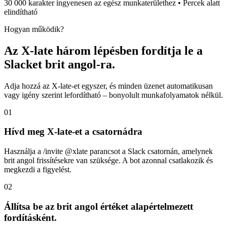
30 000 karakter ingyenesen az egész munkaterülethez • Percek alatt
elindítható
Hogyan működik?
Az X-late három lépésben fordítja le a
Slacket brit angol-ra.
Adja hozzá az X-late-et egyszer, és minden üzenet automatikusan
vagy igény szerint lefordítható – bonyolult munkafolyamatok nélkül.
01
Hívd meg X-late-et a csatornádra
Használja a /invite @xlate parancsot a Slack csatornán, amelynek
brit angol frissítésekre van szüksége. A bot azonnal csatlakozik és
megkezdi a figyelést.
02
Állítsa be az brit angol értéket alapértelmezett
fordításként.