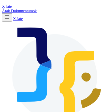
X-late
Árak
Dokumentumok
X-late