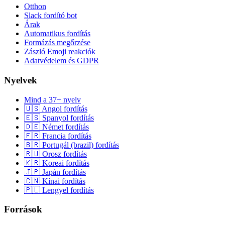
Otthon
Slack fordító bot
Árak
Automatikus fordítás
Formázás megőrzése
Zászló Emoji reakciók
Adatvédelem és GDPR
Nyelvek
Mind a 37+ nyelv
🇺🇸 Angol fordítás
🇪🇸 Spanyol fordítás
🇩🇪 Német fordítás
🇫🇷 Francia fordítás
🇧🇷 Portugál (brazil) fordítás
🇷🇺 Orosz fordítás
🇰🇷 Koreai fordítás
🇯🇵 Japán fordítás
🇨🇳 Kínai fordítás
🇵🇱 Lengyel fordítás
Források