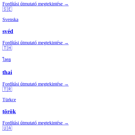
Fordítási útmutató megtekintése →
🇸🇪
Svenska
svéd
Fordítási útmutató megtekintése →
🇹🇭
ไทย
thai
Fordítási útmutató megtekintése →
🇹🇷
Türkçe
török
Fordítási útmutató megtekintése →
🇺🇦