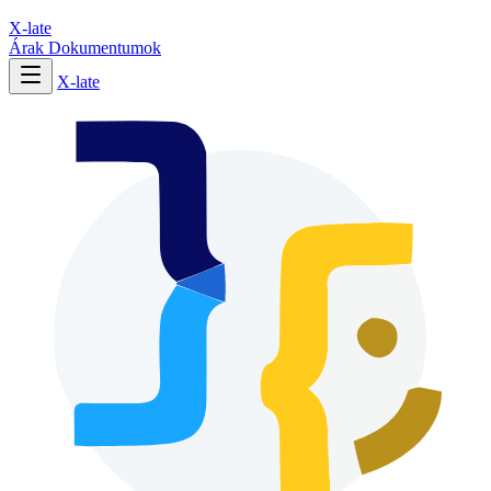
X-late
Árak
Dokumentumok
X-late