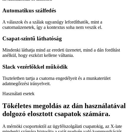
Automatikus szálfedés
A válaszok és a szálak ugyanúgy lefordíthatók, mint a
csatornaüzenetek, így a kontextus soha nem veszik el.
Csapat-szintű láthatóság
Mindenki láthatja mind az eredeti üzenetet, mind a dán fordítást
anélkül, hogy eszközt kellene váltania.
Slack vezérlőkkel működik
Tiszteletben tartja a csatorna engedélyeit és a munkaterület
adatmegőrzési irányelveit.
Használati esetek
Tökéletes megoldás az dán használatával
dolgozó elosztott csapatok számára.
A mérnöki csoportoktól az ügyfélszolgálati csapatokig, az X-late
mindenki számára biztosítja a saját nyelvén való kommunikációt.