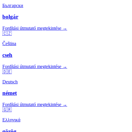
Български
bolgár
Fordítási útmutató megtekintése →
🇨🇿
Čeština
cseh
Fordítási útmutató megtekintése →
🇩🇪
Deutsch
német
Fordítási útmutató megtekintése →
🇬🇷
Ελληνικά
görög