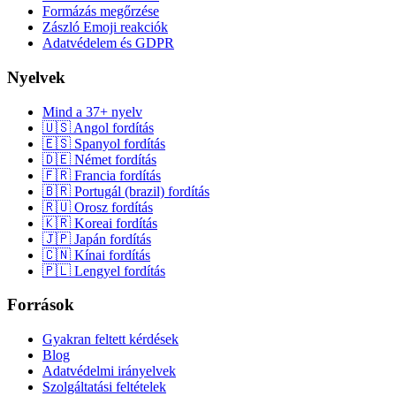
Formázás megőrzése
Zászló Emoji reakciók
Adatvédelem és GDPR
Nyelvek
Mind a 37+ nyelv
🇺🇸 Angol fordítás
🇪🇸 Spanyol fordítás
🇩🇪 Német fordítás
🇫🇷 Francia fordítás
🇧🇷 Portugál (brazil) fordítás
🇷🇺 Orosz fordítás
🇰🇷 Koreai fordítás
🇯🇵 Japán fordítás
🇨🇳 Kínai fordítás
🇵🇱 Lengyel fordítás
Források
Gyakran feltett kérdések
Blog
Adatvédelmi irányelvek
Szolgáltatási feltételek