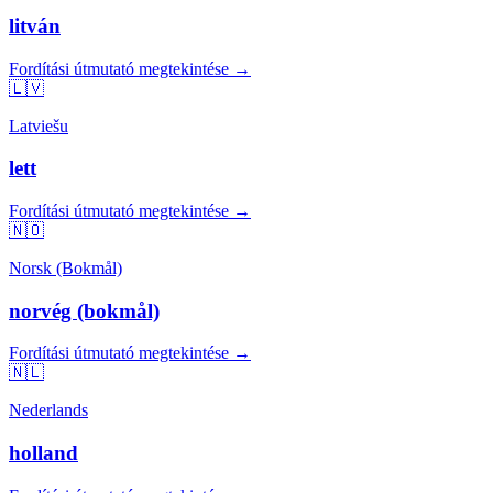
litván
Fordítási útmutató megtekintése →
🇱🇻
Latviešu
lett
Fordítási útmutató megtekintése →
🇳🇴
Norsk (Bokmål)
norvég (bokmål)
Fordítási útmutató megtekintése →
🇳🇱
Nederlands
holland