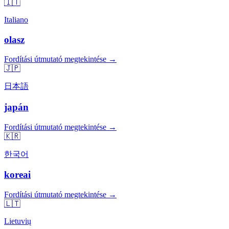
🇮🇹
Italiano
olasz
Fordítási útmutató megtekintése →
🇯🇵
日本語
japán
Fordítási útmutató megtekintése →
🇰🇷
한국어
koreai
Fordítási útmutató megtekintése →
🇱🇹
Lietuvių