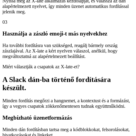
Nyissa meg az X-late alkalmazás kezdőlapját, és válassza az dán
alapértelmezett nyelvet, így minden üzenet automatikus fordítással
jelenik meg.
03
Használja a zászló emoji-t más nyelvekhez
Ha további fordításra van szükséged, reagálj bármely ország
zászlajával. Az X-late a kért nyelven válaszol, anélkül, hogy
megváltoztatná az alapértelmezett beállítást.
Miért választják a csapatok az X-late-et?
A Slack dán-ba történő fordítására
készült.
Minden fordítás megőrzi a hangnemet, a kontextust és a formázást,
így a vegyes csapatok zökkenőmentesen tudnak együttműködni.
Megbízható üzenetformázás
Minden dán fordításban tartsa meg a kódblokkokat, felsorolásokat,
hivatkozásokat és linkeket.