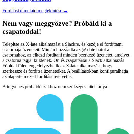
Fordítási útmutató megtekintése →
Nem vagy meggyőzve? Próbáld ki a
csapatoddal!
Telepítse az X-late alkalmazást a Slackre, és kezdje el fordíttatni
csatornája üzeneteit. Miután hozzáadta az @xlate botot a
csatornához, az elkezd fordítani minden beérkező üzenetet, amelyet
a csatorna tagjai küldenek. Ön és csapattársai a Slack alkalmazás
Főoldal fülén engedélyezhetik az X-late alkalmazást, hogy
szerkessze és fordítsa üzeneteiket. A beállításokban konfigurálhatja
az alapértelmezett fordítási nyelvet is.
A ingyenes próbaidőszakhoz nem szükséges hitelkártya.