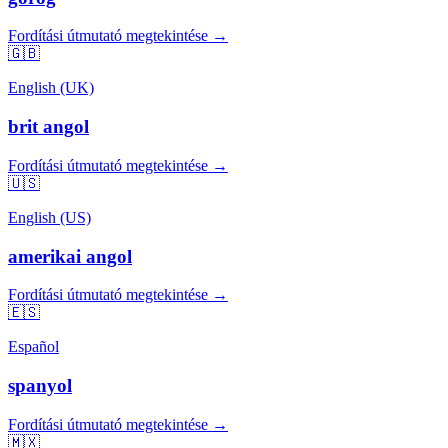
Fordítási útmutató megtekintése →
🇬🇧
English (UK)
brit angol
Fordítási útmutató megtekintése →
🇺🇸
English (US)
amerikai angol
Fordítási útmutató megtekintése →
🇪🇸
Español
spanyol
Fordítási útmutató megtekintése →
🇲🇽