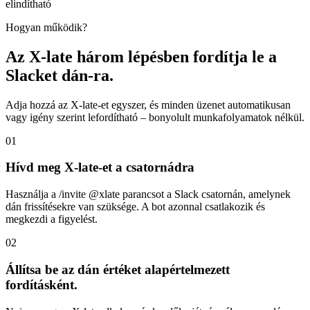
elindítható
Hogyan működik?
Az X-late három lépésben fordítja le a
Slacket dán-ra.
Adja hozzá az X-late-et egyszer, és minden üzenet automatikusan
vagy igény szerint lefordítható – bonyolult munkafolyamatok nélkül.
01
Hívd meg X-late-et a csatornádra
Használja a /invite @xlate parancsot a Slack csatornán, amelynek
dán frissítésekre van szüksége. A bot azonnal csatlakozik és
megkezdi a figyelést.
02
Állítsa be az dán értéket alapértelmezett
fordításként.