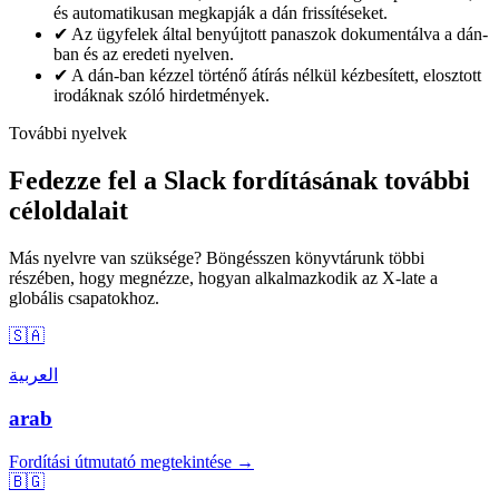
és automatikusan megkapják a dán frissítéseket.
✔
Az ügyfelek által benyújtott panaszok dokumentálva a dán-
ban és az eredeti nyelven.
✔
A dán-ban kézzel történő átírás nélkül kézbesített, elosztott
irodáknak szóló hirdetmények.
További nyelvek
Fedezze fel a Slack fordításának további
céloldalait
Más nyelvre van szüksége? Böngésszen könyvtárunk többi
részében, hogy megnézze, hogyan alkalmazkodik az X-late a
globális csapatokhoz.
🇸🇦
العربية
arab
Fordítási útmutató megtekintése →
🇧🇬