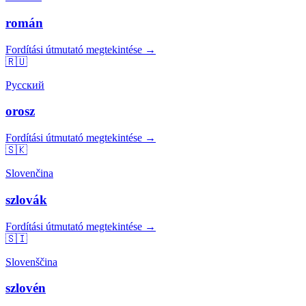
román
Fordítási útmutató megtekintése →
🇷🇺
Русский
orosz
Fordítási útmutató megtekintése →
🇸🇰
Slovenčina
szlovák
Fordítási útmutató megtekintése →
🇸🇮
Slovenščina
szlovén