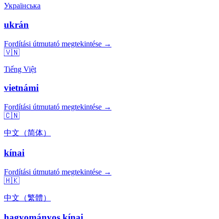
Українська
ukrán
Fordítási útmutató megtekintése →
🇻🇳
Tiếng Việt
vietnámi
Fordítási útmutató megtekintése →
🇨🇳
中文（简体）
kínai
Fordítási útmutató megtekintése →
🇭🇰
中文（繁體）
hagyományos kínai