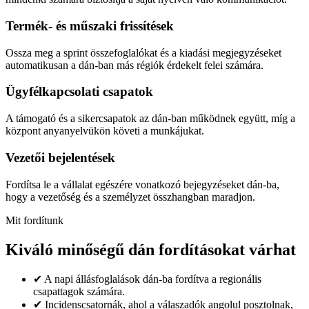
Termék- és műszaki frissítések
Ossza meg a sprint összefoglalókat és a kiadási megjegyzéseket
automatikusan a dán-ban más régiók érdekelt felei számára.
Ügyfélkapcsolati csapatok
A támogató és a sikercsapatok az dán-ban működnek együtt, míg a
központ anyanyelvükön követi a munkájukat.
Vezetői bejelentések
Fordítsa le a vállalat egészére vonatkozó bejegyzéseket dán-ba,
hogy a vezetőség és a személyzet összhangban maradjon.
Mit fordítunk
Kiváló minőségű dán fordításokat várhat
✔
A napi állásfoglalások dán-ba fordítva a regionális
csapattagok számára.
✔
Incidenscsatornák, ahol a válaszadók angolul posztolnak,