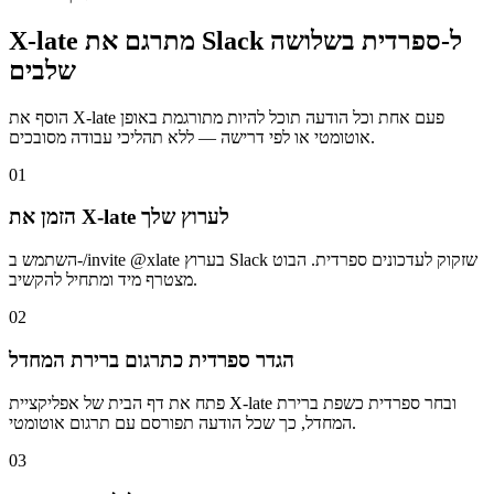
X-late מתרגם את Slack ל-ספרדית בשלושה
שלבים
הוסף את X-late פעם אחת וכל הודעה תוכל להיות מתורגמת באופן
אוטומטי או לפי דרישה — ללא תהליכי עבודה מסובכים.
01
הזמן את X-late לערוץ שלך
השתמש ב-/invite @xlate בערוץ Slack שזקוק לעדכונים ספרדית. הבוט
מצטרף מיד ומתחיל להקשיב.
02
הגדר ספרדית כתרגום ברירת המחדל
פתח את דף הבית של אפליקציית X-late ובחר ספרדית כשפת ברירת
המחדל, כך שכל הודעה תפורסם עם תרגום אוטומטי.
03