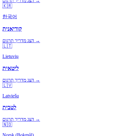
הצג מדריך תרגום →
🇰🇷
한국어
קוריאנית
הצג מדריך תרגום →
🇱🇹
Lietuvių
ליטאית
הצג מדריך תרגום →
🇱🇻
Latviešu
לטבית
הצג מדריך תרגום →
🇳🇴
Norsk (Bokmål)