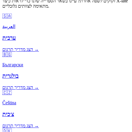
זקוקים לשפה אחרת? עיינו בשאר הספרייה שלנו כדי לראות כיצד X-late
מתאימה לצוותים גלובליים.
🇸🇦
العربية
ערבית
הצג מדריך תרגום →
🇧🇬
Български
בולגרית
הצג מדריך תרגום →
🇨🇿
Čeština
צ׳כית
הצג מדריך תרגום →
🇩🇰