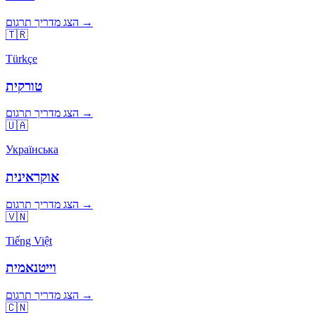
הצג מדריך תרגום →
🇹🇷
Türkçe
טורקית
הצג מדריך תרגום →
🇺🇦
Українська
אוקראינית
הצג מדריך תרגום →
🇻🇳
Tiếng Việt
וייטנאמית
הצג מדריך תרגום →
🇨🇳