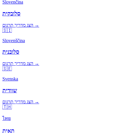
Slovenčina
סלובקית
הצג מדריך תרגום →
🇸🇮
Slovenščina
סלובנית
הצג מדריך תרגום →
🇸🇪
Svenska
שוודית
הצג מדריך תרגום →
🇹🇭
ไทย
תאית