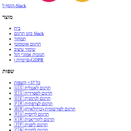
הוסף ל-Slack
מוצר
בית
בוט תרגום Slack
תמחור
תרגום אוטומטי
שימור עיצוב
תגובות אמוג'י דגל
פרטיות ו-GDPR
שפות
כל 37+ השפות
🇺🇸 תרגום לאנגלית
🇪🇸 תרגום לספרדית
🇩🇪 תרגום לגרמנית
🇫🇷 תרגום לצרפתית
🇧🇷 תרגום לפורטוגזית (ברזילאית)
🇷🇺 תרגום לרוסית
🇰🇷 תרגום לקוריאנית
🇯🇵 תרגום ליפנית
🇨🇳 תרגום לסינית