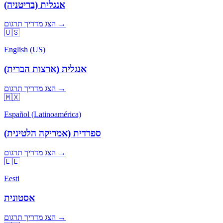
אנגלית (בריטניה)
הצג מדריך תרגום →
🇺🇸
English (US)
אנגלית (ארצות הברית)
הצג מדריך תרגום →
🇲🇽
Español (Latinoamérica)
ספרדית (אמריקה הלטינית)
הצג מדריך תרגום →
🇪🇪
Eesti
אסטונית
הצג מדריך תרגום →