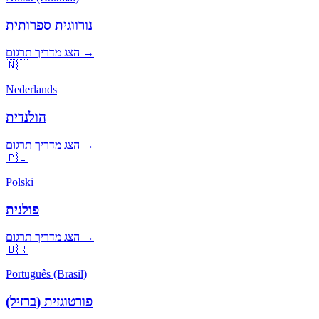
נורווגית ספרותית
הצג מדריך תרגום →
🇳🇱
Nederlands
הולנדית
הצג מדריך תרגום →
🇵🇱
Polski
פולנית
הצג מדריך תרגום →
🇧🇷
Português (Brasil)
פורטוגזית (ברזיל)