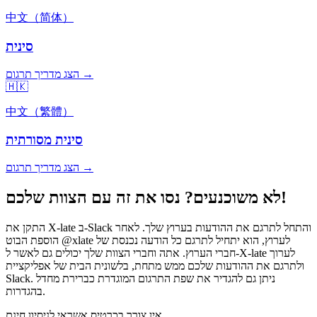
中文（简体）
סינית
הצג מדריך תרגום →
🇭🇰
中文（繁體）
סינית מסורתית
הצג מדריך תרגום →
לא משוכנעים? נסו את זה עם הצוות שלכם!
התקן את X-late ב-Slack והתחל לתרגם את ההודעות בערוץ שלך. לאחר
הוספת הבוט @xlate לערוץ, הוא יתחיל לתרגם כל הודעה נכנסת של
חברי הערוץ. אתה וחברי הצוות שלך יכולים גם לאשר ל-X-late לערוך
ולתרגם את ההודעות שלכם ממש מתחת, בלשונית הבית של אפליקציית
Slack. ניתן גם להגדיר את שפת התרגום המוגדרת כברירת מחדל
בהגדרות.
אין צורך בכרטיס אשראי לניסיון חינם.