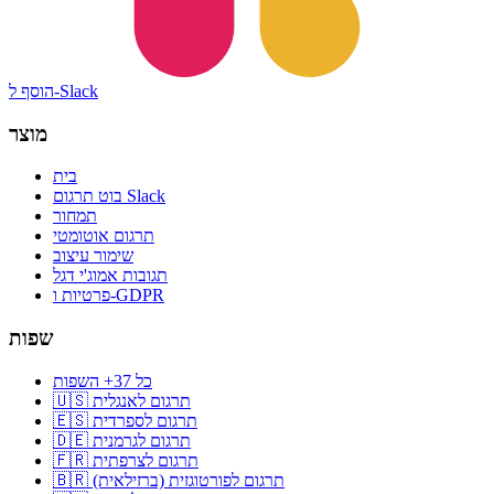
הוסף ל-Slack
מוצר
בית
בוט תרגום Slack
תמחור
תרגום אוטומטי
שימור עיצוב
תגובות אמוג'י דגל
פרטיות ו-GDPR
שפות
כל 37+ השפות
🇺🇸 תרגום לאנגלית
🇪🇸 תרגום לספרדית
🇩🇪 תרגום לגרמנית
🇫🇷 תרגום לצרפתית
🇧🇷 תרגום לפורטוגזית (ברזילאית)