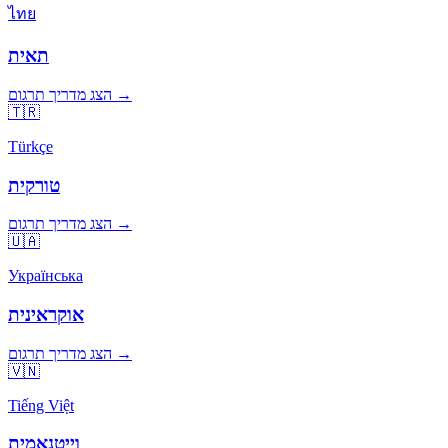
ไทย
תאית
הצג מדריך תרגום →
🇹🇷
Türkçe
טורקית
הצג מדריך תרגום →
🇺🇦
Українська
אוקראינית
הצג מדריך תרגום →
🇻🇳
Tiếng Việt
וייטנאמית