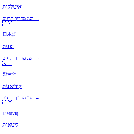
איטלקית
הצג מדריך תרגום →
🇯🇵
日本語
יפנית
הצג מדריך תרגום →
🇰🇷
한국어
קוריאנית
הצג מדריך תרגום →
🇱🇹
Lietuvių
ליטאית