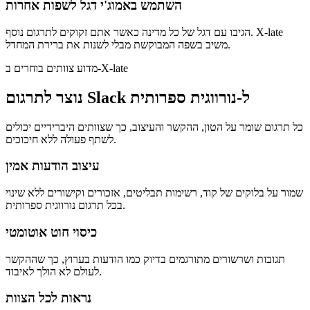
השתמש באמוג'י דגל לשפות אחרות
הגיבו עם דגל של כל מדינה כאשר אתם זקוקים לתרגום נוסף. X-late
משיב בשפה המבוקשת מבלי לשנות את ברירת המחדל.
מדוע צוותים בוחרים ב-X-late
נוצר לתרגום Slack ל-נורווגית ספרותית
כל תרגום שומר על הטון, ההקשר והעיצוב, כך שצוותים היברידיים יכולים
לשתף פעולה ללא חיכוכים.
עיצוב הודעות אמין
שמור על בלוקים של קוד, רשימות תבליטים, אזכורים וקישורים ללא שינוי
בכל תרגום נורווגית ספרותית.
כיסוי חוט אוטומטי
תגובות ושרשורים מתורגמים בדיוק כמו הודעות בערוץ, כך שההקשר
לעולם לא הולך לאיבוד.
נראות לכל הצוות