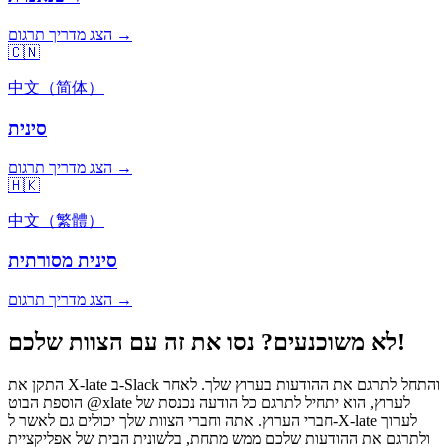
הצג מדריך תרגום →
🇨🇳
中文（简体）
סינית
הצג מדריך תרגום →
🇭🇰
中文（繁體）
סינית מסורתית
הצג מדריך תרגום →
לא משוכנעים? נסו את זה עם הצוות שלכם!
התקן את X-late ב-Slack והתחל לתרגם את ההודעות בערוץ שלך. לאחר
הוספת הבוט @xlate לערוץ, הוא יתחיל לתרגם כל הודעה נכנסת של
חברי הערוץ. אתה וחברי הצוות שלך יכולים גם לאשר ל-X-late לערוך
ולתרגם את ההודעות שלכם ממש מתחת, בלשונית הבית של אפליקציית