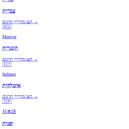
עברית
הצג מדריך תרגום →
🇭🇺
Magyar
הונגרית
הצג מדריך תרגום →
🇮🇹
Italiano
איטלקית
הצג מדריך תרגום →
🇯🇵
日本語
יפנית