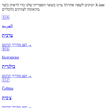
זקוקים לשפה אחרת? עיינו בשאר הספרייה שלנו כדי לראות כיצד X-late
מתאימה לצוותים גלובליים.
🇸🇦
العربية
ערבית
הצג מדריך תרגום →
🇧🇬
Български
בולגרית
הצג מדריך תרגום →
🇨🇿
Čeština
צ׳כית
הצג מדריך תרגום →