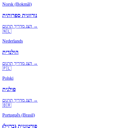
Norsk (Bokmål)
נורווגית ספרותית
הצג מדריך תרגום →
🇳🇱
Nederlands
הולנדית
הצג מדריך תרגום →
🇵🇱
Polski
פולנית
הצג מדריך תרגום →
🇧🇷
Português (Brasil)
פורטוגזית (ברזיל)