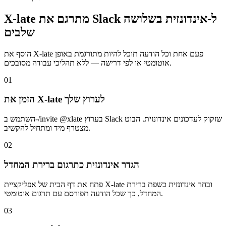
X-late מתרגם את Slack ל-אינדונזית בשלושה
שלבים
הוסף את X-late פעם אחת וכל הודעה תוכל להיות מתורגמת באופן
אוטומטי או לפי דרישה — ללא תהליכי עבודה מסובכים.
01
הזמן את X-late לערוץ שלך
השתמש ב-/invite @xlate בערוץ Slack שזקוק לעדכונים אינדונזית. הבוט
מצטרף מיד ומתחיל להקשיב.
02
הגדר אינדונזית כתרגום ברירת המחדל
פתח את דף הבית של אפליקציית X-late ובחר אינדונזית כשפת ברירת
המחדל, כך שכל הודעה תפורסם עם תרגום אוטומטי.
03