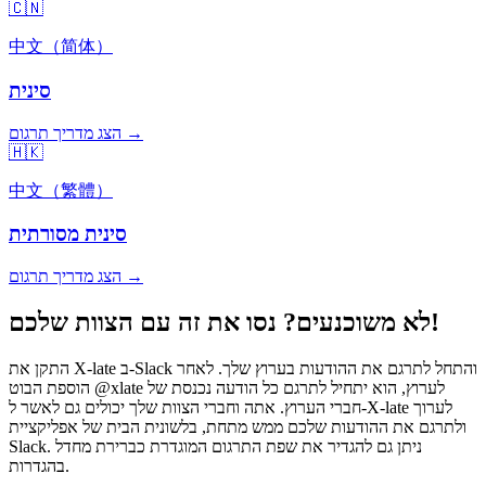
🇨🇳
中文（简体）
סינית
הצג מדריך תרגום →
🇭🇰
中文（繁體）
סינית מסורתית
הצג מדריך תרגום →
לא משוכנעים? נסו את זה עם הצוות שלכם!
התקן את X-late ב-Slack והתחל לתרגם את ההודעות בערוץ שלך. לאחר
הוספת הבוט @xlate לערוץ, הוא יתחיל לתרגם כל הודעה נכנסת של
חברי הערוץ. אתה וחברי הצוות שלך יכולים גם לאשר ל-X-late לערוך
ולתרגם את ההודעות שלכם ממש מתחת, בלשונית הבית של אפליקציית
Slack. ניתן גם להגדיר את שפת התרגום המוגדרת כברירת מחדל
בהגדרות.