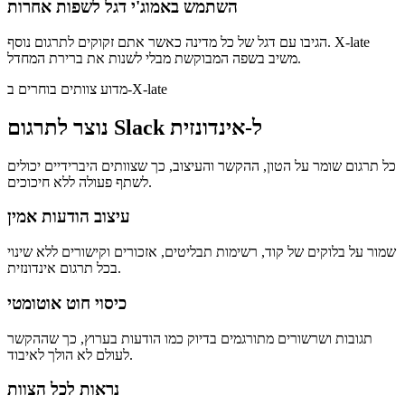
השתמש באמוג'י דגל לשפות אחרות
הגיבו עם דגל של כל מדינה כאשר אתם זקוקים לתרגום נוסף. X-late
משיב בשפה המבוקשת מבלי לשנות את ברירת המחדל.
מדוע צוותים בוחרים ב-X-late
נוצר לתרגום Slack ל-אינדונזית
כל תרגום שומר על הטון, ההקשר והעיצוב, כך שצוותים היברידיים יכולים
לשתף פעולה ללא חיכוכים.
עיצוב הודעות אמין
שמור על בלוקים של קוד, רשימות תבליטים, אזכורים וקישורים ללא שינוי
בכל תרגום אינדונזית.
כיסוי חוט אוטומטי
תגובות ושרשורים מתורגמים בדיוק כמו הודעות בערוץ, כך שההקשר
לעולם לא הולך לאיבוד.
נראות לכל הצוות