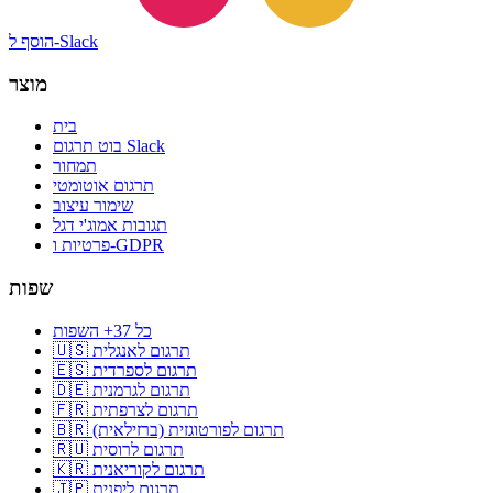
הוסף ל-Slack
מוצר
בית
בוט תרגום Slack
תמחור
תרגום אוטומטי
שימור עיצוב
תגובות אמוג'י דגל
פרטיות ו-GDPR
שפות
כל 37+ השפות
🇺🇸 תרגום לאנגלית
🇪🇸 תרגום לספרדית
🇩🇪 תרגום לגרמנית
🇫🇷 תרגום לצרפתית
🇧🇷 תרגום לפורטוגזית (ברזילאית)
🇷🇺 תרגום לרוסית
🇰🇷 תרגום לקוריאנית
🇯🇵 תרגום ליפנית