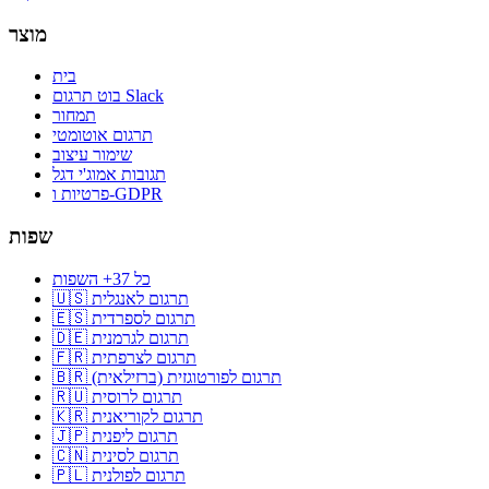
מוצר
בית
בוט תרגום Slack
תמחור
תרגום אוטומטי
שימור עיצוב
תגובות אמוג'י דגל
פרטיות ו-GDPR
שפות
כל 37+ השפות
🇺🇸 תרגום לאנגלית
🇪🇸 תרגום לספרדית
🇩🇪 תרגום לגרמנית
🇫🇷 תרגום לצרפתית
🇧🇷 תרגום לפורטוגזית (ברזילאית)
🇷🇺 תרגום לרוסית
🇰🇷 תרגום לקוריאנית
🇯🇵 תרגום ליפנית
🇨🇳 תרגום לסינית
🇵🇱 תרגום לפולנית