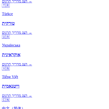
הצג מדריך תרגום →
🇹🇷
Türkçe
טורקית
הצג מדריך תרגום →
🇺🇦
Українська
אוקראינית
הצג מדריך תרגום →
🇻🇳
Tiếng Việt
וייטנאמית
הצג מדריך תרגום →
🇨🇳
中文（简体）