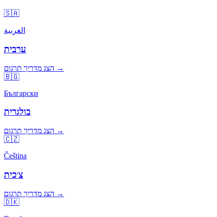
🇸🇦
العربية
ערבית
הצג מדריך תרגום →
🇧🇬
Български
בולגרית
הצג מדריך תרגום →
🇨🇿
Čeština
צ׳כית
הצג מדריך תרגום →
🇩🇰