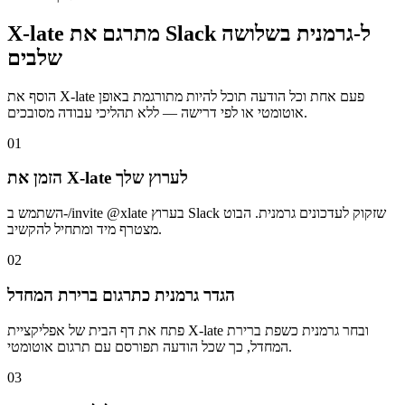
X-late מתרגם את Slack ל-גרמנית בשלושה
שלבים
הוסף את X-late פעם אחת וכל הודעה תוכל להיות מתורגמת באופן
אוטומטי או לפי דרישה — ללא תהליכי עבודה מסובכים.
01
הזמן את X-late לערוץ שלך
השתמש ב-/invite @xlate בערוץ Slack שזקוק לעדכונים גרמנית. הבוט
מצטרף מיד ומתחיל להקשיב.
02
הגדר גרמנית כתרגום ברירת המחדל
פתח את דף הבית של אפליקציית X-late ובחר גרמנית כשפת ברירת
המחדל, כך שכל הודעה תפורסם עם תרגום אוטומטי.
03