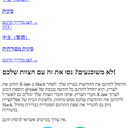
סינית
הצג מדריך תרגום →
🇭🇰
中文（繁體）
סינית מסורתית
הצג מדריך תרגום →
לא משוכנעים? נסו את זה עם הצוות שלכם!
התקן את X-late ב-Slack והתחל לתרגם את ההודעות בערוץ שלך. לאחר
הוספת הבוט @xlate לערוץ, הוא יתחיל לתרגם כל הודעה נכנסת של
חברי הערוץ. אתה וחברי הצוות שלך יכולים גם לאשר ל-X-late לערוך
ולתרגם את ההודעות שלכם ממש מתחת, בלשונית הבית של אפליקציית
Slack. ניתן גם להגדיר את שפת התרגום המוגדרת כברירת מחדל
בהגדרות.
אין צורך בכרטיס אשראי לניסיון חינם.