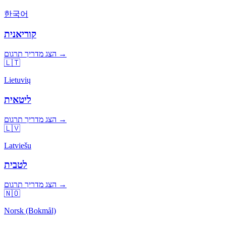
한국어
קוריאנית
הצג מדריך תרגום →
🇱🇹
Lietuvių
ליטאית
הצג מדריך תרגום →
🇱🇻
Latviešu
לטבית
הצג מדריך תרגום →
🇳🇴
Norsk (Bokmål)