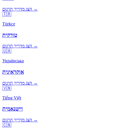
הצג מדריך תרגום →
🇹🇷
Türkçe
טורקית
הצג מדריך תרגום →
🇺🇦
Українська
אוקראינית
הצג מדריך תרגום →
🇻🇳
Tiếng Việt
וייטנאמית
הצג מדריך תרגום →
🇨🇳