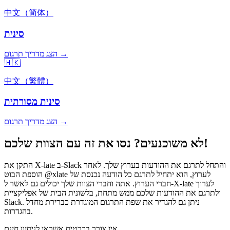
中文（简体）
סינית
הצג מדריך תרגום →
🇭🇰
中文（繁體）
סינית מסורתית
הצג מדריך תרגום →
לא משוכנעים? נסו את זה עם הצוות שלכם!
התקן את X-late ב-Slack והתחל לתרגם את ההודעות בערוץ שלך. לאחר
הוספת הבוט @xlate לערוץ, הוא יתחיל לתרגם כל הודעה נכנסת של
חברי הערוץ. אתה וחברי הצוות שלך יכולים גם לאשר ל-X-late לערוך
ולתרגם את ההודעות שלכם ממש מתחת, בלשונית הבית של אפליקציית
Slack. ניתן גם להגדיר את שפת התרגום המוגדרת כברירת מחדל
בהגדרות.
אין צורך בכרטיס אשראי לניסיון חינם.