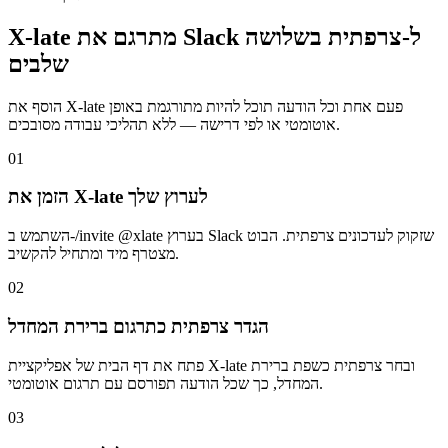
X-late מתרגם את Slack ל-צרפתית בשלושה
שלבים
הוסף את X-late פעם אחת וכל הודעה תוכל להיות מתורגמת באופן
אוטומטי או לפי דרישה — ללא תהליכי עבודה מסובכים.
01
הזמן את X-late לערוץ שלך
השתמש ב-/invite @xlate בערוץ Slack שזקוק לעדכונים צרפתית. הבוט
מצטרף מיד ומתחיל להקשיב.
02
הגדר צרפתית כתרגום ברירת המחדל
פתח את דף הבית של אפליקציית X-late ובחר צרפתית כשפת ברירת
המחדל, כך שכל הודעה תפורסם עם תרגום אוטומטי.
03