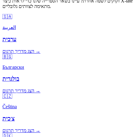
זקוקים לשפה אחרת? עיינו בשאר הספרייה שלנו כדי לראות כיצד X-late
מתאימה לצוותים גלובליים.
🇸🇦
العربية
ערבית
הצג מדריך תרגום →
🇧🇬
Български
בולגרית
הצג מדריך תרגום →
🇨🇿
Čeština
צ׳כית
הצג מדריך תרגום →
🇩🇰