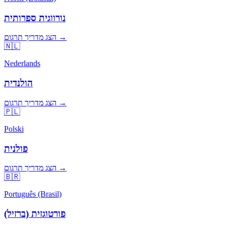
נורווגית ספרותית
הצג מדריך תרגום →
🇳🇱
Nederlands
הולנדית
הצג מדריך תרגום →
🇵🇱
Polski
פולנית
הצג מדריך תרגום →
🇧🇷
Português (Brasil)
פורטוגזית (ברזיל)