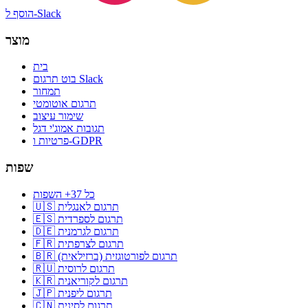
הוסף ל-Slack
מוצר
בית
בוט תרגום Slack
תמחור
תרגום אוטומטי
שימור עיצוב
תגובות אמוג'י דגל
פרטיות ו-GDPR
שפות
כל 37+ השפות
🇺🇸 תרגום לאנגלית
🇪🇸 תרגום לספרדית
🇩🇪 תרגום לגרמנית
🇫🇷 תרגום לצרפתית
🇧🇷 תרגום לפורטוגזית (ברזילאית)
🇷🇺 תרגום לרוסית
🇰🇷 תרגום לקוריאנית
🇯🇵 תרגום ליפנית
🇨🇳 תרגום לסינית