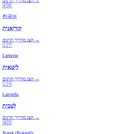
הצג מדריך תרגום →
🇰🇷
한국어
קוריאנית
הצג מדריך תרגום →
🇱🇹
Lietuvių
ליטאית
הצג מדריך תרגום →
🇱🇻
Latviešu
לטבית
הצג מדריך תרגום →
🇳🇴
Norsk (Bokmål)