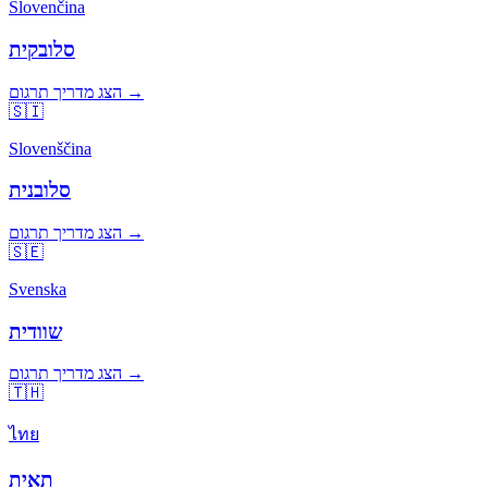
Slovenčina
סלובקית
הצג מדריך תרגום →
🇸🇮
Slovenščina
סלובנית
הצג מדריך תרגום →
🇸🇪
Svenska
שוודית
הצג מדריך תרגום →
🇹🇭
ไทย
תאית