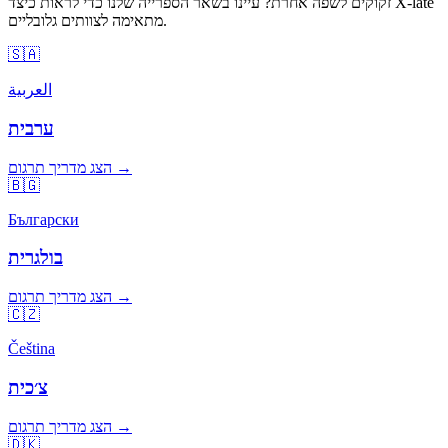
זקוקים לשפה אחרת? עיינו בשאר הספרייה שלנו כדי לראות כיצד X-late
מתאימה לצוותים גלובליים.
🇸🇦
العربية
ערבית
הצג מדריך תרגום →
🇧🇬
Български
בולגרית
הצג מדריך תרגום →
🇨🇿
Čeština
צ׳כית
הצג מדריך תרגום →
🇩🇰