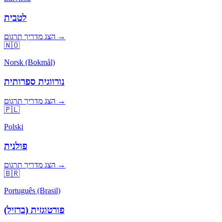
לטבית
הצג מדריך תרגום →
🇳🇴
Norsk (Bokmål)
נורווגית ספרותית
הצג מדריך תרגום →
🇵🇱
Polski
פולנית
הצג מדריך תרגום →
🇧🇷
Português (Brasil)
פורטוגזית (ברזיל)