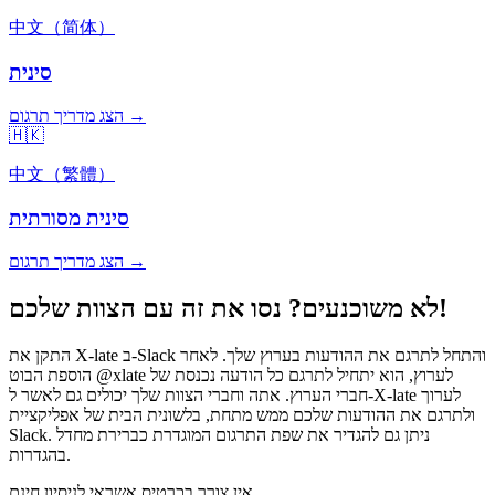
中文（简体）
סינית
הצג מדריך תרגום →
🇭🇰
中文（繁體）
סינית מסורתית
הצג מדריך תרגום →
לא משוכנעים? נסו את זה עם הצוות שלכם!
התקן את X-late ב-Slack והתחל לתרגם את ההודעות בערוץ שלך. לאחר
הוספת הבוט @xlate לערוץ, הוא יתחיל לתרגם כל הודעה נכנסת של
חברי הערוץ. אתה וחברי הצוות שלך יכולים גם לאשר ל-X-late לערוך
ולתרגם את ההודעות שלכם ממש מתחת, בלשונית הבית של אפליקציית
Slack. ניתן גם להגדיר את שפת התרגום המוגדרת כברירת מחדל
בהגדרות.
אין צורך בכרטיס אשראי לניסיון חינם.