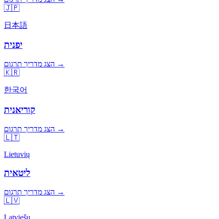
🇯🇵
日本語
יפנית
הצג מדריך תרגום →
🇰🇷
한국어
קוריאנית
הצג מדריך תרגום →
🇱🇹
Lietuvių
ליטאית
הצג מדריך תרגום →
🇱🇻
Latviešu