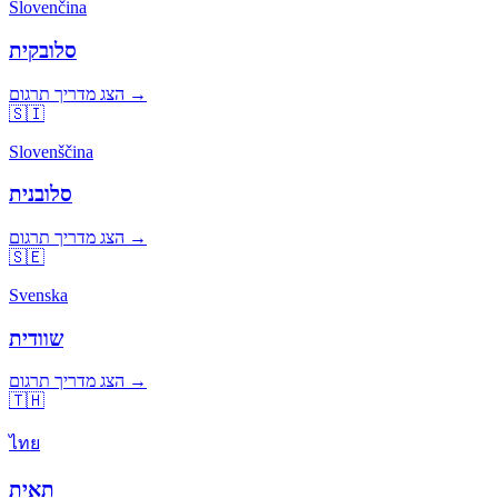
Slovenčina
סלובקית
הצג מדריך תרגום →
🇸🇮
Slovenščina
סלובנית
הצג מדריך תרגום →
🇸🇪
Svenska
שוודית
הצג מדריך תרגום →
🇹🇭
ไทย
תאית