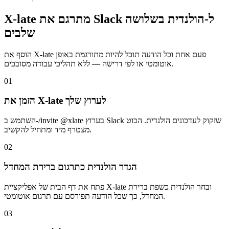
X-late מתרגם את Slack ל-הולנדית בשלושה
שלבים
הוסף את X-late פעם אחת וכל הודעה תוכל להיות מתורגמת באופן
אוטומטי או לפי דרישה — ללא תהליכי עבודה מסובכים.
01
הזמן את X-late לערוץ שלך
השתמש ב-/invite @xlate בערוץ Slack שזקוק לעדכונים הולנדית. הבוט
מצטרף מיד ומתחיל להקשיב.
02
הגדר הולנדית כתרגום ברירת המחדל
פתח את דף הבית של אפליקציית X-late ובחר הולנדית כשפת ברירת
המחדל, כך שכל הודעה תפורסם עם תרגום אוטומטי.
03