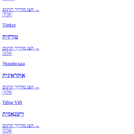
הצג מדריך תרגום →
🇹🇷
Türkçe
טורקית
הצג מדריך תרגום →
🇺🇦
Українська
אוקראינית
הצג מדריך תרגום →
🇻🇳
Tiếng Việt
וייטנאמית
הצג מדריך תרגום →
🇨🇳