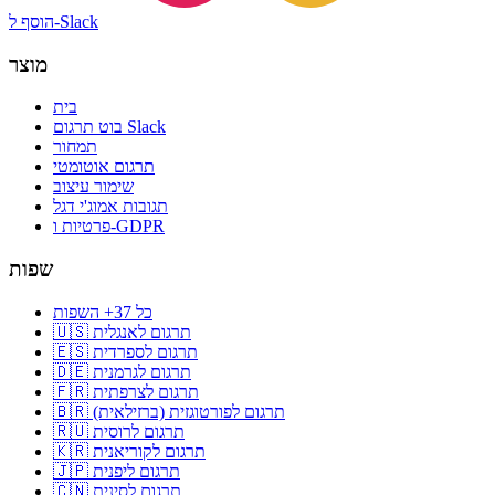
הוסף ל-Slack
מוצר
בית
בוט תרגום Slack
תמחור
תרגום אוטומטי
שימור עיצוב
תגובות אמוג'י דגל
פרטיות ו-GDPR
שפות
כל 37+ השפות
🇺🇸 תרגום לאנגלית
🇪🇸 תרגום לספרדית
🇩🇪 תרגום לגרמנית
🇫🇷 תרגום לצרפתית
🇧🇷 תרגום לפורטוגזית (ברזילאית)
🇷🇺 תרגום לרוסית
🇰🇷 תרגום לקוריאנית
🇯🇵 תרגום ליפנית
🇨🇳 תרגום לסינית