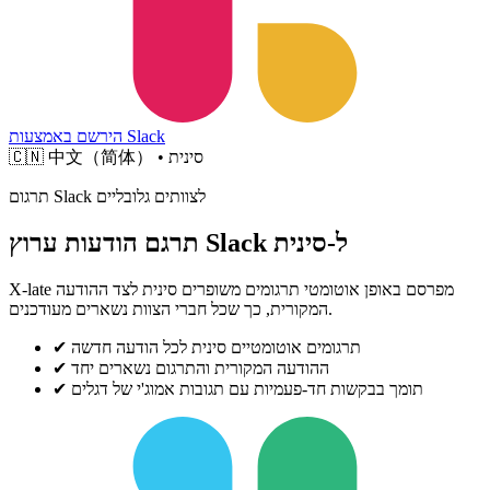
הירשם באמצעות Slack
中文（简体） • סינית
🇨🇳
תרגום Slack לצוותים גלובליים
תרגם הודעות ערוץ Slack ל-סינית
X-late מפרסם באופן אוטומטי תרגומים משופרים סינית לצד ההודעה
המקורית, כך שכל חברי הצוות נשארים מעודכנים.
תרגומים אוטומטיים סינית לכל הודעה חדשה
✔
ההודעה המקורית והתרגום נשארים יחד
✔
תומך בבקשות חד-פעמיות עם תגובות אמוג'י של דגלים
✔