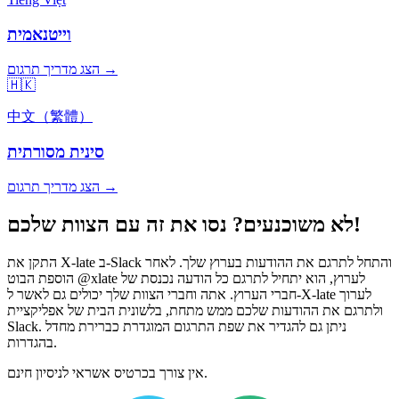
וייטנאמית
הצג מדריך תרגום →
🇭🇰
中文（繁體）
סינית מסורתית
הצג מדריך תרגום →
לא משוכנעים? נסו את זה עם הצוות שלכם!
התקן את X-late ב-Slack והתחל לתרגם את ההודעות בערוץ שלך. לאחר
הוספת הבוט @xlate לערוץ, הוא יתחיל לתרגם כל הודעה נכנסת של
חברי הערוץ. אתה וחברי הצוות שלך יכולים גם לאשר ל-X-late לערוך
ולתרגם את ההודעות שלכם ממש מתחת, בלשונית הבית של אפליקציית
Slack. ניתן גם להגדיר את שפת התרגום המוגדרת כברירת מחדל
בהגדרות.
אין צורך בכרטיס אשראי לניסיון חינם.