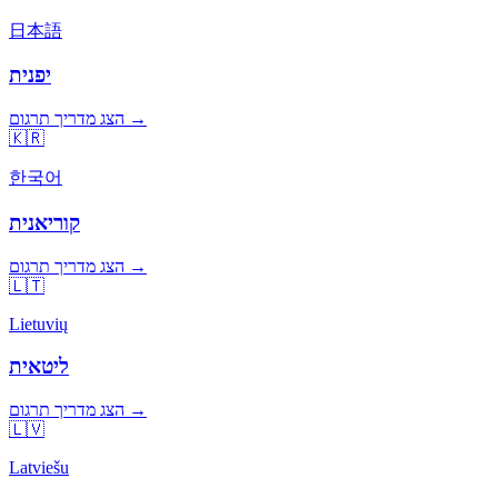
日本語
יפנית
הצג מדריך תרגום →
🇰🇷
한국어
קוריאנית
הצג מדריך תרגום →
🇱🇹
Lietuvių
ליטאית
הצג מדריך תרגום →
🇱🇻
Latviešu