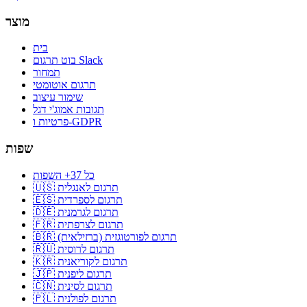
מוצר
בית
בוט תרגום Slack
תמחור
תרגום אוטומטי
שימור עיצוב
תגובות אמוג'י דגל
פרטיות ו-GDPR
שפות
כל 37+ השפות
🇺🇸 תרגום לאנגלית
🇪🇸 תרגום לספרדית
🇩🇪 תרגום לגרמנית
🇫🇷 תרגום לצרפתית
🇧🇷 תרגום לפורטוגזית (ברזילאית)
🇷🇺 תרגום לרוסית
🇰🇷 תרגום לקוריאנית
🇯🇵 תרגום ליפנית
🇨🇳 תרגום לסינית
🇵🇱 תרגום לפולנית