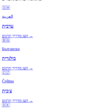
🇸🇦
العربية
ערבית
הצג מדריך תרגום →
🇧🇬
Български
בולגרית
הצג מדריך תרגום →
🇨🇿
Čeština
צ׳כית
הצג מדריך תרגום →
🇩🇰