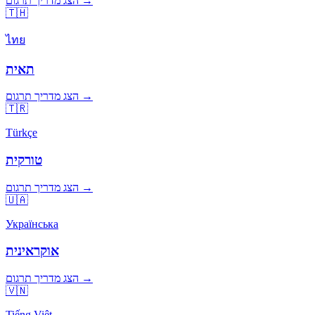
הצג מדריך תרגום →
🇹🇭
ไทย
תאית
הצג מדריך תרגום →
🇹🇷
Türkçe
טורקית
הצג מדריך תרגום →
🇺🇦
Українська
אוקראינית
הצג מדריך תרגום →
🇻🇳
Tiếng Việt