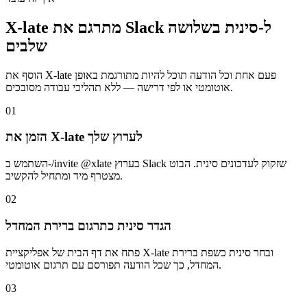
X-late מתרגם את Slack ל-סינית בשלושה
שלבים
הוסף את X-late פעם אחת וכל הודעה תוכל להיות מתורגמת באופן
אוטומטי או לפי דרישה — ללא תהליכי עבודה מסובכים.
01
הזמן את X-late לערוץ שלך
השתמש ב-/invite @xlate בערוץ Slack שזקוק לעדכונים סינית. הבוט
מצטרף מיד ומתחיל להקשיב.
02
הגדר סינית כתרגום ברירת המחדל
פתח את דף הבית של אפליקציית X-late ובחר סינית כשפת ברירת
המחדל, כך שכל הודעה תפורסם עם תרגום אוטומטי.
03