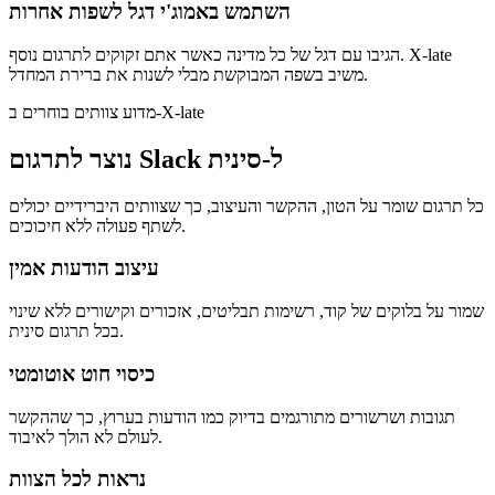
השתמש באמוג'י דגל לשפות אחרות
הגיבו עם דגל של כל מדינה כאשר אתם זקוקים לתרגום נוסף. X-late
משיב בשפה המבוקשת מבלי לשנות את ברירת המחדל.
מדוע צוותים בוחרים ב-X-late
נוצר לתרגום Slack ל-סינית
כל תרגום שומר על הטון, ההקשר והעיצוב, כך שצוותים היברידיים יכולים
לשתף פעולה ללא חיכוכים.
עיצוב הודעות אמין
שמור על בלוקים של קוד, רשימות תבליטים, אזכורים וקישורים ללא שינוי
בכל תרגום סינית.
כיסוי חוט אוטומטי
תגובות ושרשורים מתורגמים בדיוק כמו הודעות בערוץ, כך שההקשר
לעולם לא הולך לאיבוד.
נראות לכל הצוות