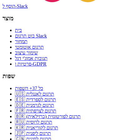
הוסף ל-Slack
מוצר
בית
בוט תרגום Slack
תמחור
תרגום אוטומטי
שימור עיצוב
תגובות אמוג'י דגל
פרטיות ו-GDPR
שפות
כל 37+ השפות
🇺🇸 תרגום לאנגלית
🇪🇸 תרגום לספרדית
🇩🇪 תרגום לגרמנית
🇫🇷 תרגום לצרפתית
🇧🇷 תרגום לפורטוגזית (ברזילאית)
🇷🇺 תרגום לרוסית
🇰🇷 תרגום לקוריאנית
🇯🇵 תרגום ליפנית
🇨🇳 תרגום לסינית