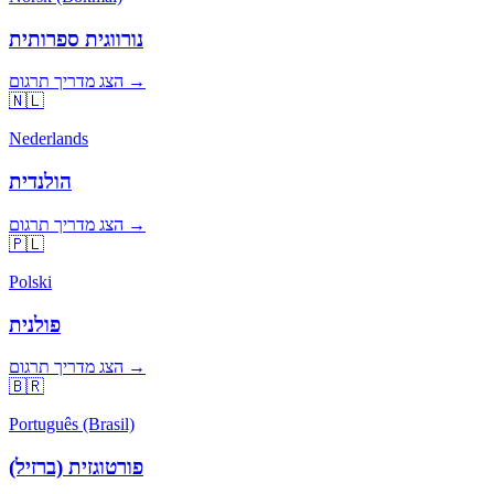
נורווגית ספרותית
הצג מדריך תרגום →
🇳🇱
Nederlands
הולנדית
הצג מדריך תרגום →
🇵🇱
Polski
פולנית
הצג מדריך תרגום →
🇧🇷
Português (Brasil)
פורטוגזית (ברזיל)