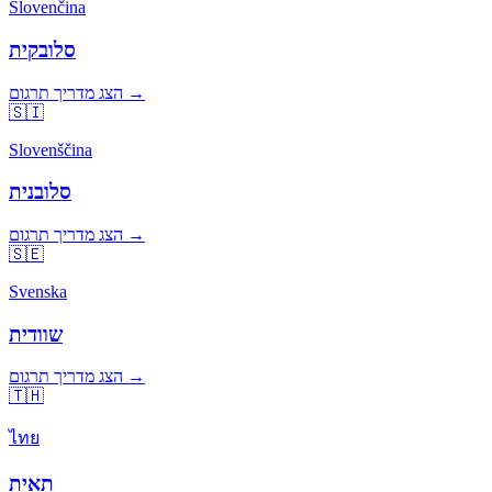
Slovenčina
סלובקית
הצג מדריך תרגום →
🇸🇮
Slovenščina
סלובנית
הצג מדריך תרגום →
🇸🇪
Svenska
שוודית
הצג מדריך תרגום →
🇹🇭
ไทย
תאית