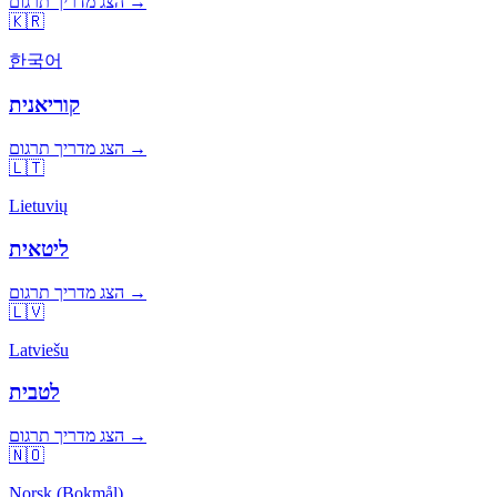
הצג מדריך תרגום →
🇰🇷
한국어
קוריאנית
הצג מדריך תרגום →
🇱🇹
Lietuvių
ליטאית
הצג מדריך תרגום →
🇱🇻
Latviešu
לטבית
הצג מדריך תרגום →
🇳🇴
Norsk (Bokmål)