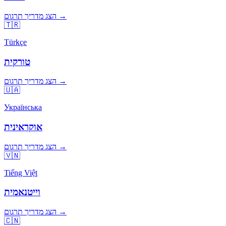
הצג מדריך תרגום →
🇹🇷
Türkçe
טורקית
הצג מדריך תרגום →
🇺🇦
Українська
אוקראינית
הצג מדריך תרגום →
🇻🇳
Tiếng Việt
וייטנאמית
הצג מדריך תרגום →
🇨🇳