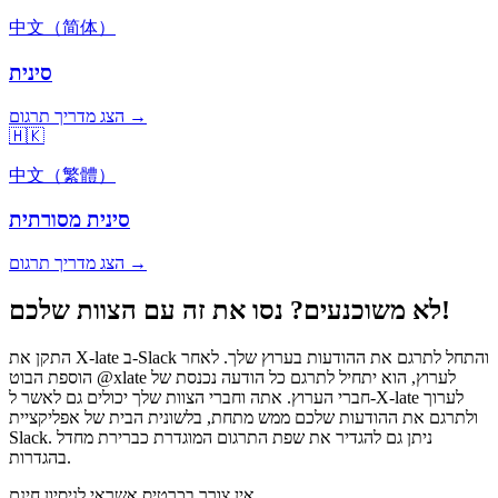
中文（简体）
סינית
הצג מדריך תרגום →
🇭🇰
中文（繁體）
סינית מסורתית
הצג מדריך תרגום →
לא משוכנעים? נסו את זה עם הצוות שלכם!
התקן את X-late ב-Slack והתחל לתרגם את ההודעות בערוץ שלך. לאחר
הוספת הבוט @xlate לערוץ, הוא יתחיל לתרגם כל הודעה נכנסת של
חברי הערוץ. אתה וחברי הצוות שלך יכולים גם לאשר ל-X-late לערוך
ולתרגם את ההודעות שלכם ממש מתחת, בלשונית הבית של אפליקציית
Slack. ניתן גם להגדיר את שפת התרגום המוגדרת כברירת מחדל
בהגדרות.
אין צורך בכרטיס אשראי לניסיון חינם.