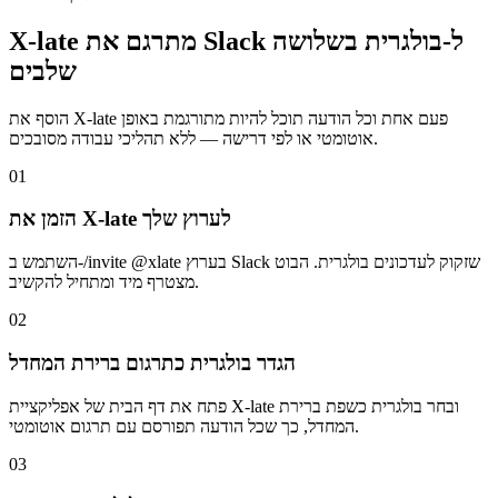
X-late מתרגם את Slack ל-בולגרית בשלושה
שלבים
הוסף את X-late פעם אחת וכל הודעה תוכל להיות מתורגמת באופן
אוטומטי או לפי דרישה — ללא תהליכי עבודה מסובכים.
01
הזמן את X-late לערוץ שלך
השתמש ב-/invite @xlate בערוץ Slack שזקוק לעדכונים בולגרית. הבוט
מצטרף מיד ומתחיל להקשיב.
02
הגדר בולגרית כתרגום ברירת המחדל
פתח את דף הבית של אפליקציית X-late ובחר בולגרית כשפת ברירת
המחדל, כך שכל הודעה תפורסם עם תרגום אוטומטי.
03