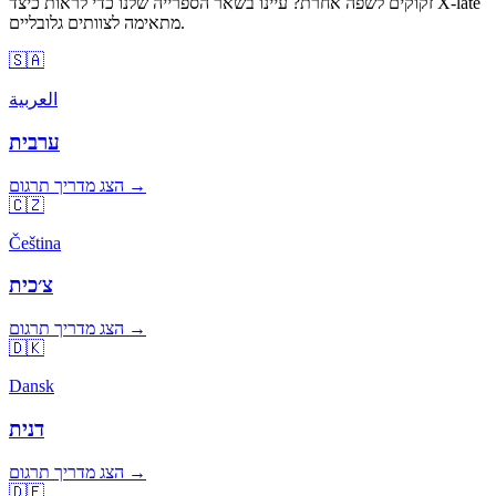
זקוקים לשפה אחרת? עיינו בשאר הספרייה שלנו כדי לראות כיצד X-late
מתאימה לצוותים גלובליים.
🇸🇦
العربية
ערבית
הצג מדריך תרגום →
🇨🇿
Čeština
צ׳כית
הצג מדריך תרגום →
🇩🇰
Dansk
דנית
הצג מדריך תרגום →
🇩🇪