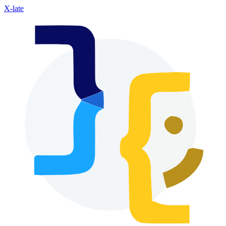
X-late