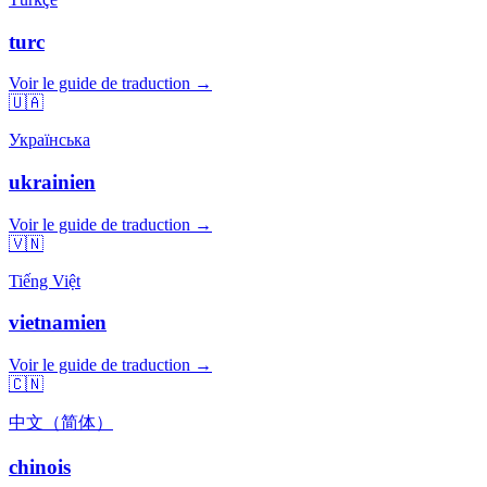
turc
Voir le guide de traduction →
🇺🇦
Українська
ukrainien
Voir le guide de traduction →
🇻🇳
Tiếng Việt
vietnamien
Voir le guide de traduction →
🇨🇳
中文（简体）
chinois