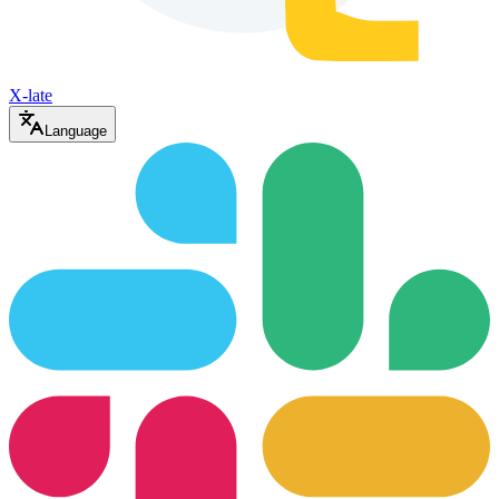
X-late
Language