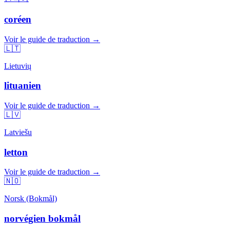
coréen
Voir le guide de traduction →
🇱🇹
Lietuvių
lituanien
Voir le guide de traduction →
🇱🇻
Latviešu
letton
Voir le guide de traduction →
🇳🇴
Norsk (Bokmål)
norvégien bokmål