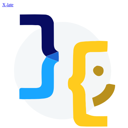
X-late