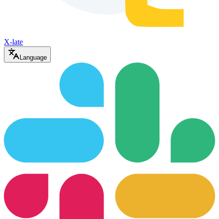
X-late
Language