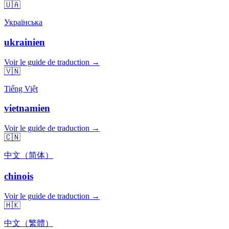
🇺🇦
Українська
ukrainien
Voir le guide de traduction →
🇻🇳
Tiếng Việt
vietnamien
Voir le guide de traduction →
🇨🇳
中文（简体）
chinois
Voir le guide de traduction →
🇭🇰
中文（繁體）