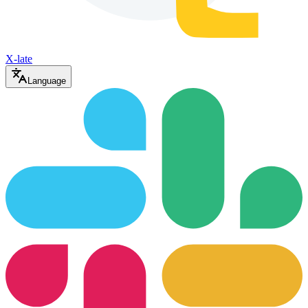
X-late
Language