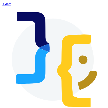
X-late