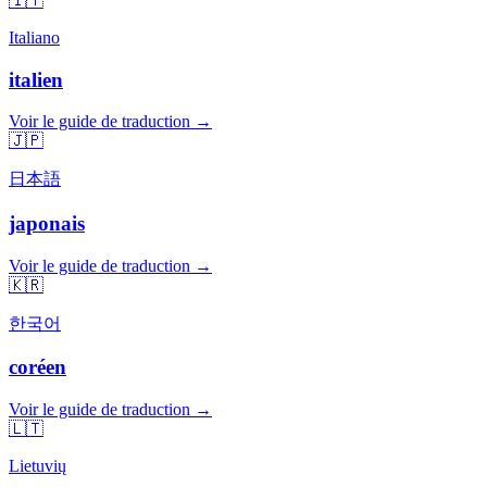
🇮🇹
Italiano
italien
Voir le guide de traduction →
🇯🇵
日本語
japonais
Voir le guide de traduction →
🇰🇷
한국어
coréen
Voir le guide de traduction →
🇱🇹
Lietuvių