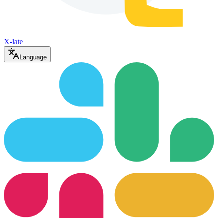
X-late
Language