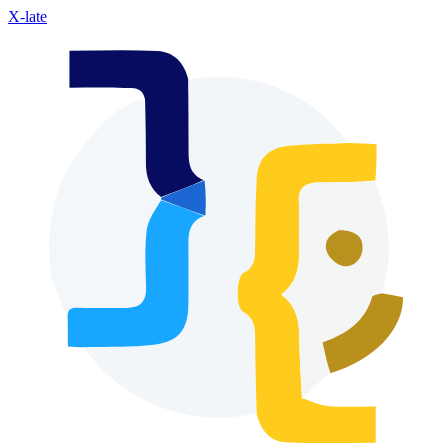
X-late