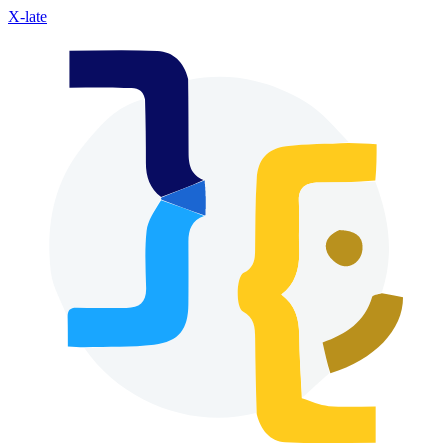
X-late