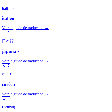
🇮🇹
Italiano
italien
Voir le guide de traduction →
🇯🇵
日本語
japonais
Voir le guide de traduction →
🇰🇷
한국어
coréen
Voir le guide de traduction →
🇱🇹
Lietuvių