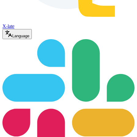
X-late
Language