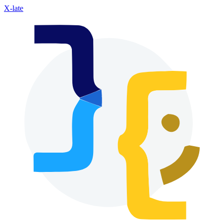
X-late