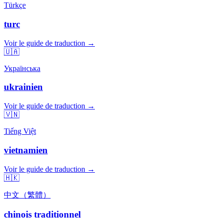
Türkçe
turc
Voir le guide de traduction →
🇺🇦
Українська
ukrainien
Voir le guide de traduction →
🇻🇳
Tiếng Việt
vietnamien
Voir le guide de traduction →
🇭🇰
中文（繁體）
chinois traditionnel