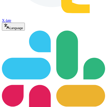
X-late
Language