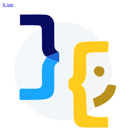
X-late