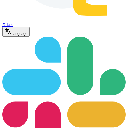
X-late
Language