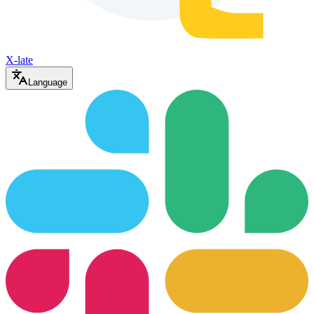
X-late
Language