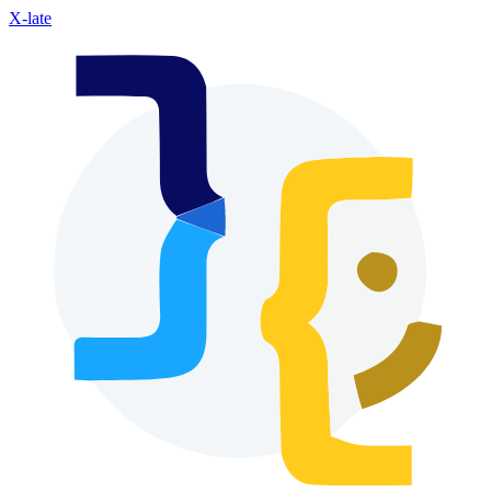
X-late