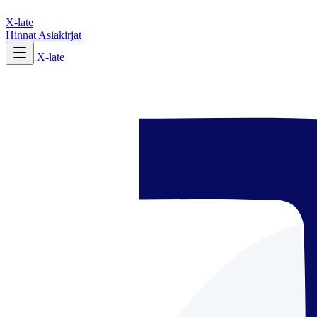
X-late
Hinnat
Asiakirjat
X-late