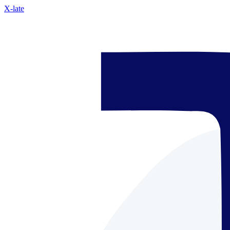
X-late