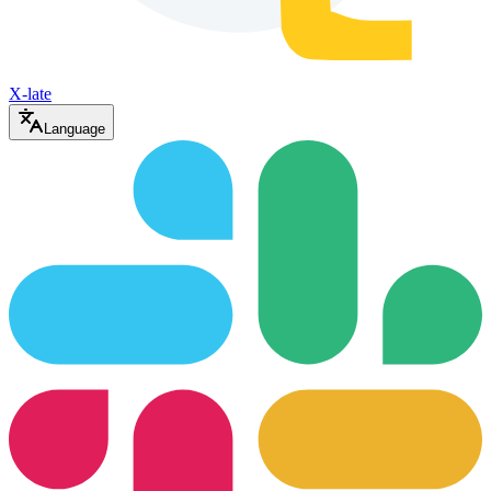
X-late
Language