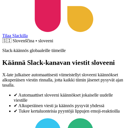
Tilaa Slackilla
🇸🇮
Slovenščina • sloveeni
Slack-käännös globaaleille tiimeille
Käännä Slack-kanavan viestit sloveeni
X-late julkaisee automaattisesti viimeistellyt sloveeni käännökset
alkuperäisen viestin rinnalla, jotta kaikki tiimin jäsenet pysyvät ajan
tasalla.
✔
Automaattiset sloveeni käännökset jokaiselle uudelle
viestille
✔
Alkuperäinen viesti ja käännös pysyvät yhdessä
✔
Tukee kertaluonteisia pyyntöjä lippujen emoji-reaktioilla