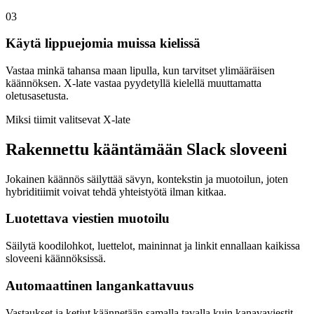
03
Käytä lippuejomia muissa kielissä
Vastaa minkä tahansa maan lipulla, kun tarvitset ylimääräisen
käännöksen. X-late vastaa pyydetyllä kielellä muuttamatta
oletusasetusta.
Miksi tiimit valitsevat X-late
Rakennettu kääntämään Slack sloveeni
Jokainen käännös säilyttää sävyn, kontekstin ja muotoilun, joten
hybriditiimit voivat tehdä yhteistyötä ilman kitkaa.
Luotettava viestien muotoilu
Säilytä koodilohkot, luettelot, maininnat ja linkit ennallaan kaikissa
sloveeni käännöksissä.
Automaattinen langankattavuus
Vastaukset ja ketjut käännetään samalla tavalla kuin kanavaviestit,