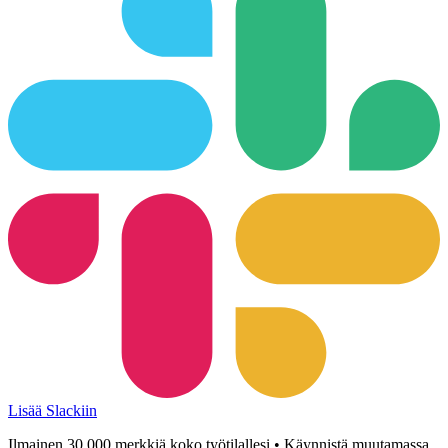
Lisää Slackiin
Ilmainen 30 000 merkkiä koko työtilallesi • Käynnistä muutamassa