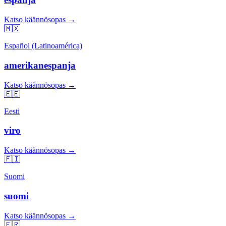
Katso käännösopas →
🇲🇽
Español (Latinoamérica)
amerikanespanja
Katso käännösopas →
🇪🇪
Eesti
viro
Katso käännösopas →
🇫🇮
Suomi
suomi
Katso käännösopas →
🇫🇷