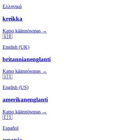
Ελληνικά
kreikka
Katso käännösopas →
🇬🇧
English (UK)
britannianenglanti
Katso käännösopas →
🇺🇸
English (US)
amerikanenglanti
Katso käännösopas →
🇪🇸
Español
espanja