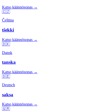
Katso käännösopas →
🇨🇿
Čeština
tšekki
Katso käännösopas →
🇩🇰
Dansk
tanska
Katso käännösopas →
🇩🇪
Deutsch
saksa
Katso käännösopas →
🇬🇷