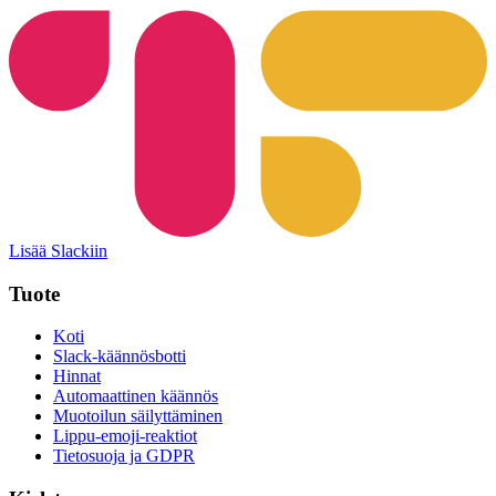
Lisää Slackiin
Tuote
Koti
Slack-käännösbotti
Hinnat
Automaattinen käännös
Muotoilun säilyttäminen
Lippu-emoji-reaktiot
Tietosuoja ja GDPR