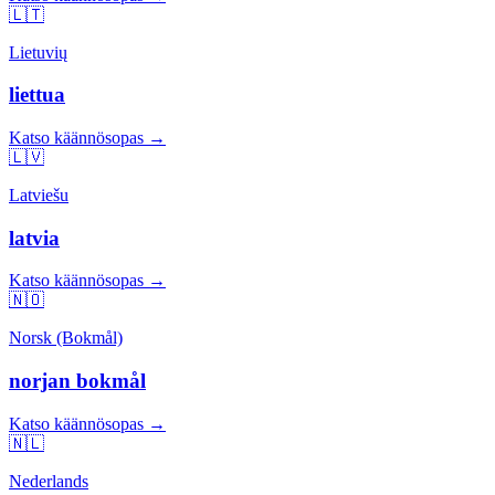
🇱🇹
Lietuvių
liettua
Katso käännösopas →
🇱🇻
Latviešu
latvia
Katso käännösopas →
🇳🇴
Norsk (Bokmål)
norjan bokmål
Katso käännösopas →
🇳🇱
Nederlands