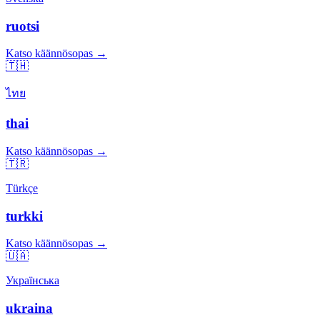
ruotsi
Katso käännösopas →
🇹🇭
ไทย
thai
Katso käännösopas →
🇹🇷
Türkçe
turkki
Katso käännösopas →
🇺🇦
Українська
ukraina