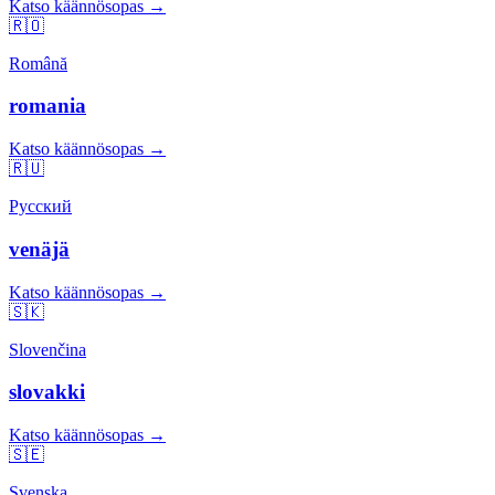
Katso käännösopas →
🇷🇴
Română
romania
Katso käännösopas →
🇷🇺
Русский
venäjä
Katso käännösopas →
🇸🇰
Slovenčina
slovakki
Katso käännösopas →
🇸🇪
Svenska