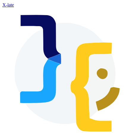
X-late