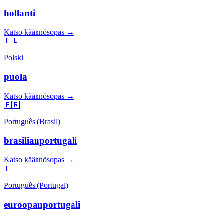
hollanti
Katso käännösopas →
🇵🇱
Polski
puola
Katso käännösopas →
🇧🇷
Português (Brasil)
brasilianportugali
Katso käännösopas →
🇵🇹
Português (Portugal)
euroopanportugali