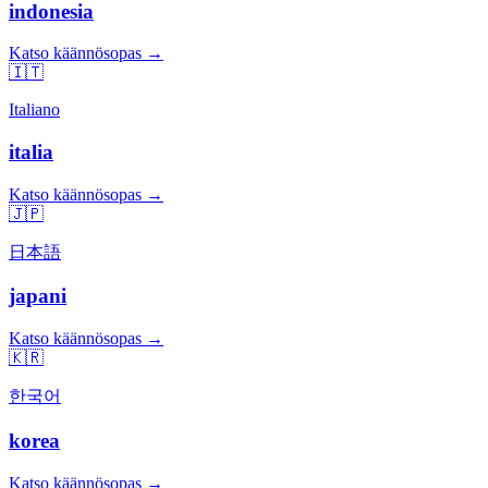
indonesia
Katso käännösopas →
🇮🇹
Italiano
italia
Katso käännösopas →
🇯🇵
日本語
japani
Katso käännösopas →
🇰🇷
한국어
korea
Katso käännösopas →