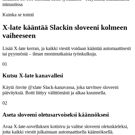
minuutissa
Kuinka se toimii
X-late kääntää Slackin sloveeni kolmeen
vaiheeseen
Lisää X-late kerran, ja kaikki viestit voidaan kääntää automaattisesti
tai pyynnöstä – ilman monimutkaisia työnkulkuja.
01
Kutsu X-late kanavallesi
Käytä /invite @xlate Slack-kanavassa, joka tarvitsee sloveeni
päivityksiä. Botti liittyy välittömästi ja alkaa kuunnella.
02
Aseta sloveeni oletusarvoiseksi käännöksesi
Avaa X-late-sovelluksen kotisivu ja valitse sloveeni oletuskieleksi,
jotta kaikki viestit julkaistaan automaattisella käännöksellä.