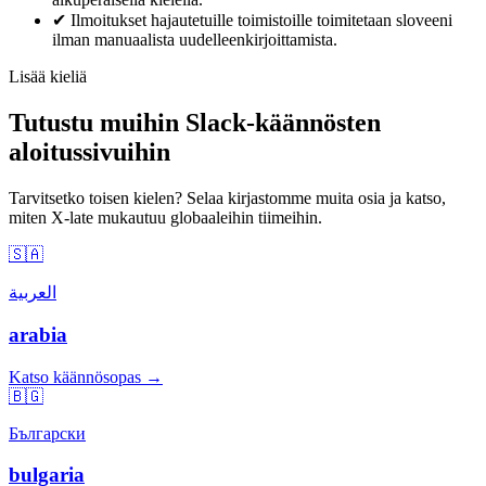
✔
Ilmoitukset hajautetuille toimistoille toimitetaan sloveeni
ilman manuaalista uudelleenkirjoittamista.
Lisää kieliä
Tutustu muihin Slack-käännösten
aloitussivuihin
Tarvitsetko toisen kielen? Selaa kirjastomme muita osia ja katso,
miten X-late mukautuu globaaleihin tiimeihin.
🇸🇦
العربية
arabia
Katso käännösopas →
🇧🇬
Български
bulgaria