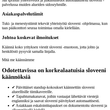
Jaa sprintin yhteenvedot ja julkaisutiedot automaattisesti sloveeni -
palvelussa muiden alueiden sidosryhmille.
Asiakaspalvelutiimit
Tuki- ja menestystiimit tekevät yhteistyötä sloveeni -ohjelmassa, kun
taas pääkonttori seuraa toimintaa omalla kielellään.
Johtoa koskevat ilmoitukset
Käännä koko yrityksen viestit sloveeni -muotoon, jotta johto ja
henkilöstö pysyvät samalla linjalla.
Mitä me käännämme
Odotettavissa on korkealaatuisia sloveeni
käännöksiä
✔
Päivittäiset standup-kokoukset käännettiin sloveeni
alueellisille tiimikavereille.
✔
Tapahtumakanavat, joihin vastaajat lähettävät viestejä
englanniksi ja saavat sloveeni päivitykset automaattisesti.
✔
Asiakkaan eskalointitapaukset on dokumentoitu sloveeni ja
alkuperäisellä kielellä.