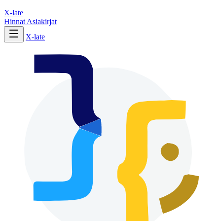
X-late
Hinnat
Asiakirjat
X-late