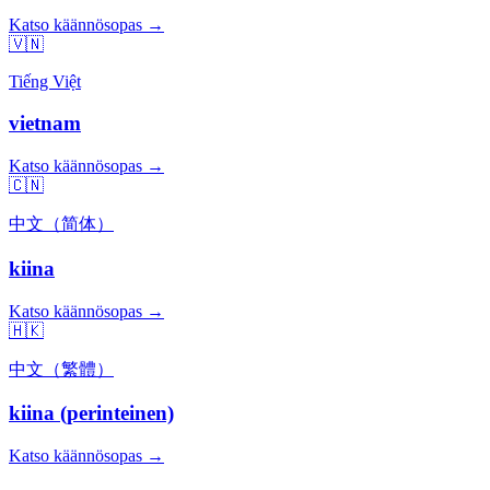
Katso käännösopas →
🇻🇳
Tiếng Việt
vietnam
Katso käännösopas →
🇨🇳
中文（简体）
kiina
Katso käännösopas →
🇭🇰
中文（繁體）
kiina (perinteinen)
Katso käännösopas →