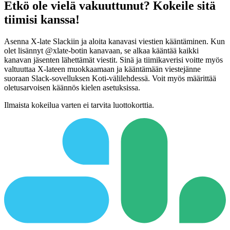
Etkö ole vielä vakuuttunut? Kokeile sitä
tiimisi kanssa!
Asenna X-late Slackiin ja aloita kanavasi viestien kääntäminen. Kun
olet lisännyt @xlate-botin kanavaan, se alkaa kääntää kaikki
kanavan jäsenten lähettämät viestit. Sinä ja tiimikaverisi voitte myös
valtuuttaa X-lateen muokkaamaan ja kääntämään viestejänne
suoraan Slack-sovelluksen Koti-välilehdessä. Voit myös määrittää
oletusarvoisen käännös kielen asetuksissa.
Ilmaista kokeilua varten ei tarvita luottokorttia.