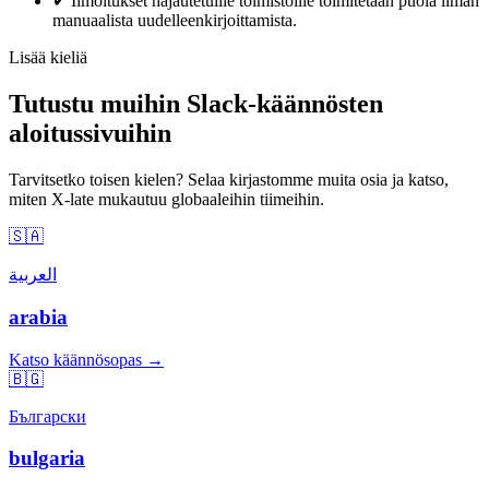
✔
Ilmoitukset hajautetuille toimistoille toimitetaan puola ilman
manuaalista uudelleenkirjoittamista.
Lisää kieliä
Tutustu muihin Slack-käännösten
aloitussivuihin
Tarvitsetko toisen kielen? Selaa kirjastomme muita osia ja katso,
miten X-late mukautuu globaaleihin tiimeihin.
🇸🇦
العربية
arabia
Katso käännösopas →
🇧🇬
Български
bulgaria