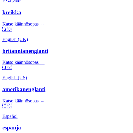
Ελληνικά
kreikka
Katso käännösopas →
🇬🇧
English (UK)
britannianenglanti
Katso käännösopas →
🇺🇸
English (US)
amerikanenglanti
Katso käännösopas →
🇪🇸
Español
espanja