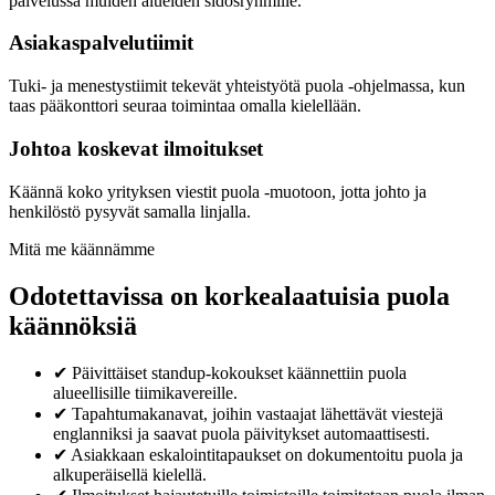
palvelussa muiden alueiden sidosryhmille.
Asiakaspalvelutiimit
Tuki- ja menestystiimit tekevät yhteistyötä puola -ohjelmassa, kun
taas pääkonttori seuraa toimintaa omalla kielellään.
Johtoa koskevat ilmoitukset
Käännä koko yrityksen viestit puola -muotoon, jotta johto ja
henkilöstö pysyvät samalla linjalla.
Mitä me käännämme
Odotettavissa on korkealaatuisia puola
käännöksiä
✔
Päivittäiset standup-kokoukset käännettiin puola
alueellisille tiimikavereille.
✔
Tapahtumakanavat, joihin vastaajat lähettävät viestejä
englanniksi ja saavat puola päivitykset automaattisesti.
✔
Asiakkaan eskalointitapaukset on dokumentoitu puola ja
alkuperäisellä kielellä.