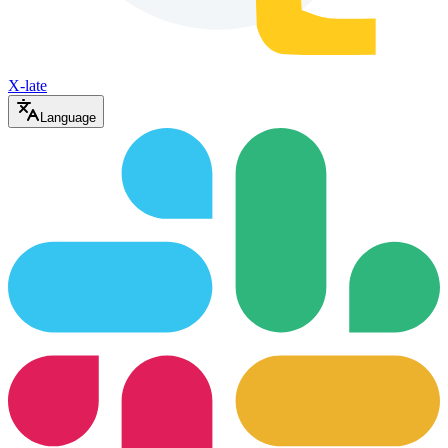
X-late
Language