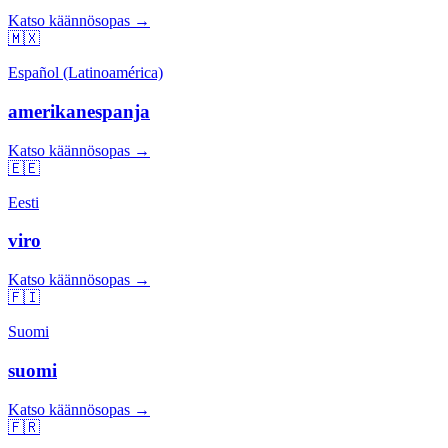
Katso käännösopas →
🇲🇽
Español (Latinoamérica)
amerikanespanja
Katso käännösopas →
🇪🇪
Eesti
viro
Katso käännösopas →
🇫🇮
Suomi
suomi
Katso käännösopas →
🇫🇷