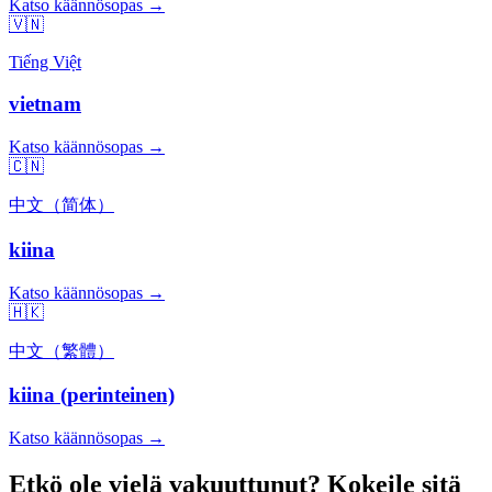
Katso käännösopas →
🇻🇳
Tiếng Việt
vietnam
Katso käännösopas →
🇨🇳
中文（简体）
kiina
Katso käännösopas →
🇭🇰
中文（繁體）
kiina (perinteinen)
Katso käännösopas →
Etkö ole vielä vakuuttunut? Kokeile sitä