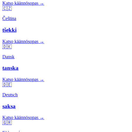
Katso käännösopas →
🇨🇿
Čeština
tšekki
Katso käännösopas →
🇩🇰
Dansk
tanska
Katso käännösopas →
🇩🇪
Deutsch
saksa
Katso käännösopas →
🇬🇷