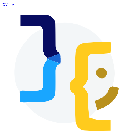
X-late