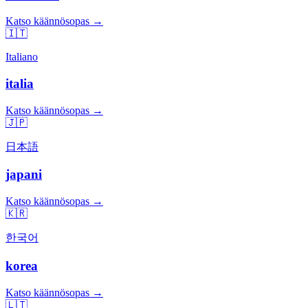
Katso käännösopas →
🇮🇹
Italiano
italia
Katso käännösopas →
🇯🇵
日本語
japani
Katso käännösopas →
🇰🇷
한국어
korea
Katso käännösopas →
🇱🇹