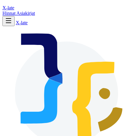
X-late
Hinnat
Asiakirjat
X-late