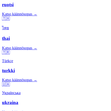
ruotsi
Katso käännösopas →
🇹🇭
ไทย
thai
Katso käännösopas →
🇹🇷
Türkçe
turkki
Katso käännösopas →
🇺🇦
Українська
ukraina