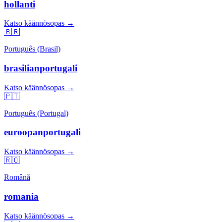
hollanti
Katso käännösopas →
🇧🇷
Português (Brasil)
brasilianportugali
Katso käännösopas →
🇵🇹
Português (Portugal)
euroopanportugali
Katso käännösopas →
🇷🇴
Română
romania
Katso käännösopas →