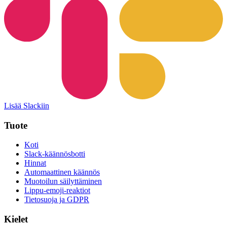
Lisää Slackiin
Tuote
Koti
Slack-käännösbotti
Hinnat
Automaattinen käännös
Muotoilun säilyttäminen
Lippu-emoji-reaktiot
Tietosuoja ja GDPR
Kielet