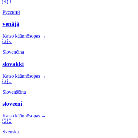
🇷🇺
Русский
venäjä
Katso käännösopas →
🇸🇰
Slovenčina
slovakki
Katso käännösopas →
🇸🇮
Slovenščina
sloveeni
Katso käännösopas →
🇸🇪
Svenska