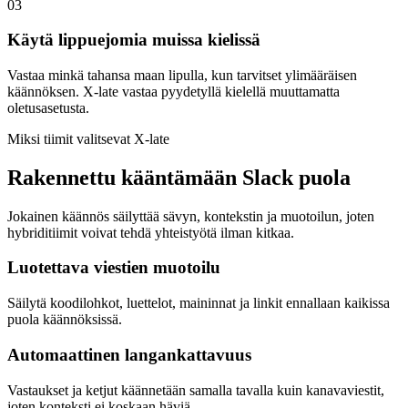
03
Käytä lippuejomia muissa kielissä
Vastaa minkä tahansa maan lipulla, kun tarvitset ylimääräisen
käännöksen. X-late vastaa pyydetyllä kielellä muuttamatta
oletusasetusta.
Miksi tiimit valitsevat X-late
Rakennettu kääntämään Slack puola
Jokainen käännös säilyttää sävyn, kontekstin ja muotoilun, joten
hybriditiimit voivat tehdä yhteistyötä ilman kitkaa.
Luotettava viestien muotoilu
Säilytä koodilohkot, luettelot, maininnat ja linkit ennallaan kaikissa
puola käännöksissä.
Automaattinen langankattavuus
Vastaukset ja ketjut käännetään samalla tavalla kuin kanavaviestit,
joten konteksti ei koskaan häviä.