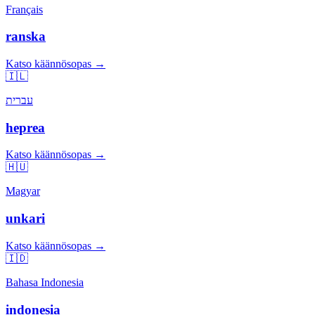
Français
ranska
Katso käännösopas →
🇮🇱
עברית
heprea
Katso käännösopas →
🇭🇺
Magyar
unkari
Katso käännösopas →
🇮🇩
Bahasa Indonesia
indonesia