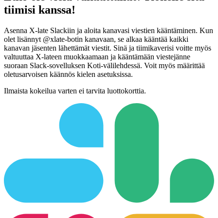
tiimisi kanssa!
Asenna X-late Slackiin ja aloita kanavasi viestien kääntäminen. Kun
olet lisännyt @xlate-botin kanavaan, se alkaa kääntää kaikki
kanavan jäsenten lähettämät viestit. Sinä ja tiimikaverisi voitte myös
valtuuttaa X-lateen muokkaamaan ja kääntämään viestejänne
suoraan Slack-sovelluksen Koti-välilehdessä. Voit myös määrittää
oletusarvoisen käännös kielen asetuksissa.
Ilmaista kokeilua varten ei tarvita luottokorttia.