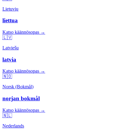
Lietuvių
liettua
Katso käännösopas →
🇱🇻
Latviešu
latvia
Katso käännösopas →
🇳🇴
Norsk (Bokmål)
norjan bokmål
Katso käännösopas →
🇳🇱
Nederlands