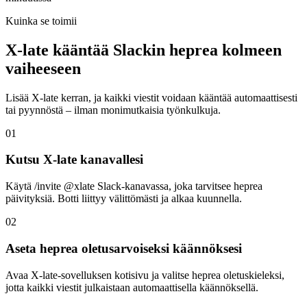
Kuinka se toimii
X-late kääntää Slackin heprea kolmeen
vaiheeseen
Lisää X-late kerran, ja kaikki viestit voidaan kääntää automaattisesti
tai pyynnöstä – ilman monimutkaisia työnkulkuja.
01
Kutsu X-late kanavallesi
Käytä /invite @xlate Slack-kanavassa, joka tarvitsee heprea
päivityksiä. Botti liittyy välittömästi ja alkaa kuunnella.
02
Aseta heprea oletusarvoiseksi käännöksesi
Avaa X-late-sovelluksen kotisivu ja valitse heprea oletuskieleksi,
jotta kaikki viestit julkaistaan automaattisella käännöksellä.