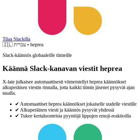
Tilaa Slackilla
🇮🇱
עברית • heprea
Slack-käännös globaaleille tiimeille
Käännä Slack-kanavan viestit heprea
X-late julkaisee automaattisesti viimeistellyt heprea käännökset
alkuperäisen viestin rinnalla, jotta kaikki tiimin jäsenet pysyvät ajan
tasalla.
✔
Automaattiset heprea käännökset jokaiselle uudelle viestille
✔
Alkuperäinen viesti ja käännös pysyvät yhdessä
✔
Tukee kertaluonteisia pyyntöjä lippujen emoji-reaktioilla