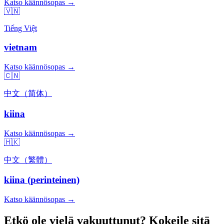
Katso käännösopas →
🇻🇳
Tiếng Việt
vietnam
Katso käännösopas →
🇨🇳
中文（简体）
kiina
Katso käännösopas →
🇭🇰
中文（繁體）
kiina (perinteinen)
Katso käännösopas →
Etkö ole vielä vakuuttunut? Kokeile sitä