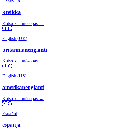
Ελληνικά
kreikka
Katso käännösopas →
🇬🇧
English (UK)
britannianenglanti
Katso käännösopas →
🇺🇸
English (US)
amerikanenglanti
Katso käännösopas →
🇪🇸
Español
espanja