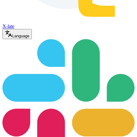
X-late
Language