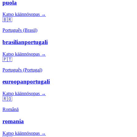
puola
Katso käännösopas →
🇧🇷
Português (Brasil)
brasilianportugali
Katso käännösopas →
🇵🇹
Português (Portugal)
euroopanportugali
Katso käännösopas →
🇷🇴
Română
romania
Katso käännösopas →