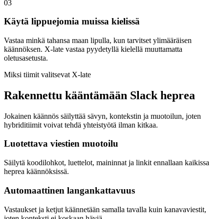
03
Käytä lippuejomia muissa kielissä
Vastaa minkä tahansa maan lipulla, kun tarvitset ylimääräisen
käännöksen. X-late vastaa pyydetyllä kielellä muuttamatta
oletusasetusta.
Miksi tiimit valitsevat X-late
Rakennettu kääntämään Slack heprea
Jokainen käännös säilyttää sävyn, kontekstin ja muotoilun, joten
hybriditiimit voivat tehdä yhteistyötä ilman kitkaa.
Luotettava viestien muotoilu
Säilytä koodilohkot, luettelot, maininnat ja linkit ennallaan kaikissa
heprea käännöksissä.
Automaattinen langankattavuus
Vastaukset ja ketjut käännetään samalla tavalla kuin kanavaviestit,
joten konteksti ei koskaan häviä.