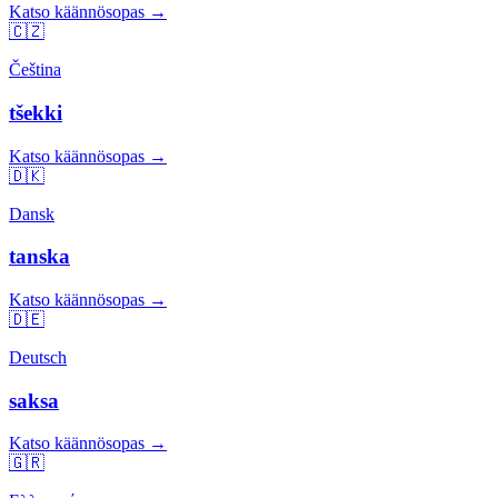
Katso käännösopas →
🇨🇿
Čeština
tšekki
Katso käännösopas →
🇩🇰
Dansk
tanska
Katso käännösopas →
🇩🇪
Deutsch
saksa
Katso käännösopas →
🇬🇷