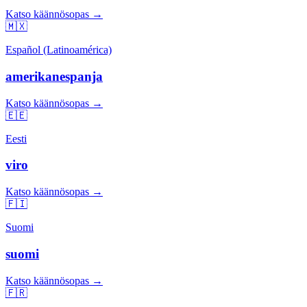
Katso käännösopas →
🇲🇽
Español (Latinoamérica)
amerikanespanja
Katso käännösopas →
🇪🇪
Eesti
viro
Katso käännösopas →
🇫🇮
Suomi
suomi
Katso käännösopas →
🇫🇷