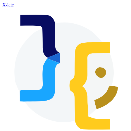
X-late