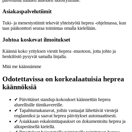
palvelussa muiden alueiden sidosryhmille.
Asiakaspalvelutiimit
Tuki- ja menestystiimit tekevät yhteistyötä heprea -ohjelmassa, kun
taas pääkonttori seuraa toimintaa omalla kielellään.
Johtoa koskevat ilmoitukset
Käännä koko yrityksen viestit heprea -muotoon, jotta johto ja
henkilöstö pysyvät samalla linjalla.
Mitä me käännämme
Odotettavissa on korkealaatuisia heprea
käännöksiä
✔
Päivittäiset standup-kokoukset käännettiin heprea
alueellisille tiimikavereille.
✔
Tapahtumakanavat, joihin vastaajat lähettävät viestejä
englanniksi ja saavat heprea päivitykset automaattisesti.
✔
Asiakkaan eskalointitapaukset on dokumentoitu heprea ja
alkuperäisellä kielellä.