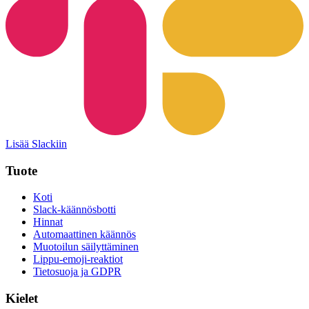
Lisää Slackiin
Tuote
Koti
Slack-käännösbotti
Hinnat
Automaattinen käännös
Muotoilun säilyttäminen
Lippu-emoji-reaktiot
Tietosuoja ja GDPR
Kielet