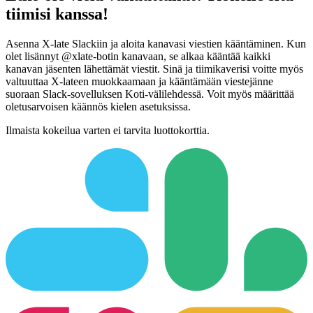
tiimisi kanssa!
Asenna X-late Slackiin ja aloita kanavasi viestien kääntäminen. Kun
olet lisännyt @xlate-botin kanavaan, se alkaa kääntää kaikki
kanavan jäsenten lähettämät viestit. Sinä ja tiimikaverisi voitte myös
valtuuttaa X-lateen muokkaamaan ja kääntämään viestejänne
suoraan Slack-sovelluksen Koti-välilehdessä. Voit myös määrittää
oletusarvoisen käännös kielen asetuksissa.
Ilmaista kokeilua varten ei tarvita luottokorttia.