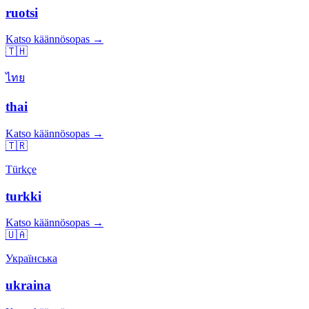
ruotsi
Katso käännösopas →
🇹🇭
ไทย
thai
Katso käännösopas →
🇹🇷
Türkçe
turkki
Katso käännösopas →
🇺🇦
Українська
ukraina