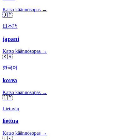
Katso käännösopas →
🇯🇵
日本語
japani
Katso käännösopas →
🇰🇷
한국어
korea
Katso käännösopas →
🇱🇹
Lietuvių
liettua
Katso käännösopas →
🇱🇻