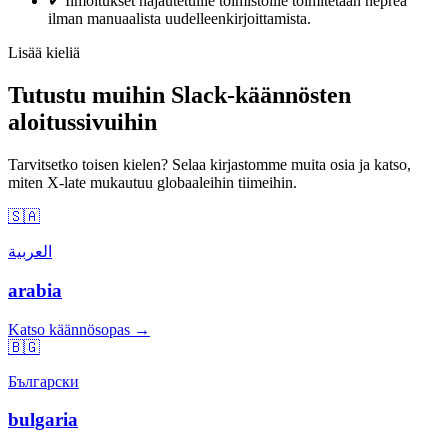
✔
Ilmoitukset hajautetuille toimistoille toimitetaan heprea
ilman manuaalista uudelleenkirjoittamista.
Lisää kieliä
Tutustu muihin Slack-käännösten
aloitussivuihin
Tarvitsetko toisen kielen? Selaa kirjastomme muita osia ja katso,
miten X-late mukautuu globaaleihin tiimeihin.
🇸🇦
العربية
arabia
Katso käännösopas →
🇧🇬
Български
bulgaria