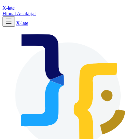
X-late
Hinnat
Asiakirjat
X-late