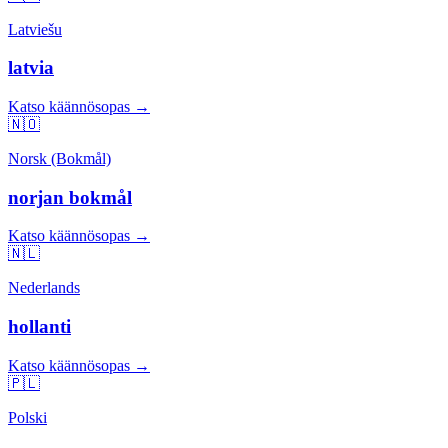
Latviešu
latvia
Katso käännösopas →
🇳🇴
Norsk (Bokmål)
norjan bokmål
Katso käännösopas →
🇳🇱
Nederlands
hollanti
Katso käännösopas →
🇵🇱
Polski