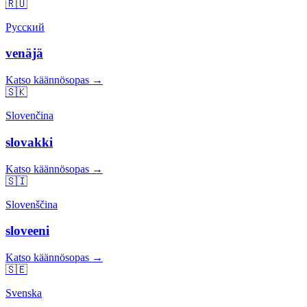
🇷🇺
Русский
venäjä
Katso käännösopas →
🇸🇰
Slovenčina
slovakki
Katso käännösopas →
🇸🇮
Slovenščina
sloveeni
Katso käännösopas →
🇸🇪
Svenska