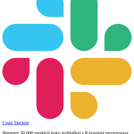
Lisää Slackiin
Ilmainen 30 000 merkkiä koko työtilallesi • Käynnistä muutamassa