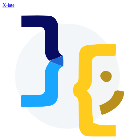
X-late