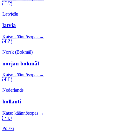
🇱🇻
Latviešu
latvia
Katso käännösopas →
🇳🇴
Norsk (Bokmål)
norjan bokmål
Katso käännösopas →
🇳🇱
Nederlands
hollanti
Katso käännösopas →
🇵🇱
Polski