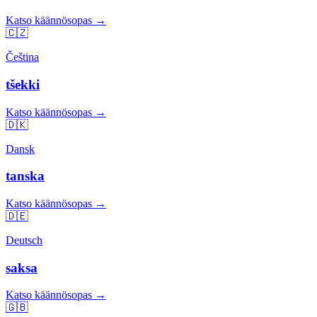
Katso käännösopas →
🇨🇿
Čeština
tšekki
Katso käännösopas →
🇩🇰
Dansk
tanska
Katso käännösopas →
🇩🇪
Deutsch
saksa
Katso käännösopas →
🇬🇧