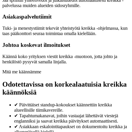
Jaa sprintin yhteenvedot ja julkaisutiedot automaattisesti kreikka -
palvelussa muiden alueiden sidosryhmille.
Asiakaspalvelutiimit
Tuki- ja menestystiimit tekevät yhteistyötä kreikka -ohjelmassa, kun
taas pääkonttori seuraa toimintaa omalla kielellään.
Johtoa koskevat ilmoitukset
Käännä koko yrityksen viestit kreikka -muotoon, jotta johto ja
henkilöstö pysyvät samalla linjalla.
Mitä me käännämme
Odotettavissa on korkealaatuisia kreikka
käännöksiä
✔
Päivittäiset standup-kokoukset käännettiin kreikka
alueellisille tiimikavereille.
✔
Tapahtumakanavat, joihin vastaajat lähettävät viestejä
englanniksi ja saavat kreikka päivitykset automaattisesti.
✔
Asiakkaan eskalointitapaukset on dokumentoitu kreikka ja
alkuperäisellä kielellä.