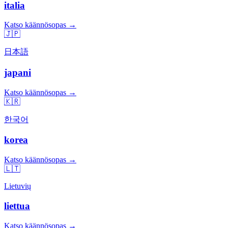
italia
Katso käännösopas →
🇯🇵
日本語
japani
Katso käännösopas →
🇰🇷
한국어
korea
Katso käännösopas →
🇱🇹
Lietuvių
liettua
Katso käännösopas →