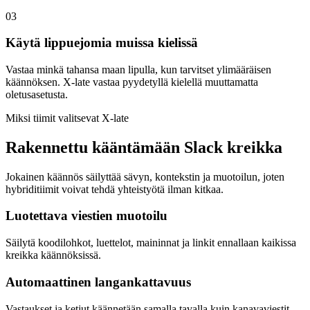
03
Käytä lippuejomia muissa kielissä
Vastaa minkä tahansa maan lipulla, kun tarvitset ylimääräisen
käännöksen. X-late vastaa pyydetyllä kielellä muuttamatta
oletusasetusta.
Miksi tiimit valitsevat X-late
Rakennettu kääntämään Slack kreikka
Jokainen käännös säilyttää sävyn, kontekstin ja muotoilun, joten
hybriditiimit voivat tehdä yhteistyötä ilman kitkaa.
Luotettava viestien muotoilu
Säilytä koodilohkot, luettelot, maininnat ja linkit ennallaan kaikissa
kreikka käännöksissä.
Automaattinen langankattavuus
Vastaukset ja ketjut käännetään samalla tavalla kuin kanavaviestit,