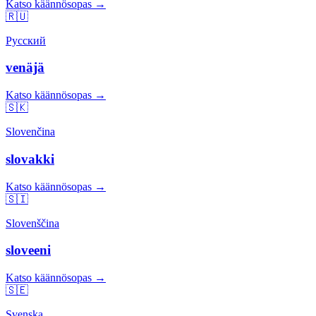
Katso käännösopas →
🇷🇺
Русский
venäjä
Katso käännösopas →
🇸🇰
Slovenčina
slovakki
Katso käännösopas →
🇸🇮
Slovenščina
sloveeni
Katso käännösopas →
🇸🇪
Svenska