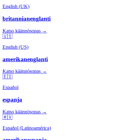
English (UK)
britannianenglanti
Katso käännösopas →
🇺🇸
English (US)
amerikanenglanti
Katso käännösopas →
🇪🇸
Español
espanja
Katso käännösopas →
🇲🇽
Español (Latinoamérica)
amerikanespanja