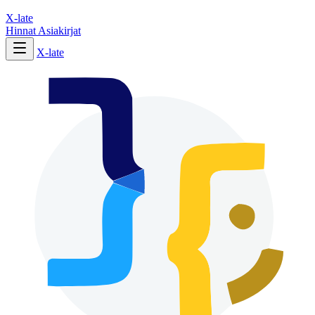
X-late
Hinnat
Asiakirjat
X-late