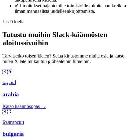
✔
Ilmoitukset hajautetuille toimistoille toimitetaan kreikka
ilman manuaalista uudelleenkirjoittamista.
Lisää kieliä
Tutustu muihin Slack-käännösten
aloitussivuihin
Tarvitsetko toisen kielen? Selaa kirjastomme muita osia ja katso,
miten X-late mukautuu globaaleihin tiimeihin.
🇸🇦
العربية
arabia
Katso käännösopas →
🇧🇬
Български
bulgaria