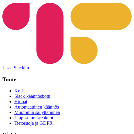
Lisää Slackiin
Tuote
Koti
Slack-käännösbotti
Hinnat
Automaattinen käännös
Muotoilun säilyttäminen
Lippu-emoji-reaktiot
Tietosuoja ja GDPR