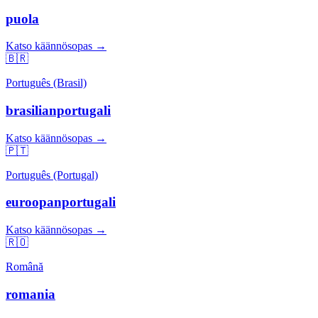
puola
Katso käännösopas →
🇧🇷
Português (Brasil)
brasilianportugali
Katso käännösopas →
🇵🇹
Português (Portugal)
euroopanportugali
Katso käännösopas →
🇷🇴
Română
romania