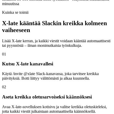
minuutissa
Kuinka se toimii
X-late kääntää Slackin kreikka kolmeen
vaiheeseen
Lisää X-late kerran, ja kaikki viestit voidaan kääntää automaattisesti
tai pyynnöstä – ilman monimutkaisia työnkulkuja.
01
Kutsu X-late kanavallesi
Käytä /invite @xlate Slack-kanavassa, joka tarvitsee kreikka
päivityksiä. Botti liittyy välittömästi ja alkaa kuunnella.
02
Aseta kreikka oletusarvoiseksi käännöksesi
Avaa X-late-sovelluksen kotisivu ja valitse kreikka oletuskieleksi,
jotta kaikki viestit julkaistaan automaattisella käännöksellä.