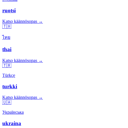
ruotsi
Katso käännösopas →
🇹🇭
ไทย
thai
Katso käännösopas →
🇹🇷
Türkçe
turkki
Katso käännösopas →
🇺🇦
Українська
ukraina