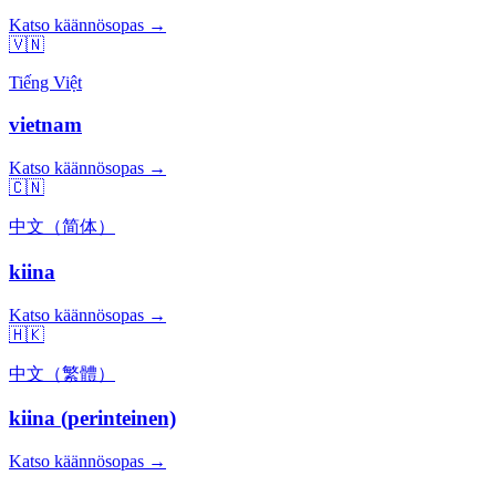
Katso käännösopas →
🇻🇳
Tiếng Việt
vietnam
Katso käännösopas →
🇨🇳
中文（简体）
kiina
Katso käännösopas →
🇭🇰
中文（繁體）
kiina (perinteinen)
Katso käännösopas →