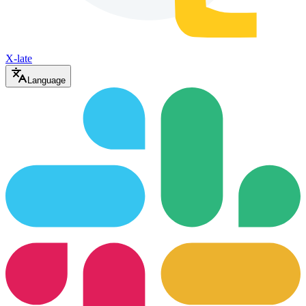
X-late
Language