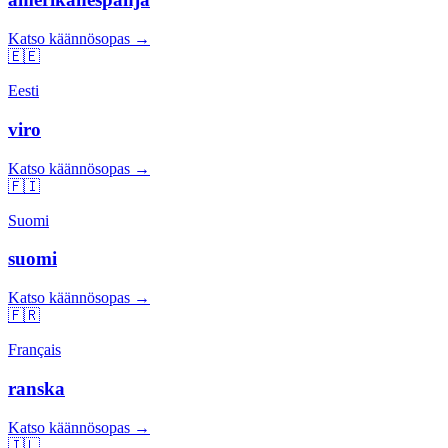
Katso käännösopas →
🇪🇪
Eesti
viro
Katso käännösopas →
🇫🇮
Suomi
suomi
Katso käännösopas →
🇫🇷
Français
ranska
Katso käännösopas →
🇮🇱