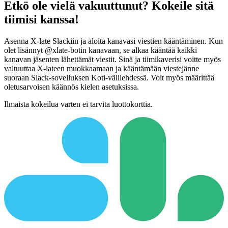
Etkö ole vielä vakuuttunut? Kokeile sitä
tiimisi kanssa!
Asenna X-late Slackiin ja aloita kanavasi viestien kääntäminen. Kun
olet lisännyt @xlate-botin kanavaan, se alkaa kääntää kaikki
kanavan jäsenten lähettämät viestit. Sinä ja tiimikaverisi voitte myös
valtuuttaa X-lateen muokkaamaan ja kääntämään viestejänne
suoraan Slack-sovelluksen Koti-välilehdessä. Voit myös määrittää
oletusarvoisen käännös kielen asetuksissa.
Ilmaista kokeilua varten ei tarvita luottokorttia.