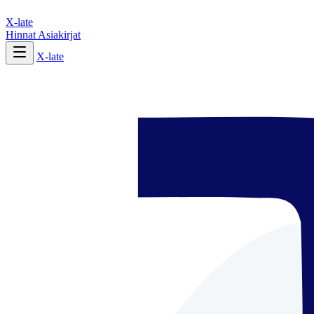
X-late
Hinnat
Asiakirjat
X-late