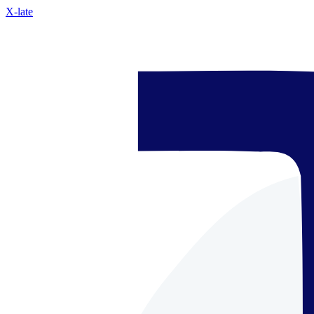
X-late