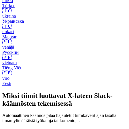
turkki
Türkçe
🇺🇦
ukraina
Українська
🇭🇺
unkari
Magyar
🇷🇺
venäjä
Русский
🇻🇳
vietnam
Tiếng Việt
🇪🇪
viro
Eesti
Miksi tiimit luottavat X-lateen Slack-
käännösten tekemisessä
Automaattinen käännös pitää hajautetut tiimikaverit ajan tasalla
ilman ylimääräisiä työkaluja tai komentoja.