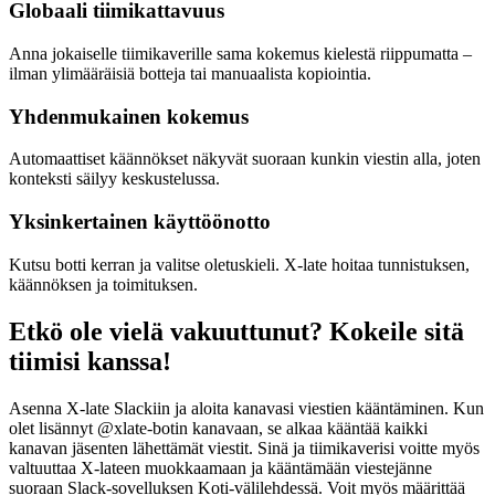
Globaali tiimikattavuus
Anna jokaiselle tiimikaverille sama kokemus kielestä riippumatta –
ilman ylimääräisiä botteja tai manuaalista kopiointia.
Yhdenmukainen kokemus
Automaattiset käännökset näkyvät suoraan kunkin viestin alla, joten
konteksti säilyy keskustelussa.
Yksinkertainen käyttöönotto
Kutsu botti kerran ja valitse oletuskieli. X-late hoitaa tunnistuksen,
käännöksen ja toimituksen.
Etkö ole vielä vakuuttunut? Kokeile sitä
tiimisi kanssa!
Asenna X-late Slackiin ja aloita kanavasi viestien kääntäminen. Kun
olet lisännyt @xlate-botin kanavaan, se alkaa kääntää kaikki
kanavan jäsenten lähettämät viestit. Sinä ja tiimikaverisi voitte myös
valtuuttaa X-lateen muokkaamaan ja kääntämään viestejänne
suoraan Slack-sovelluksen Koti-välilehdessä. Voit myös määrittää