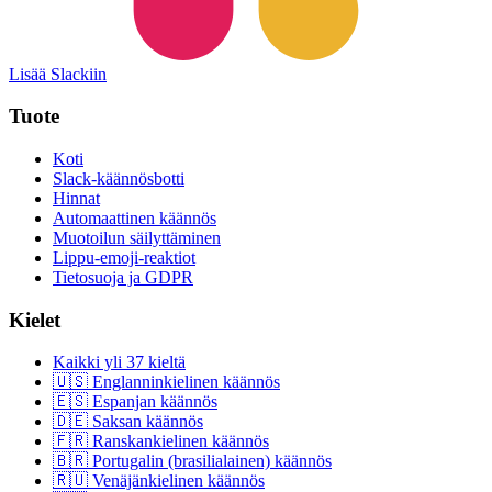
Lisää Slackiin
Tuote
Koti
Slack-käännösbotti
Hinnat
Automaattinen käännös
Muotoilun säilyttäminen
Lippu-emoji-reaktiot
Tietosuoja ja GDPR
Kielet
Kaikki yli 37 kieltä
🇺🇸 Englanninkielinen käännös
🇪🇸 Espanjan käännös
🇩🇪 Saksan käännös
🇫🇷 Ranskankielinen käännös
🇧🇷 Portugalin (brasilialainen) käännös
🇷🇺 Venäjänkielinen käännös