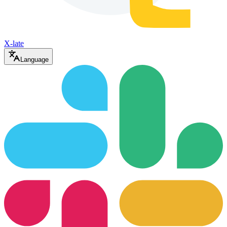
X-late
Language