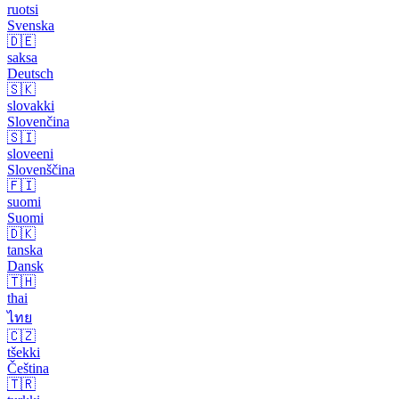
ruotsi
Svenska
🇩🇪
saksa
Deutsch
🇸🇰
slovakki
Slovenčina
🇸🇮
sloveeni
Slovenščina
🇫🇮
suomi
Suomi
🇩🇰
tanska
Dansk
🇹🇭
thai
ไทย
🇨🇿
tšekki
Čeština
🇹🇷