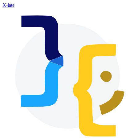
X-late