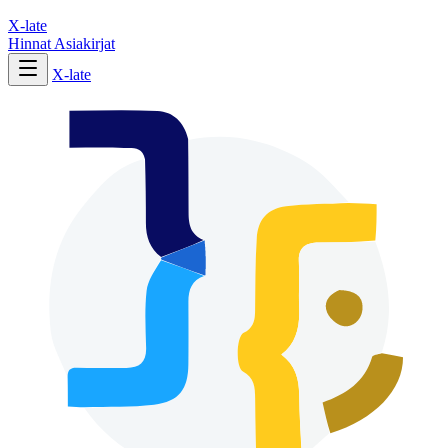
X-late
Hinnat
Asiakirjat
X-late