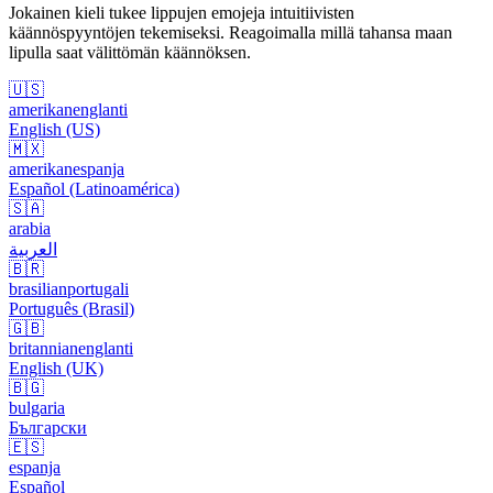
Jokainen kieli tukee lippujen emojeja intuitiivisten
käännöspyyntöjen tekemiseksi. Reagoimalla millä tahansa maan
lipulla saat välittömän käännöksen.
🇺🇸
amerikanenglanti
English (US)
🇲🇽
amerikanespanja
Español (Latinoamérica)
🇸🇦
arabia
العربية
🇧🇷
brasilianportugali
Português (Brasil)
🇬🇧
britannianenglanti
English (UK)
🇧🇬
bulgaria
Български
🇪🇸
espanja
Español