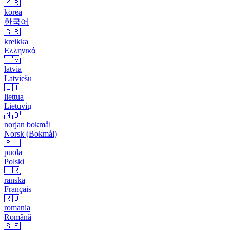
🇰🇷
korea
한국어
🇬🇷
kreikka
Ελληνικά
🇱🇻
latvia
Latviešu
🇱🇹
liettua
Lietuvių
🇳🇴
norjan bokmål
Norsk (Bokmål)
🇵🇱
puola
Polski
🇫🇷
ranska
Français
🇷🇴
romania
Română
🇸🇪