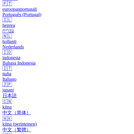
🇵🇹
euroopanportugali
Português (Portugal)
🇮🇱
heprea
עברית
🇳🇱
hollanti
Nederlands
🇮🇩
indonesia
Bahasa Indonesia
🇮🇹
italia
Italiano
🇯🇵
japani
日本語
🇨🇳
kiina
中文（简体）
🇭🇰
kiina (perinteinen)
中文（繁體）