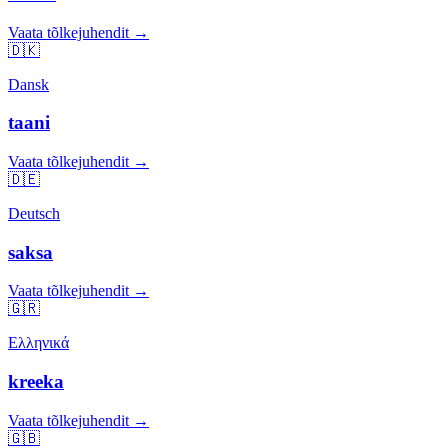
Vaata tõlkejuhendit →
🇩🇰
Dansk
taani
Vaata tõlkejuhendit →
🇩🇪
Deutsch
saksa
Vaata tõlkejuhendit →
🇬🇷
Ελληνικά
kreeka
Vaata tõlkejuhendit →
🇬🇧