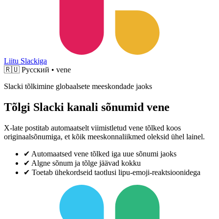
Liitu Slackiga
🇷🇺
Русский • vene
Slacki tõlkimine globaalsete meeskondade jaoks
Tõlgi Slacki kanali sõnumid vene
X-late postitab automaatselt viimistletud vene tõlked koos
originaalsõnumiga, et kõik meeskonnaliikmed oleksid ühel lainel.
✔
Automaatsed vene tõlked iga uue sõnumi jaoks
✔
Algne sõnum ja tõlge jäävad kokku
✔
Toetab ühekordseid taotlusi lipu-emoji-reaktsioonidega