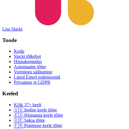
Lisa Slacki
Toode
Kodu
Slacki tõlkebot
Hinnakujundus
Automaatne tõlge
Vormingu säilitamine
Lipud Emoji reaktsioonid
Privaatsus ja GDPR
Keeled
Kõik 37+ keelt
🇺🇸 Inglise keele tõlge
🇪🇸 Hispaania keele tõlge
🇩🇪 Saksa tõlge
🇫🇷 Prantsuse keele tõlge