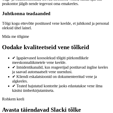
peakontor jälgib nende tegevust oma emakeeles.
Juhtkonna teadaanded
Tõlgi kogu ettevõtte postitused vene keelde, et juhtkond ja personal
oleksid ühel lainel.
Mida me tõlgime
Oodake kvaliteetseid vene tõlkeid
✔
Igapäevased koosolekud tõlgiti piirkondlikele
meeskonnaliikmetele vene keelde.
✔
Intsidentikanalid, kus reageerijad postitavad inglise keeles
ja saavad automaatselt vene uuendusi.
✔
Kliendi eskalatsioonid on dokumenteeritud vene ja
algkeeles.
✔
Teated hajutatud kontorite jaoks edastatakse vene ilma
käsitsi ümberkirjutamiseta.
Rohkem keeli
Avasta täiendavad Slacki tõlke