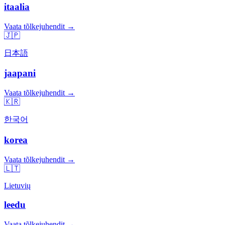
itaalia
Vaata tõlkejuhendit →
🇯🇵
日本語
jaapani
Vaata tõlkejuhendit →
🇰🇷
한국어
korea
Vaata tõlkejuhendit →
🇱🇹
Lietuvių
leedu
Vaata tõlkejuhendit →