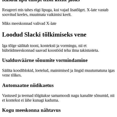
Reageeri mis tahes riigi lipuga, kui vajad lisatõlget. X-late vastab
soovitud keeles, muutmata vaikimisi keelt.
Miks meeskonnad valivad X-late
Loodud Slacki tõlkimiseks vene
Iga tõlge säilitab tooni, konteksti ja vormingu, nii et
hübriidmeeskonnad saavad koostööd teha ilma takistusteta.
Usaldusväärne sõnumite vormindamine
Säilita koodiblokid, loetelud, mainimised ja lingid muutumatuna igas
vene tõlkes.
Automaatne niidikaetus
Vastused ja teemad tõlgitakse samamoodi nagu kanalite sõnumid, nii
et kontekst ei lähe kunagi kaduma.
Kogu meeskonna nähtavus