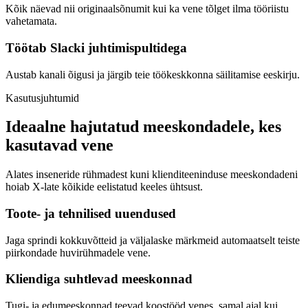
Kõik näevad nii originaalsõnumit kui ka vene tõlget ilma tööriistu
vahetamata.
Töötab Slacki juhtimispultidega
Austab kanali õigusi ja järgib teie töökeskkonna säilitamise eeskirju.
Kasutusjuhtumid
Ideaalne hajutatud meeskondadele, kes
kasutavad vene
Alates inseneride rühmadest kuni klienditeeninduse meeskondadeni
hoiab X-late kõikide eelistatud keeles ühtsust.
Toote- ja tehnilised uuendused
Jaga sprindi kokkuvõtteid ja väljalaske märkmeid automaatselt teiste
piirkondade huvirühmadele vene.
Kliendiga suhtlevad meeskonnad
Tugi- ja edumeeskonnad teevad koostööd venes, samal ajal kui