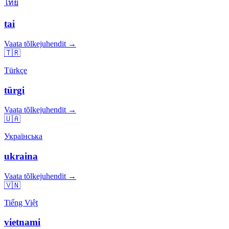
ไทย
tai
Vaata tõlkejuhendit →
🇹🇷
Türkçe
türgi
Vaata tõlkejuhendit →
🇺🇦
Українська
ukraina
Vaata tõlkejuhendit →
🇻🇳
Tiếng Việt
vietnami