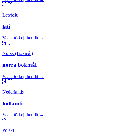
🇱🇻
Latviešu
läti
Vaata tõlkejuhendit →
🇳🇴
Norsk (Bokmål)
norra bokmål
Vaata tõlkejuhendit →
🇳🇱
Nederlands
hollandi
Vaata tõlkejuhendit →
🇵🇱
Polski