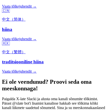
Vaata tõlkejuhendit →
🇨🇳
中文（简体）
hiina
Vaata tõlkejuhendit →
🇭🇰
中文（繁體）
traditsiooniline hiina
Vaata tõlkejuhendit →
Ei ole veendunud? Proovi seda oma
meeskonnaga!
Paigalda X-late Slacki ja alusta oma kanali sõnumite tõlkimist.
Pärast @xlate bot'i lisamist kanalisse hakkab see tõlkima kõiki
kanali liikmete saadetud sõnumeid. Sina ja su meeskonnakaaslased