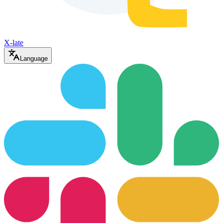
X-late
Language