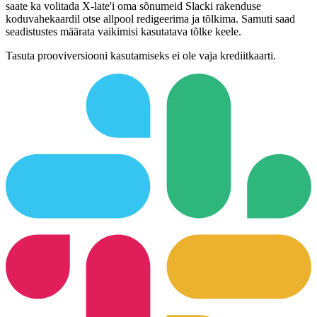
saate ka volitada X-late'i oma sõnumeid Slacki rakenduse
koduvahekaardil otse allpool redigeerima ja tõlkima. Samuti saad
seadistustes määrata vaikimisi kasutatava tõlke keele.
Tasuta prooviversiooni kasutamiseks ei ole vaja krediitkaarti.