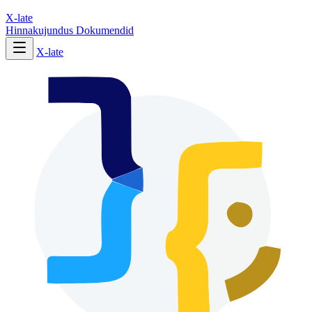
X-late
Hinnakujundus
Dokumendid
X-late