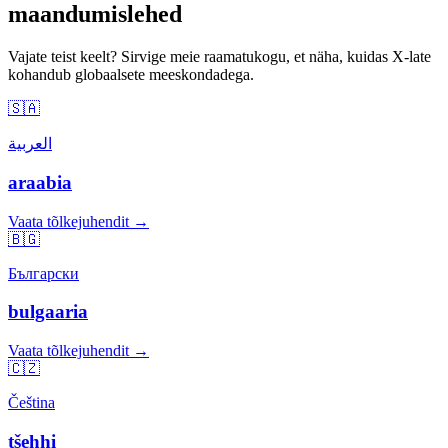
maandumislehed
Vajate teist keelt? Sirvige meie raamatukogu, et näha, kuidas X-late
kohandub globaalsete meeskondadega.
🇸🇦
العربية
araabia
Vaata tõlkejuhendit →
🇧🇬
Български
bulgaaria
Vaata tõlkejuhendit →
🇨🇿
Čeština
tšehhi