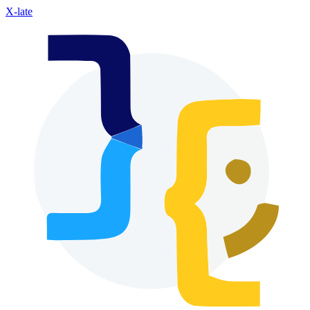
X-late