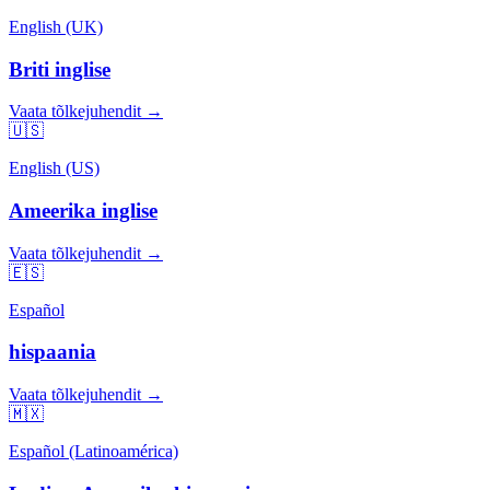
English (UK)
Briti inglise
Vaata tõlkejuhendit →
🇺🇸
English (US)
Ameerika inglise
Vaata tõlkejuhendit →
🇪🇸
Español
hispaania
Vaata tõlkejuhendit →
🇲🇽
Español (Latinoamérica)