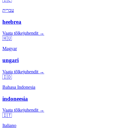
🇮🇱
עברית
heebrea
Vaata tõlkejuhendit →
🇭🇺
Magyar
ungari
Vaata tõlkejuhendit →
🇮🇩
Bahasa Indonesia
indoneesia
Vaata tõlkejuhendit →
🇮🇹
Italiano