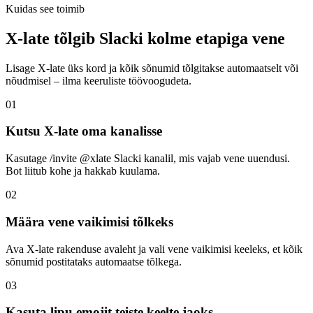
Kuidas see toimib
X-late tõlgib Slacki kolme etapiga vene
Lisage X-late üks kord ja kõik sõnumid tõlgitakse automaatselt või
nõudmisel – ilma keeruliste töövoogudeta.
01
Kutsu X-late oma kanalisse
Kasutage /invite @xlate Slacki kanalil, mis vajab vene uuendusi.
Bot liitub kohe ja hakkab kuulama.
02
Määra vene vaikimisi tõlkeks
Ava X-late rakenduse avaleht ja vali vene vaikimisi keeleks, et kõik
sõnumid postitataks automaatse tõlkega.
03
Kasuta lipu emojit teiste keelte jaoks