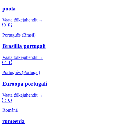
poola
Vaata tõlkejuhendit →
🇧🇷
Português (Brasil)
Brasiilia portugali
Vaata tõlkejuhendit →
🇵🇹
Português (Portugal)
Euroopa portugali
Vaata tõlkejuhendit →
🇷🇴
Română
rumeenia