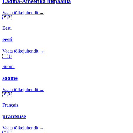
Ladina-Ameerika hispaania
Vaata tõlkejuhendit →
🇪🇪
Eesti
eesti
Vaata tõlkejuhendit →
🇫🇮
Suomi
soome
Vaata tõlkejuhendit →
🇫🇷
Français
prantsuse
Vaata tõlkejuhendit →