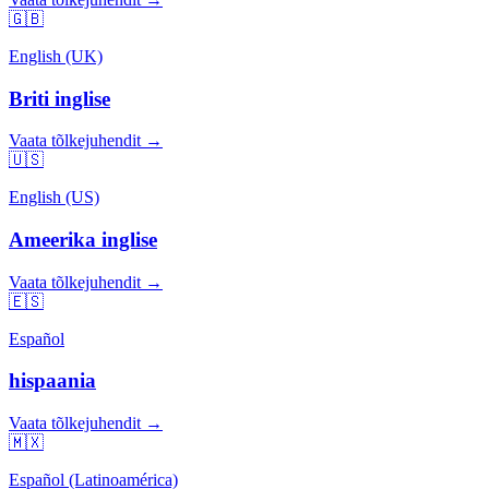
🇬🇧
English (UK)
Briti inglise
Vaata tõlkejuhendit →
🇺🇸
English (US)
Ameerika inglise
Vaata tõlkejuhendit →
🇪🇸
Español
hispaania
Vaata tõlkejuhendit →
🇲🇽
Español (Latinoamérica)