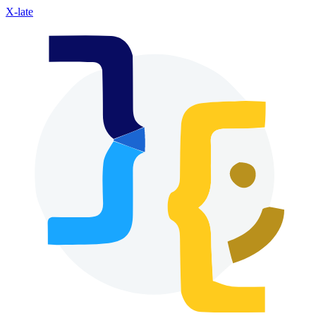
X-late