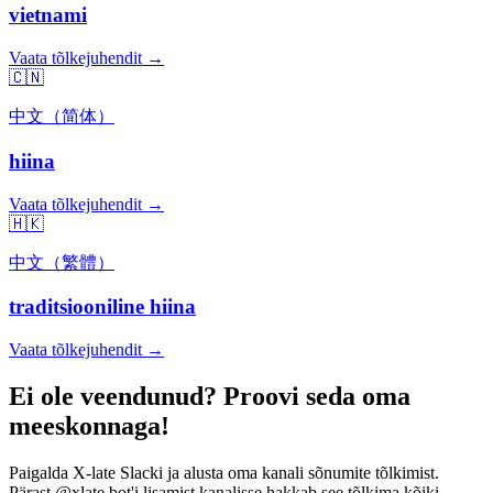
vietnami
Vaata tõlkejuhendit →
🇨🇳
中文（简体）
hiina
Vaata tõlkejuhendit →
🇭🇰
中文（繁體）
traditsiooniline hiina
Vaata tõlkejuhendit →
Ei ole veendunud? Proovi seda oma
meeskonnaga!
Paigalda X-late Slacki ja alusta oma kanali sõnumite tõlkimist.
Pärast @xlate bot'i lisamist kanalisse hakkab see tõlkima kõiki