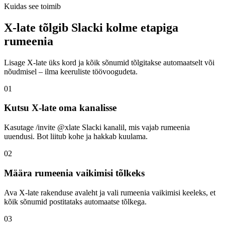
Kuidas see toimib
X-late tõlgib Slacki kolme etapiga
rumeenia
Lisage X-late üks kord ja kõik sõnumid tõlgitakse automaatselt või
nõudmisel – ilma keeruliste töövoogudeta.
01
Kutsu X-late oma kanalisse
Kasutage /invite @xlate Slacki kanalil, mis vajab rumeenia
uuendusi. Bot liitub kohe ja hakkab kuulama.
02
Määra rumeenia vaikimisi tõlkeks
Ava X-late rakenduse avaleht ja vali rumeenia vaikimisi keeleks, et
kõik sõnumid postitataks automaatse tõlkega.
03