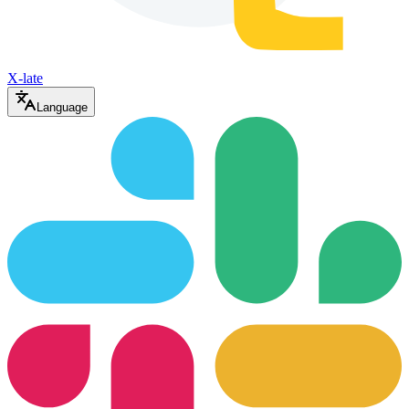
X-late
Language