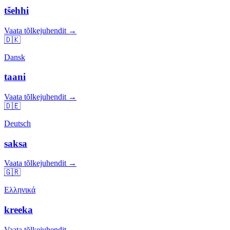
tšehhi
Vaata tõlkejuhendit →
🇩🇰
Dansk
taani
Vaata tõlkejuhendit →
🇩🇪
Deutsch
saksa
Vaata tõlkejuhendit →
🇬🇷
Ελληνικά
kreeka
Vaata tõlkejuhendit →