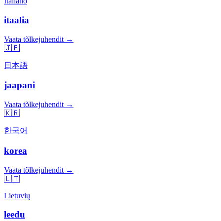
Italiano
itaalia
Vaata tõlkejuhendit →
🇯🇵
日本語
jaapani
Vaata tõlkejuhendit →
🇰🇷
한국어
korea
Vaata tõlkejuhendit →
🇱🇹
Lietuvių
leedu