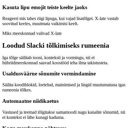
Kasuta lipu emojit teiste keelte jaoks
Reageeri mis tahes riigi lipuga, kui vajad lisatõlget. X-late vastab
soovitud keeles, muutmata vaikimisi keelt.
Miks meeskonnad valivad X-late
Loodud Slacki tõlkimiseks rumeenia
Iga tõlge säilitab tooni, konteksti ja vormingu, nii et
hübriidmeeskonnad saavad koostööd teha ilma takistusteta.
Usaldusväärne sõnumite vormindamine
Säilita koodiblokid, loetelud, mainimised ja lingid muutumatuna igas
rumeenia tõlkes.
Automaatne niidikaetus
Vastused ja teemad tõlgitakse samamoodi nagu kanalite sõnumid, nii
et kontekst ei lähe kunagi kaduma.