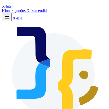
X-late
Hinnakujundus
Dokumendid
X-late