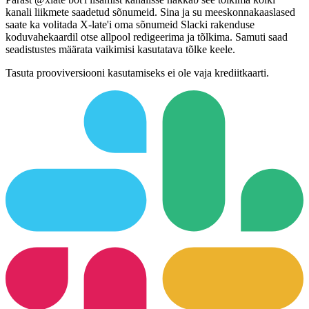
kanali liikmete saadetud sõnumeid. Sina ja su meeskonnakaaslased
saate ka volitada X-late'i oma sõnumeid Slacki rakenduse
koduvahekaardil otse allpool redigeerima ja tõlkima. Samuti saad
seadistustes määrata vaikimisi kasutatava tõlke keele.
Tasuta prooviversiooni kasutamiseks ei ole vaja krediitkaarti.