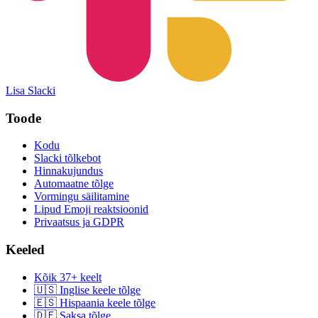
Lisa Slacki
Toode
Kodu
Slacki tõlkebot
Hinnakujundus
Automaatne tõlge
Vormingu säilitamine
Lipud Emoji reaktsioonid
Privaatsus ja GDPR
Keeled
Kõik 37+ keelt
🇺🇸 Inglise keele tõlge
🇪🇸 Hispaania keele tõlge
🇩🇪 Saksa tõlge