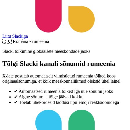
Liitu Slackiga
🇷🇴
Română • rumeenia
Slacki tõlkimine globaalsete meeskondade jaoks
Tõlgi Slacki kanali sõnumid rumeenia
X-late postitab automaatselt viimistletud rumeenia tõlked koos
originaalsõnumiga, et kõik meeskonnaliikmed oleksid ühel lainel.
✔
Automaatsed rumeenia tõlked iga uue sõnumi jaoks
✔
Algne sõnum ja tõlge jäävad kokku
✔
Toetab ühekordseid taotlusi lipu-emoji-reaktsioonidega