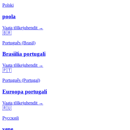
Polski
poola
Vaata tõlkejuhendit →
🇧🇷
Português (Brasil)
Brasiilia portugali
Vaata tõlkejuhendit →
🇵🇹
Português (Portugal)
Euroopa portugali
Vaata tõlkejuhendit →
🇷🇺
Русский
vene