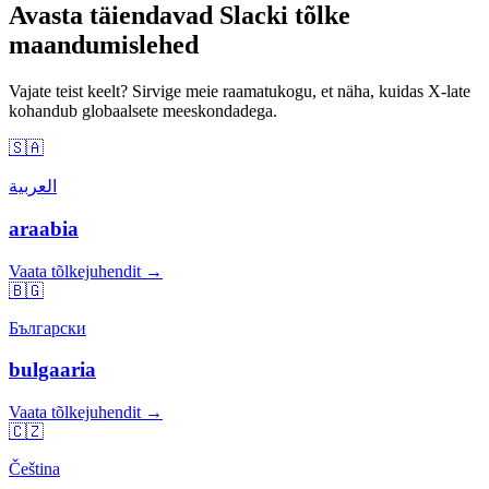
Avasta täiendavad Slacki tõlke
maandumislehed
Vajate teist keelt? Sirvige meie raamatukogu, et näha, kuidas X-late
kohandub globaalsete meeskondadega.
🇸🇦
العربية
araabia
Vaata tõlkejuhendit →
🇧🇬
Български
bulgaaria
Vaata tõlkejuhendit →
🇨🇿
Čeština