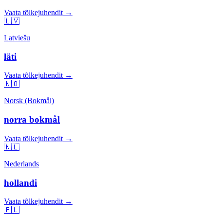
Vaata tõlkejuhendit →
🇱🇻
Latviešu
läti
Vaata tõlkejuhendit →
🇳🇴
Norsk (Bokmål)
norra bokmål
Vaata tõlkejuhendit →
🇳🇱
Nederlands
hollandi
Vaata tõlkejuhendit →
🇵🇱