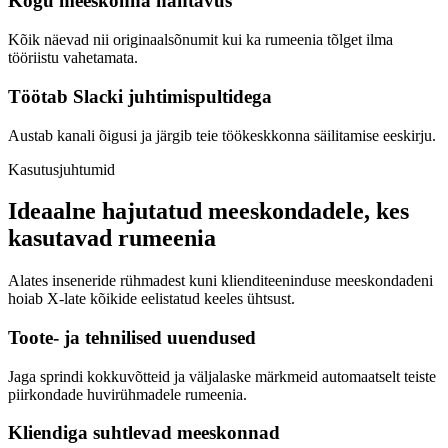
Kogu meeskonna nähtavus
Kõik näevad nii originaalsõnumit kui ka rumeenia tõlget ilma
tööriistu vahetamata.
Töötab Slacki juhtimispultidega
Austab kanali õigusi ja järgib teie töökeskkonna säilitamise eeskirju.
Kasutusjuhtumid
Ideaalne hajutatud meeskondadele, kes
kasutavad rumeenia
Alates inseneride rühmadest kuni klienditeeninduse meeskondadeni
hoiab X-late kõikide eelistatud keeles ühtsust.
Toote- ja tehnilised uuendused
Jaga sprindi kokkuvõtteid ja väljalaske märkmeid automaatselt teiste
piirkondade huvirühmadele rumeenia.
Kliendiga suhtlevad meeskonnad