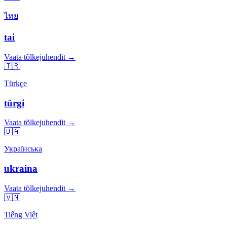
ไทย
tai
Vaata tõlkejuhendit →
🇹🇷
Türkçe
türgi
Vaata tõlkejuhendit →
🇺🇦
Українська
ukraina
Vaata tõlkejuhendit →
🇻🇳
Tiếng Việt