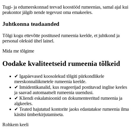
Tugi- ja edumeeskonnad teevad koostööd rumeenias, samal ajal kui
peakontor jälgib nende tegevust oma emakeeles.
Juhtkonna teadaanded
Tõlgi kogu ettevõtte postitused rumeenia keelde, et juhtkond ja
personal oleksid ühel lainel.
Mida me tõlgime
Oodake kvaliteetseid rumeenia tõlkeid
✔
Igapäevased koosolekud tõlgiti piirkondlikele
meeskonnaliikmetele rumeenia keelde.
✔
Intsidentikanalid, kus reageerijad postitavad inglise keeles
ja saavad automaatselt rumeenia uuendusi.
✔
Kliendi eskalatsioonid on dokumenteeritud rumeenia ja
algkeeles.
✔
Teated hajutatud kontorite jaoks edastatakse rumeenia ilma
käsitsi ümberkirjutamiseta.
Rohkem keeli