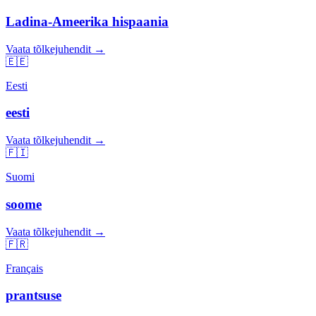
Ladina-Ameerika hispaania
Vaata tõlkejuhendit →
🇪🇪
Eesti
eesti
Vaata tõlkejuhendit →
🇫🇮
Suomi
soome
Vaata tõlkejuhendit →
🇫🇷
Français
prantsuse