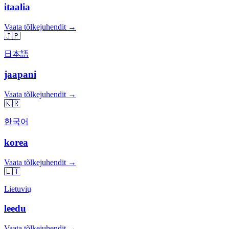
itaalia
Vaata tõlkejuhendit →
🇯🇵
日本語
jaapani
Vaata tõlkejuhendit →
🇰🇷
한국어
korea
Vaata tõlkejuhendit →
🇱🇹
Lietuvių
leedu
Vaata tõlkejuhendit →