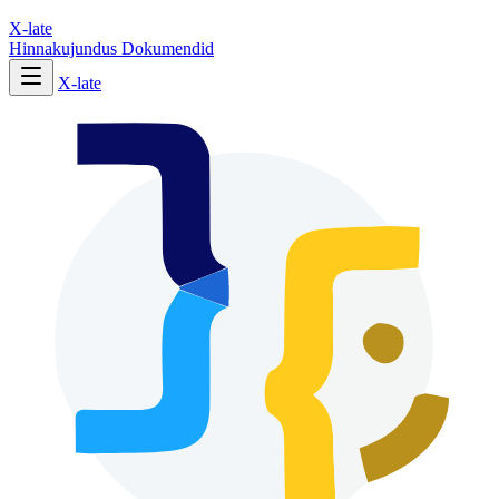
X-late
Hinnakujundus
Dokumendid
X-late