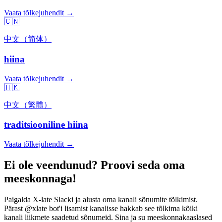
Vaata tõlkejuhendit →
🇨🇳
中文（简体）
hiina
Vaata tõlkejuhendit →
🇭🇰
中文（繁體）
traditsiooniline hiina
Vaata tõlkejuhendit →
Ei ole veendunud? Proovi seda oma
meeskonnaga!
Paigalda X-late Slacki ja alusta oma kanali sõnumite tõlkimist.
Pärast @xlate bot'i lisamist kanalisse hakkab see tõlkima kõiki
kanali liikmete saadetud sõnumeid. Sina ja su meeskonnakaaslased