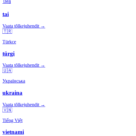
ไทย
tai
Vaata tõlkejuhendit →
🇹🇷
Türkçe
türgi
Vaata tõlkejuhendit →
🇺🇦
Українська
ukraina
Vaata tõlkejuhendit →
🇻🇳
Tiếng Việt
vietnami