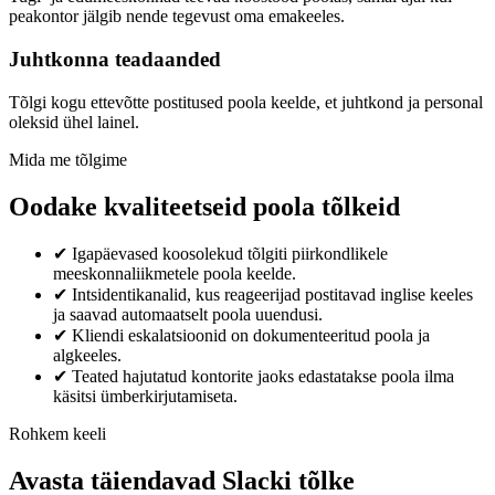
peakontor jälgib nende tegevust oma emakeeles.
Juhtkonna teadaanded
Tõlgi kogu ettevõtte postitused poola keelde, et juhtkond ja personal
oleksid ühel lainel.
Mida me tõlgime
Oodake kvaliteetseid poola tõlkeid
✔
Igapäevased koosolekud tõlgiti piirkondlikele
meeskonnaliikmetele poola keelde.
✔
Intsidentikanalid, kus reageerijad postitavad inglise keeles
ja saavad automaatselt poola uuendusi.
✔
Kliendi eskalatsioonid on dokumenteeritud poola ja
algkeeles.
✔
Teated hajutatud kontorite jaoks edastatakse poola ilma
käsitsi ümberkirjutamiseta.
Rohkem keeli
Avasta täiendavad Slacki tõlke