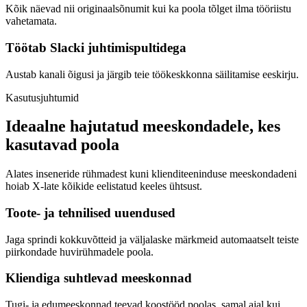
Kõik näevad nii originaalsõnumit kui ka poola tõlget ilma tööriistu
vahetamata.
Töötab Slacki juhtimispultidega
Austab kanali õigusi ja järgib teie töökeskkonna säilitamise eeskirju.
Kasutusjuhtumid
Ideaalne hajutatud meeskondadele, kes
kasutavad poola
Alates inseneride rühmadest kuni klienditeeninduse meeskondadeni
hoiab X-late kõikide eelistatud keeles ühtsust.
Toote- ja tehnilised uuendused
Jaga sprindi kokkuvõtteid ja väljalaske märkmeid automaatselt teiste
piirkondade huvirühmadele poola.
Kliendiga suhtlevad meeskonnad
Tugi- ja edumeeskonnad teevad koostööd poolas, samal ajal kui