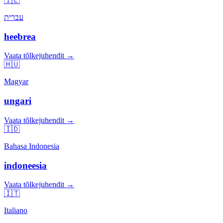
🇮🇱
עברית
heebrea
Vaata tõlkejuhendit →
🇭🇺
Magyar
ungari
Vaata tõlkejuhendit →
🇮🇩
Bahasa Indonesia
indoneesia
Vaata tõlkejuhendit →
🇮🇹
Italiano