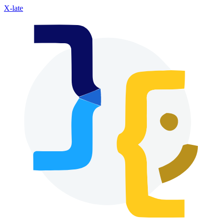
X-late