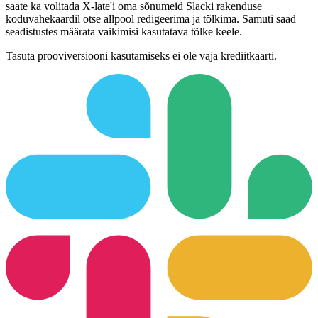
saate ka volitada X-late'i oma sõnumeid Slacki rakenduse
koduvahekaardil otse allpool redigeerima ja tõlkima. Samuti saad
seadistustes määrata vaikimisi kasutatava tõlke keele.
Tasuta prooviversiooni kasutamiseks ei ole vaja krediitkaarti.