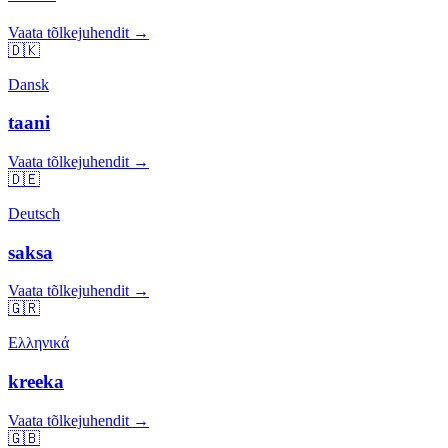
Vaata tõlkejuhendit →
🇩🇰
Dansk
taani
Vaata tõlkejuhendit →
🇩🇪
Deutsch
saksa
Vaata tõlkejuhendit →
🇬🇷
Ελληνικά
kreeka
Vaata tõlkejuhendit →
🇬🇧