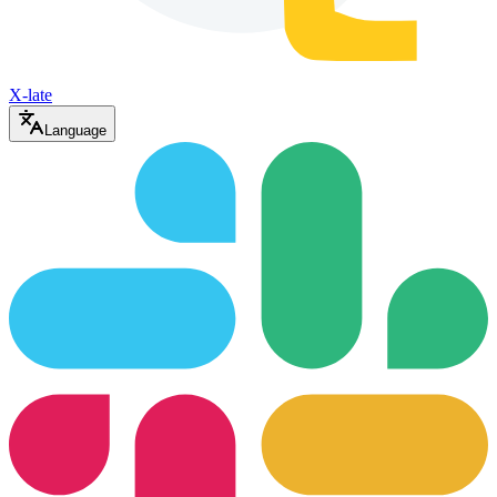
X-late
Language