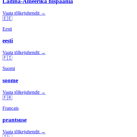
Ladina-Ameerika hispaania
Vaata tõlkejuhendit →
🇪🇪
Eesti
eesti
Vaata tõlkejuhendit →
🇫🇮
Suomi
soome
Vaata tõlkejuhendit →
🇫🇷
Français
prantsuse
Vaata tõlkejuhendit →