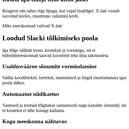
Reageeri mis tahes riigi lipuga, kui vajad lisatõlget. X-late vastab
soovitud keeles, muutmata vaikimisi keelt.
Miks meeskonnad valivad X-late
Loodud Slacki tõlkimiseks poola
Iga tõlge säilitab tooni, konteksti ja vormingu, nii et
hübriidmeeskonnad saavad koostööd teha ilma takistusteta.
Usaldusväärne sõnumite vormindamine
Säilita koodiblokid, loetelud, mainimised ja lingid muutumatuna igas
poola tõlkes.
Automaatne niidikaetus
Vastused ja teemad tõlgitakse samamoodi nagu kanalite sõnumid, nii
et kontekst ei lähe kunagi kaduma.
Kogu meeskonna nähtavus