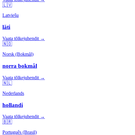
🇱🇻
Latviešu
läti
Vaata tõlkejuhendit →
🇳🇴
Norsk (Bokmål)
norra bokmål
Vaata tõlkejuhendit →
🇳🇱
Nederlands
hollandi
Vaata tõlkejuhendit →
🇧🇷
Português (Brasil)