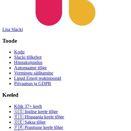
Lisa Slacki
Toode
Kodu
Slacki tõlkebot
Hinnakujundus
Automaatne tõlge
Vormingu säilitamine
Lipud Emoji reaktsioonid
Privaatsus ja GDPR
Keeled
Kõik 37+ keelt
🇺🇸 Inglise keele tõlge
🇪🇸 Hispaania keele tõlge
🇩🇪 Saksa tõlge
🇫🇷 Prantsuse keele tõlge