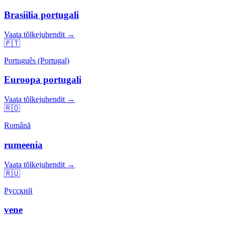
Brasiilia portugali
Vaata tõlkejuhendit →
🇵🇹
Português (Portugal)
Euroopa portugali
Vaata tõlkejuhendit →
🇷🇴
Română
rumeenia
Vaata tõlkejuhendit →
🇷🇺
Русский
vene