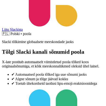
Liitu Slackiga
🇵🇱
Polski • poola
Slacki tõlkimine globaalsete meeskondade jaoks
Tõlgi Slacki kanali sõnumid poola
X-late postitab automaatselt viimistletud poola tõlked koos
originaalsõnumiga, et kõik meeskonnaliikmed oleksid ühel lainel.
✔
Automaatsed poola tõlked iga uue sõnumi jaoks
✔
Algne sõnum ja tõlge jäävad kokku
✔
Toetab ühekordseid taotlusi lipu-emoji-reaktsioonidega