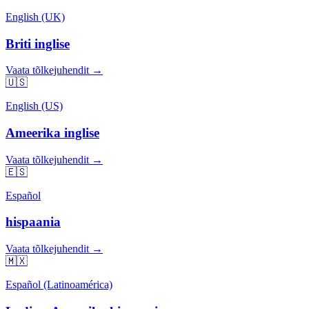
English (UK)
Briti inglise
Vaata tõlkejuhendit →
🇺🇸
English (US)
Ameerika inglise
Vaata tõlkejuhendit →
🇪🇸
Español
hispaania
Vaata tõlkejuhendit →
🇲🇽
Español (Latinoamérica)