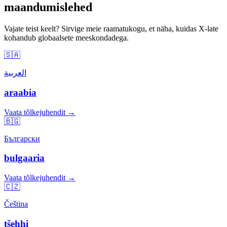
maandumislehed
Vajate teist keelt? Sirvige meie raamatukogu, et näha, kuidas X-late
kohandub globaalsete meeskondadega.
🇸🇦
العربية
araabia
Vaata tõlkejuhendit →
🇧🇬
Български
bulgaaria
Vaata tõlkejuhendit →
🇨🇿
Čeština
tšehhi