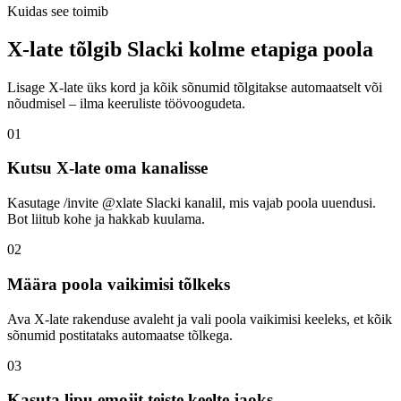
Kuidas see toimib
X-late tõlgib Slacki kolme etapiga poola
Lisage X-late üks kord ja kõik sõnumid tõlgitakse automaatselt või
nõudmisel – ilma keeruliste töövoogudeta.
01
Kutsu X-late oma kanalisse
Kasutage /invite @xlate Slacki kanalil, mis vajab poola uuendusi.
Bot liitub kohe ja hakkab kuulama.
02
Määra poola vaikimisi tõlkeks
Ava X-late rakenduse avaleht ja vali poola vaikimisi keeleks, et kõik
sõnumid postitataks automaatse tõlkega.
03
Kasuta lipu emojit teiste keelte jaoks