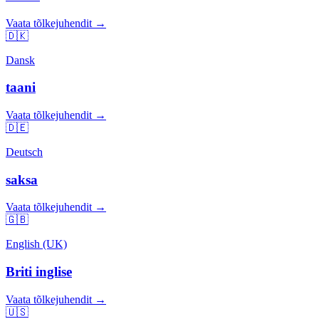
Vaata tõlkejuhendit →
🇩🇰
Dansk
taani
Vaata tõlkejuhendit →
🇩🇪
Deutsch
saksa
Vaata tõlkejuhendit →
🇬🇧
English (UK)
Briti inglise
Vaata tõlkejuhendit →
🇺🇸