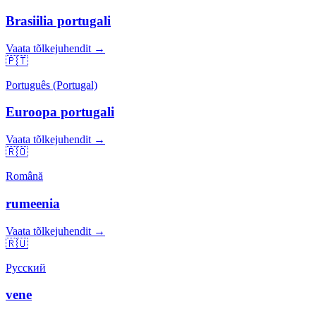
Brasiilia portugali
Vaata tõlkejuhendit →
🇵🇹
Português (Portugal)
Euroopa portugali
Vaata tõlkejuhendit →
🇷🇴
Română
rumeenia
Vaata tõlkejuhendit →
🇷🇺
Русский
vene