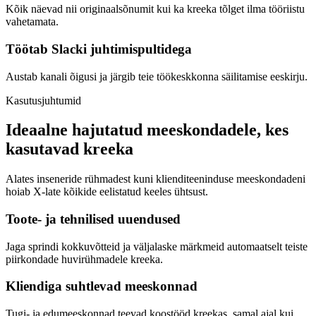
Kõik näevad nii originaalsõnumit kui ka kreeka tõlget ilma tööriistu
vahetamata.
Töötab Slacki juhtimispultidega
Austab kanali õigusi ja järgib teie töökeskkonna säilitamise eeskirju.
Kasutusjuhtumid
Ideaalne hajutatud meeskondadele, kes
kasutavad kreeka
Alates inseneride rühmadest kuni klienditeeninduse meeskondadeni
hoiab X-late kõikide eelistatud keeles ühtsust.
Toote- ja tehnilised uuendused
Jaga sprindi kokkuvõtteid ja väljalaske märkmeid automaatselt teiste
piirkondade huvirühmadele kreeka.
Kliendiga suhtlevad meeskonnad
Tugi- ja edumeeskonnad teevad koostööd kreekas, samal ajal kui