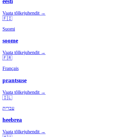
eesti
Vaata tõlkejuhendit →
🇫🇮
Suomi
soome
Vaata tõlkejuhendit →
🇫🇷
Français
prantsuse
Vaata tõlkejuhendit →
🇮🇱
עברית
heebrea
Vaata tõlkejuhendit →