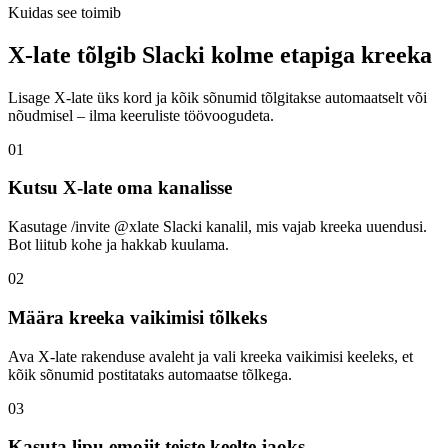
Kuidas see toimib
X-late tõlgib Slacki kolme etapiga kreeka
Lisage X-late üks kord ja kõik sõnumid tõlgitakse automaatselt või
nõudmisel – ilma keeruliste töövoogudeta.
01
Kutsu X-late oma kanalisse
Kasutage /invite @xlate Slacki kanalil, mis vajab kreeka uuendusi.
Bot liitub kohe ja hakkab kuulama.
02
Määra kreeka vaikimisi tõlkeks
Ava X-late rakenduse avaleht ja vali kreeka vaikimisi keeleks, et
kõik sõnumid postitataks automaatse tõlkega.
03
Kasuta lipu emojit teiste keelte jaoks