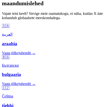
maandumislehed
Vajate teist keelt? Sirvige meie raamatukogu, et näha, kuidas X-late
kohandub globaalsete meeskondadega.
🇸🇦
العربية
araabia
Vaata tõlkejuhendit →
🇧🇬
Български
bulgaaria
Vaata tõlkejuhendit →
🇨🇿
Čeština
tšehhi