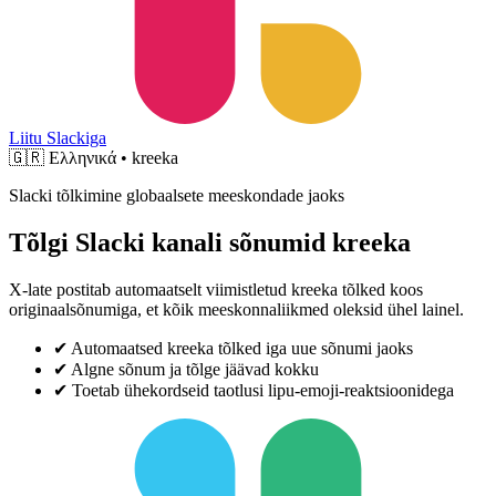
Liitu Slackiga
🇬🇷
Ελληνικά • kreeka
Slacki tõlkimine globaalsete meeskondade jaoks
Tõlgi Slacki kanali sõnumid kreeka
X-late postitab automaatselt viimistletud kreeka tõlked koos
originaalsõnumiga, et kõik meeskonnaliikmed oleksid ühel lainel.
✔
Automaatsed kreeka tõlked iga uue sõnumi jaoks
✔
Algne sõnum ja tõlge jäävad kokku
✔
Toetab ühekordseid taotlusi lipu-emoji-reaktsioonidega