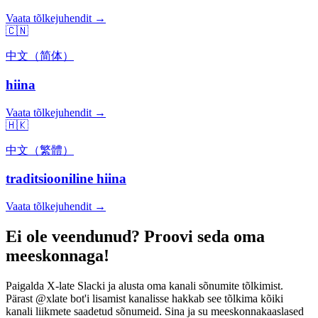
Vaata tõlkejuhendit →
🇨🇳
中文（简体）
hiina
Vaata tõlkejuhendit →
🇭🇰
中文（繁體）
traditsiooniline hiina
Vaata tõlkejuhendit →
Ei ole veendunud? Proovi seda oma
meeskonnaga!
Paigalda X-late Slacki ja alusta oma kanali sõnumite tõlkimist.
Pärast @xlate bot'i lisamist kanalisse hakkab see tõlkima kõiki
kanali liikmete saadetud sõnumeid. Sina ja su meeskonnakaaslased