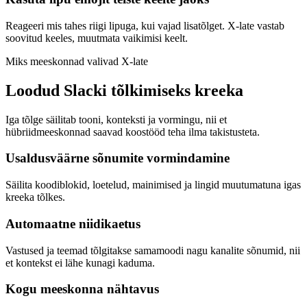
Reageeri mis tahes riigi lipuga, kui vajad lisatõlget. X-late vastab
soovitud keeles, muutmata vaikimisi keelt.
Miks meeskonnad valivad X-late
Loodud Slacki tõlkimiseks kreeka
Iga tõlge säilitab tooni, konteksti ja vormingu, nii et
hübriidmeeskonnad saavad koostööd teha ilma takistusteta.
Usaldusväärne sõnumite vormindamine
Säilita koodiblokid, loetelud, mainimised ja lingid muutumatuna igas
kreeka tõlkes.
Automaatne niidikaetus
Vastused ja teemad tõlgitakse samamoodi nagu kanalite sõnumid, nii
et kontekst ei lähe kunagi kaduma.
Kogu meeskonna nähtavus