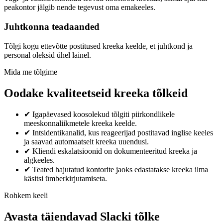
peakontor jälgib nende tegevust oma emakeeles.
Juhtkonna teadaanded
Tõlgi kogu ettevõtte postitused kreeka keelde, et juhtkond ja
personal oleksid ühel lainel.
Mida me tõlgime
Oodake kvaliteetseid kreeka tõlkeid
✔
Igapäevased koosolekud tõlgiti piirkondlikele
meeskonnaliikmetele kreeka keelde.
✔
Intsidentikanalid, kus reageerijad postitavad inglise keeles
ja saavad automaatselt kreeka uuendusi.
✔
Kliendi eskalatsioonid on dokumenteeritud kreeka ja
algkeeles.
✔
Teated hajutatud kontorite jaoks edastatakse kreeka ilma
käsitsi ümberkirjutamiseta.
Rohkem keeli
Avasta täiendavad Slacki tõlke