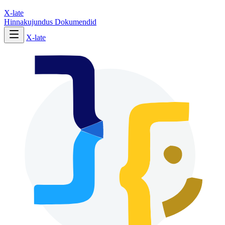
X-late
Hinnakujundus
Dokumendid
X-late