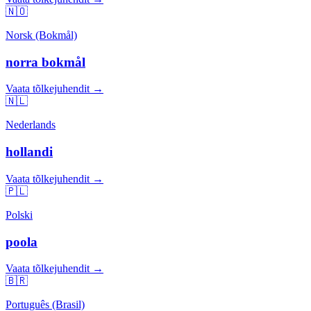
🇳🇴
Norsk (Bokmål)
norra bokmål
Vaata tõlkejuhendit →
🇳🇱
Nederlands
hollandi
Vaata tõlkejuhendit →
🇵🇱
Polski
poola
Vaata tõlkejuhendit →
🇧🇷
Português (Brasil)