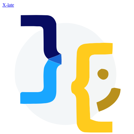
X-late