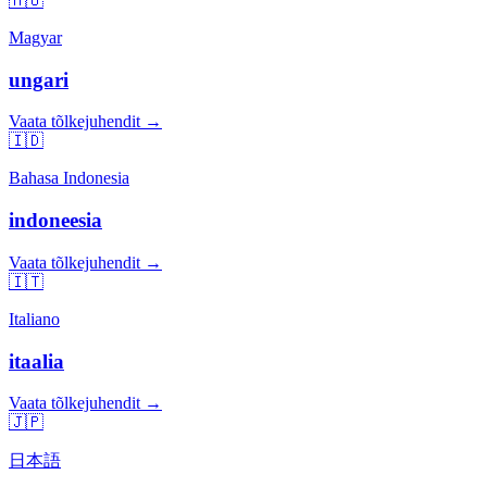
🇭🇺
Magyar
ungari
Vaata tõlkejuhendit →
🇮🇩
Bahasa Indonesia
indoneesia
Vaata tõlkejuhendit →
🇮🇹
Italiano
itaalia
Vaata tõlkejuhendit →
🇯🇵
日本語