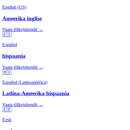
English (US)
Ameerika inglise
Vaata tõlkejuhendit →
🇪🇸
Español
hispaania
Vaata tõlkejuhendit →
🇲🇽
Español (Latinoamérica)
Ladina-Ameerika hispaania
Vaata tõlkejuhendit →
🇪🇪
Eesti