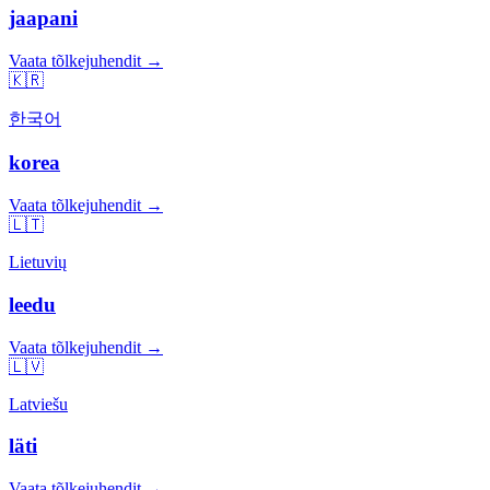
jaapani
Vaata tõlkejuhendit →
🇰🇷
한국어
korea
Vaata tõlkejuhendit →
🇱🇹
Lietuvių
leedu
Vaata tõlkejuhendit →
🇱🇻
Latviešu
läti
Vaata tõlkejuhendit →