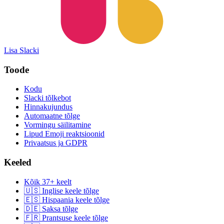
Lisa Slacki
Toode
Kodu
Slacki tõlkebot
Hinnakujundus
Automaatne tõlge
Vormingu säilitamine
Lipud Emoji reaktsioonid
Privaatsus ja GDPR
Keeled
Kõik 37+ keelt
🇺🇸 Inglise keele tõlge
🇪🇸 Hispaania keele tõlge
🇩🇪 Saksa tõlge
🇫🇷 Prantsuse keele tõlge