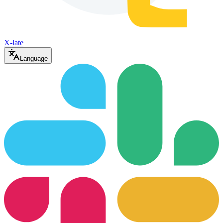
X-late
Language