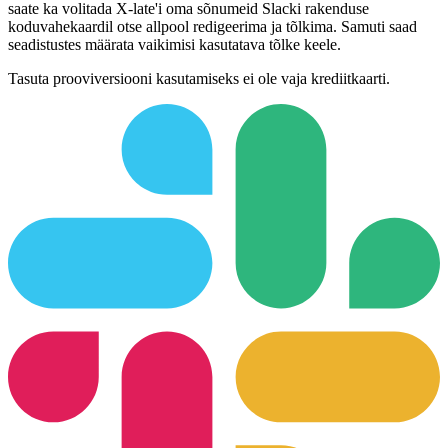
saate ka volitada X-late'i oma sõnumeid Slacki rakenduse
koduvahekaardil otse allpool redigeerima ja tõlkima. Samuti saad
seadistustes määrata vaikimisi kasutatava tõlke keele.
Tasuta prooviversiooni kasutamiseks ei ole vaja krediitkaarti.