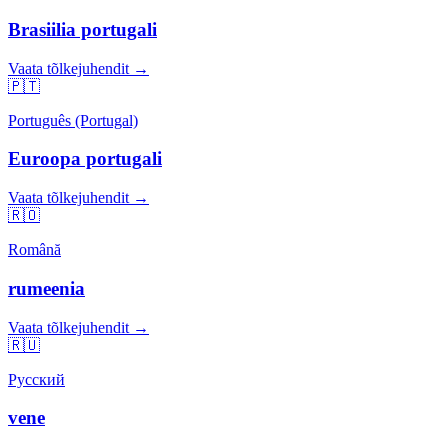
Brasiilia portugali
Vaata tõlkejuhendit →
🇵🇹
Português (Portugal)
Euroopa portugali
Vaata tõlkejuhendit →
🇷🇴
Română
rumeenia
Vaata tõlkejuhendit →
🇷🇺
Русский
vene