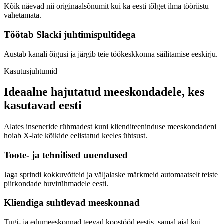
Kõik näevad nii originaalsõnumit kui ka eesti tõlget ilma tööriistu
vahetamata.
Töötab Slacki juhtimispultidega
Austab kanali õigusi ja järgib teie töökeskkonna säilitamise eeskirju.
Kasutusjuhtumid
Ideaalne hajutatud meeskondadele, kes
kasutavad eesti
Alates inseneride rühmadest kuni klienditeeninduse meeskondadeni
hoiab X-late kõikide eelistatud keeles ühtsust.
Toote- ja tehnilised uuendused
Jaga sprindi kokkuvõtteid ja väljalaske märkmeid automaatselt teiste
piirkondade huvirühmadele eesti.
Kliendiga suhtlevad meeskonnad
Tugi- ja edumeeskonnad teevad koostööd eestis, samal ajal kui