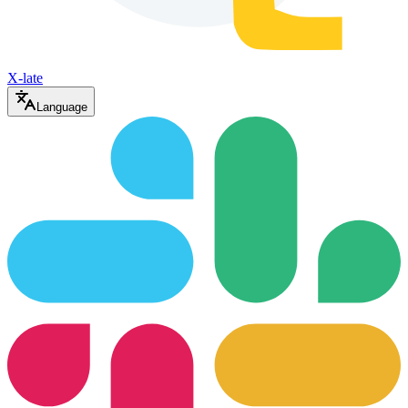
X-late
Language