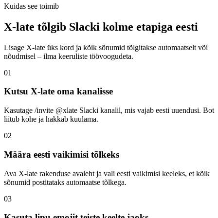
Kuidas see toimib
X-late tõlgib Slacki kolme etapiga eesti
Lisage X-late üks kord ja kõik sõnumid tõlgitakse automaatselt või
nõudmisel – ilma keeruliste töövoogudeta.
01
Kutsu X-late oma kanalisse
Kasutage /invite @xlate Slacki kanalil, mis vajab eesti uuendusi. Bot
liitub kohe ja hakkab kuulama.
02
Määra eesti vaikimisi tõlkeks
Ava X-late rakenduse avaleht ja vali eesti vaikimisi keeleks, et kõik
sõnumid postitataks automaatse tõlkega.
03
Kasuta lipu emojit teiste keelte jaoks