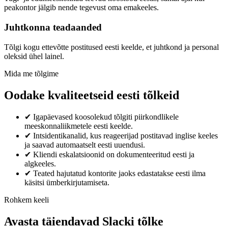
peakontor jälgib nende tegevust oma emakeeles.
Juhtkonna teadaanded
Tõlgi kogu ettevõtte postitused eesti keelde, et juhtkond ja personal
oleksid ühel lainel.
Mida me tõlgime
Oodake kvaliteetseid eesti tõlkeid
✔
Igapäevased koosolekud tõlgiti piirkondlikele
meeskonnaliikmetele eesti keelde.
✔
Intsidentikanalid, kus reageerijad postitavad inglise keeles
ja saavad automaatselt eesti uuendusi.
✔
Kliendi eskalatsioonid on dokumenteeritud eesti ja
algkeeles.
✔
Teated hajutatud kontorite jaoks edastatakse eesti ilma
käsitsi ümberkirjutamiseta.
Rohkem keeli
Avasta täiendavad Slacki tõlke