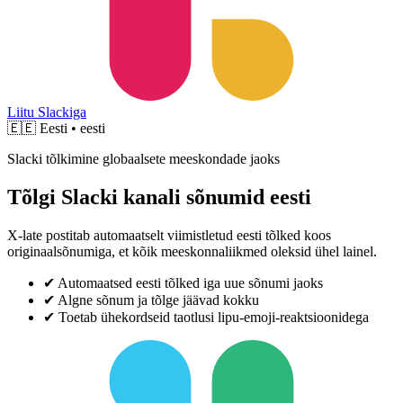
Liitu Slackiga
🇪🇪
Eesti • eesti
Slacki tõlkimine globaalsete meeskondade jaoks
Tõlgi Slacki kanali sõnumid eesti
X-late postitab automaatselt viimistletud eesti tõlked koos
originaalsõnumiga, et kõik meeskonnaliikmed oleksid ühel lainel.
✔
Automaatsed eesti tõlked iga uue sõnumi jaoks
✔
Algne sõnum ja tõlge jäävad kokku
✔
Toetab ühekordseid taotlusi lipu-emoji-reaktsioonidega