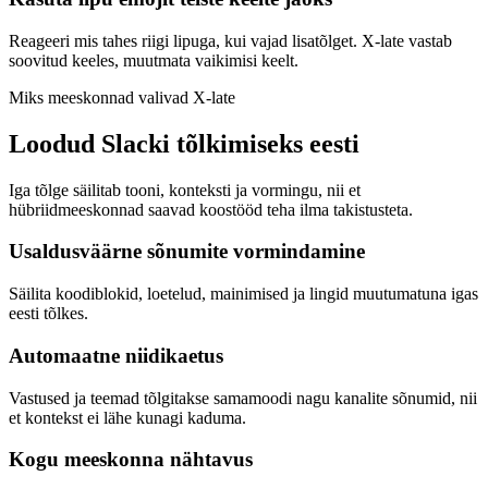
Reageeri mis tahes riigi lipuga, kui vajad lisatõlget. X-late vastab
soovitud keeles, muutmata vaikimisi keelt.
Miks meeskonnad valivad X-late
Loodud Slacki tõlkimiseks eesti
Iga tõlge säilitab tooni, konteksti ja vormingu, nii et
hübriidmeeskonnad saavad koostööd teha ilma takistusteta.
Usaldusväärne sõnumite vormindamine
Säilita koodiblokid, loetelud, mainimised ja lingid muutumatuna igas
eesti tõlkes.
Automaatne niidikaetus
Vastused ja teemad tõlgitakse samamoodi nagu kanalite sõnumid, nii
et kontekst ei lähe kunagi kaduma.
Kogu meeskonna nähtavus