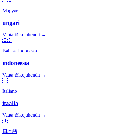
🇭🇺
Magyar
ungari
Vaata tõlkejuhendit →
🇮🇩
Bahasa Indonesia
indoneesia
Vaata tõlkejuhendit →
🇮🇹
Italiano
itaalia
Vaata tõlkejuhendit →
🇯🇵
日本語