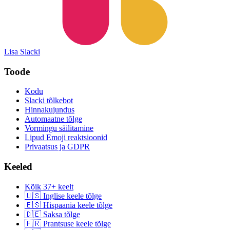
Lisa Slacki
Toode
Kodu
Slacki tõlkebot
Hinnakujundus
Automaatne tõlge
Vormingu säilitamine
Lipud Emoji reaktsioonid
Privaatsus ja GDPR
Keeled
Kõik 37+ keelt
🇺🇸 Inglise keele tõlge
🇪🇸 Hispaania keele tõlge
🇩🇪 Saksa tõlge
🇫🇷 Prantsuse keele tõlge