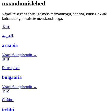
maandumislehed
Vajate teist keelt? Sirvige meie raamatukogu, et näha, kuidas X-late
kohandub globaalsete meeskondadega.
🇸🇦
العربية
araabia
Vaata tõlkejuhendit →
🇧🇬
Български
bulgaaria
Vaata tõlkejuhendit →
🇨🇿
Čeština
tšehhi