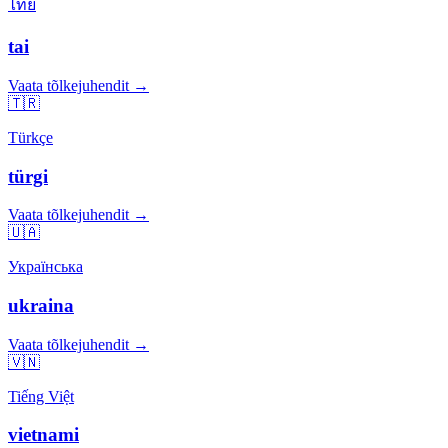
ไทย
tai
Vaata tõlkejuhendit →
🇹🇷
Türkçe
türgi
Vaata tõlkejuhendit →
🇺🇦
Українська
ukraina
Vaata tõlkejuhendit →
🇻🇳
Tiếng Việt
vietnami