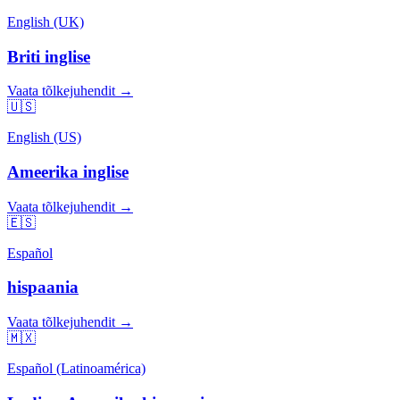
English (UK)
Briti inglise
Vaata tõlkejuhendit →
🇺🇸
English (US)
Ameerika inglise
Vaata tõlkejuhendit →
🇪🇸
Español
hispaania
Vaata tõlkejuhendit →
🇲🇽
Español (Latinoamérica)