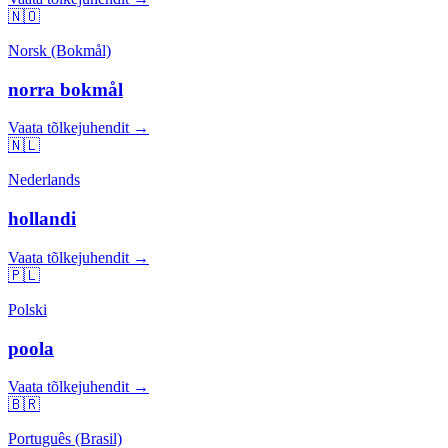
🇳🇴
Norsk (Bokmål)
norra bokmål
Vaata tõlkejuhendit →
🇳🇱
Nederlands
hollandi
Vaata tõlkejuhendit →
🇵🇱
Polski
poola
Vaata tõlkejuhendit →
🇧🇷
Português (Brasil)