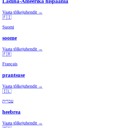
Ladina-Ameerika hispaania
Vaata tõlkejuhendit →
🇫🇮
Suomi
soome
Vaata tõlkejuhendit →
🇫🇷
Français
prantsuse
Vaata tõlkejuhendit →
🇮🇱
עברית
heebrea
Vaata tõlkejuhendit →