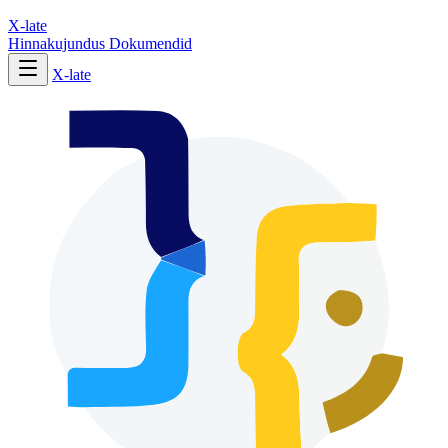
X-late
Hinnakujundus
Dokumendid
X-late