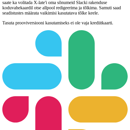
saate ka volitada X-late'i oma sõnumeid Slacki rakenduse
koduvahekaardil otse allpool redigeerima ja tõlkima. Samuti saad
seadistustes määrata vaikimisi kasutatava tõlke keele.
Tasuta prooviversiooni kasutamiseks ei ole vaja krediitkaarti.