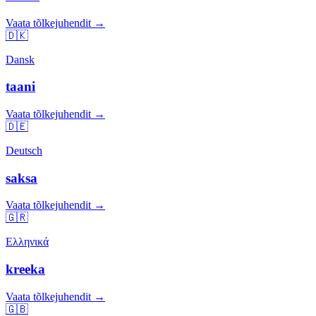
Vaata tõlkejuhendit →
🇩🇰
Dansk
taani
Vaata tõlkejuhendit →
🇩🇪
Deutsch
saksa
Vaata tõlkejuhendit →
🇬🇷
Ελληνικά
kreeka
Vaata tõlkejuhendit →
🇬🇧