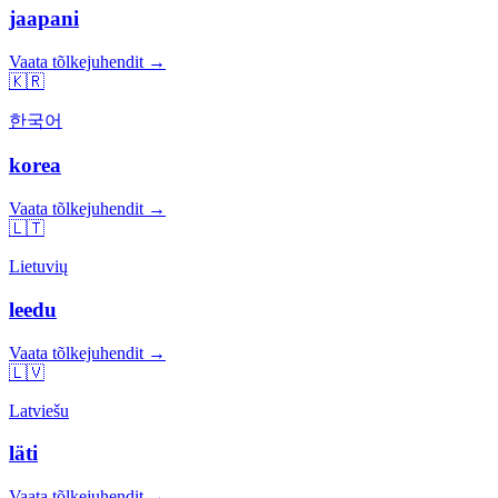
jaapani
Vaata tõlkejuhendit →
🇰🇷
한국어
korea
Vaata tõlkejuhendit →
🇱🇹
Lietuvių
leedu
Vaata tõlkejuhendit →
🇱🇻
Latviešu
läti
Vaata tõlkejuhendit →