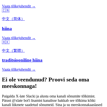
Vaata tõlkejuhendit →
🇨🇳
中文（简体）
hiina
Vaata tõlkejuhendit →
🇭🇰
中文（繁體）
traditsiooniline hiina
Vaata tõlkejuhendit →
Ei ole veendunud? Proovi seda oma
meeskonnaga!
Paigalda X-late Slacki ja alusta oma kanali sõnumite tõlkimist.
Pärast @xlate bot'i lisamist kanalisse hakkab see tõlkima kõiki
kanali liikmete saadetud sõnumeid. Sina ja su meeskonnakaaslased