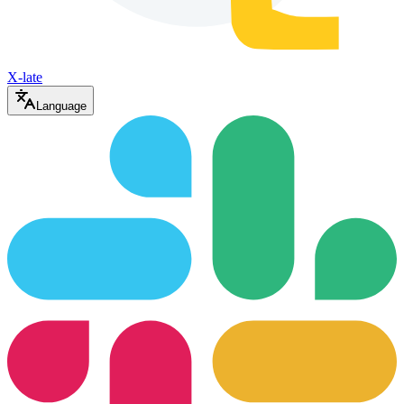
X-late
Language