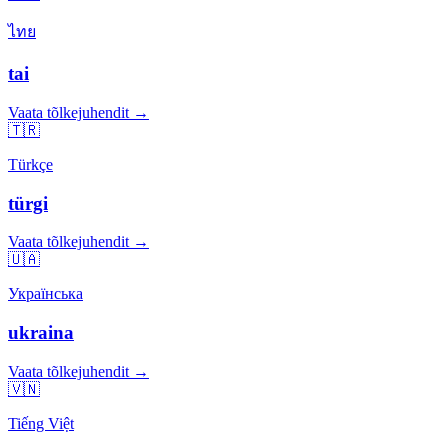
ไทย
tai
Vaata tõlkejuhendit →
🇹🇷
Türkçe
türgi
Vaata tõlkejuhendit →
🇺🇦
Українська
ukraina
Vaata tõlkejuhendit →
🇻🇳
Tiếng Việt