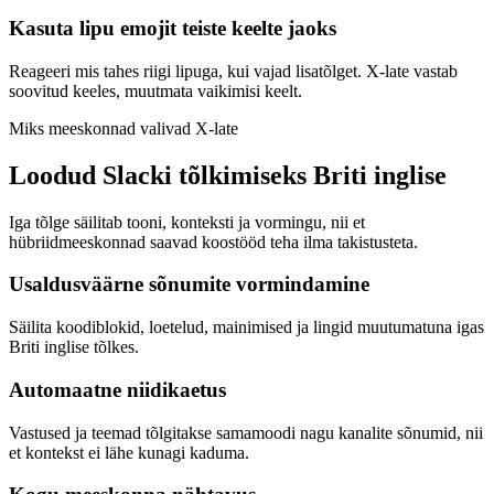
Kasuta lipu emojit teiste keelte jaoks
Reageeri mis tahes riigi lipuga, kui vajad lisatõlget. X-late vastab
soovitud keeles, muutmata vaikimisi keelt.
Miks meeskonnad valivad X-late
Loodud Slacki tõlkimiseks Briti inglise
Iga tõlge säilitab tooni, konteksti ja vormingu, nii et
hübriidmeeskonnad saavad koostööd teha ilma takistusteta.
Usaldusväärne sõnumite vormindamine
Säilita koodiblokid, loetelud, mainimised ja lingid muutumatuna igas
Briti inglise tõlkes.
Automaatne niidikaetus
Vastused ja teemad tõlgitakse samamoodi nagu kanalite sõnumid, nii
et kontekst ei lähe kunagi kaduma.