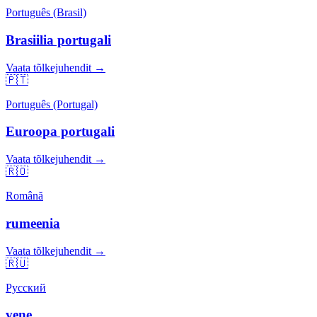
Português (Brasil)
Brasiilia portugali
Vaata tõlkejuhendit →
🇵🇹
Português (Portugal)
Euroopa portugali
Vaata tõlkejuhendit →
🇷🇴
Română
rumeenia
Vaata tõlkejuhendit →
🇷🇺
Русский
vene