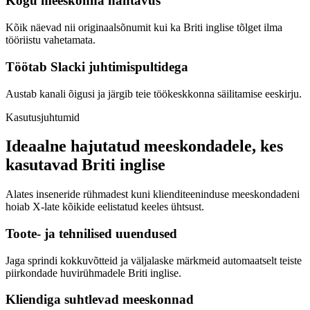
Kogu meeskonna nähtavus
Kõik näevad nii originaalsõnumit kui ka Briti inglise tõlget ilma
tööriistu vahetamata.
Töötab Slacki juhtimispultidega
Austab kanali õigusi ja järgib teie töökeskkonna säilitamise eeskirju.
Kasutusjuhtumid
Ideaalne hajutatud meeskondadele, kes
kasutavad Briti inglise
Alates inseneride rühmadest kuni klienditeeninduse meeskondadeni
hoiab X-late kõikide eelistatud keeles ühtsust.
Toote- ja tehnilised uuendused
Jaga sprindi kokkuvõtteid ja väljalaske märkmeid automaatselt teiste
piirkondade huvirühmadele Briti inglise.
Kliendiga suhtlevad meeskonnad