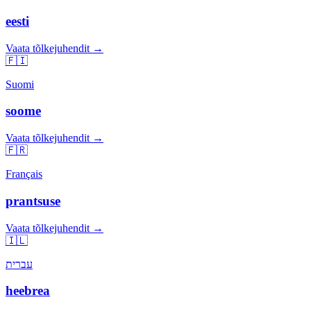
eesti
Vaata tõlkejuhendit →
🇫🇮
Suomi
soome
Vaata tõlkejuhendit →
🇫🇷
Français
prantsuse
Vaata tõlkejuhendit →
🇮🇱
עברית
heebrea