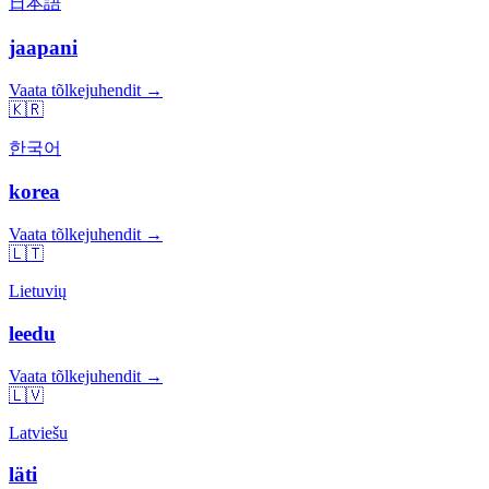
日本語
jaapani
Vaata tõlkejuhendit →
🇰🇷
한국어
korea
Vaata tõlkejuhendit →
🇱🇹
Lietuvių
leedu
Vaata tõlkejuhendit →
🇱🇻
Latviešu
läti