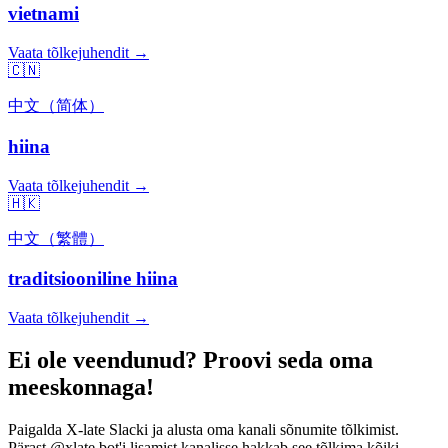
vietnami
Vaata tõlkejuhendit →
🇨🇳
中文（简体）
hiina
Vaata tõlkejuhendit →
🇭🇰
中文（繁體）
traditsiooniline hiina
Vaata tõlkejuhendit →
Ei ole veendunud? Proovi seda oma
meeskonnaga!
Paigalda X-late Slacki ja alusta oma kanali sõnumite tõlkimist.
Pärast @xlate bot'i lisamist kanalisse hakkab see tõlkima kõiki