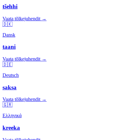
tšehhi
Vaata tõlkejuhendit →
🇩🇰
Dansk
taani
Vaata tõlkejuhendit →
🇩🇪
Deutsch
saksa
Vaata tõlkejuhendit →
🇬🇷
Ελληνικά
kreeka
Vaata tõlkejuhendit →