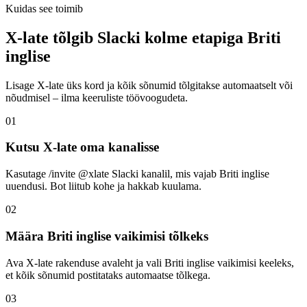
Kuidas see toimib
X-late tõlgib Slacki kolme etapiga Briti
inglise
Lisage X-late üks kord ja kõik sõnumid tõlgitakse automaatselt või
nõudmisel – ilma keeruliste töövoogudeta.
01
Kutsu X-late oma kanalisse
Kasutage /invite @xlate Slacki kanalil, mis vajab Briti inglise
uuendusi. Bot liitub kohe ja hakkab kuulama.
02
Määra Briti inglise vaikimisi tõlkeks
Ava X-late rakenduse avaleht ja vali Briti inglise vaikimisi keeleks,
et kõik sõnumid postitataks automaatse tõlkega.
03