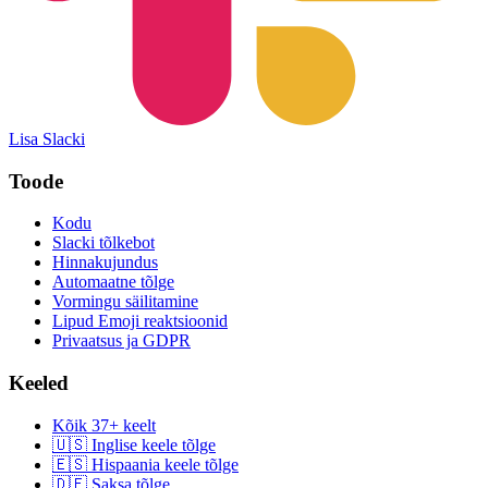
Lisa Slacki
Toode
Kodu
Slacki tõlkebot
Hinnakujundus
Automaatne tõlge
Vormingu säilitamine
Lipud Emoji reaktsioonid
Privaatsus ja GDPR
Keeled
Kõik 37+ keelt
🇺🇸 Inglise keele tõlge
🇪🇸 Hispaania keele tõlge
🇩🇪 Saksa tõlge