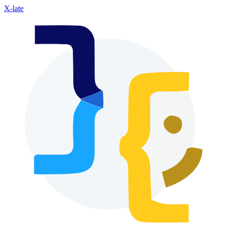
X-late