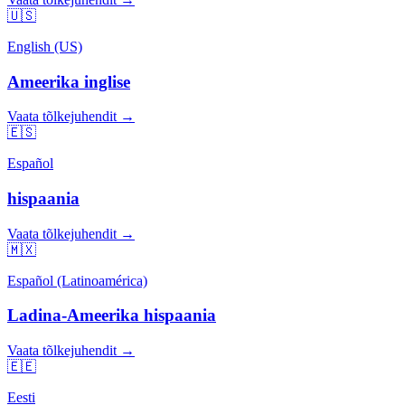
🇺🇸
English (US)
Ameerika inglise
Vaata tõlkejuhendit →
🇪🇸
Español
hispaania
Vaata tõlkejuhendit →
🇲🇽
Español (Latinoamérica)
Ladina-Ameerika hispaania
Vaata tõlkejuhendit →
🇪🇪
Eesti