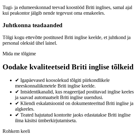
Tugi- ja edumeeskonnad teevad koostööd Briti inglises, samal ajal
kui peakontor jälgib nende tegevust oma emakeeles.
Juhtkonna teadaanded
Tõlgi kogu ettevõtte postitused Briti inglise keelde, et juhtkond ja
personal oleksid ühel lainel.
Mida me tõlgime
Oodake kvaliteetseid Briti inglise tõlkeid
✔
Igapäevased koosolekud tõlgiti piirkondlikele
meeskonnaliikmetele Briti inglise keelde.
✔
Intsidentikanalid, kus reageerijad postitavad inglise keeles
ja saavad automaatselt Briti inglise uuendusi.
✔
Kliendi eskalatsioonid on dokumenteeritud Briti inglise ja
algkeeles.
✔
Teated hajutatud kontorite jaoks edastatakse Briti inglise
ilma käsitsi ümberkirjutamiseta.
Rohkem keeli