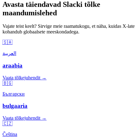
Avasta täiendavad Slacki tõlke
maandumislehed
Vajate teist keelt? Sirvige meie raamatukogu, et näha, kuidas X-late
kohandub globaalsete meeskondadega.
🇸🇦
العربية
araabia
Vaata tõlkejuhendit →
🇧🇬
Български
bulgaaria
Vaata tõlkejuhendit →
🇨🇿
Čeština