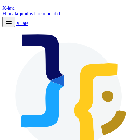
X-late
Hinnakujundus
Dokumendid
X-late