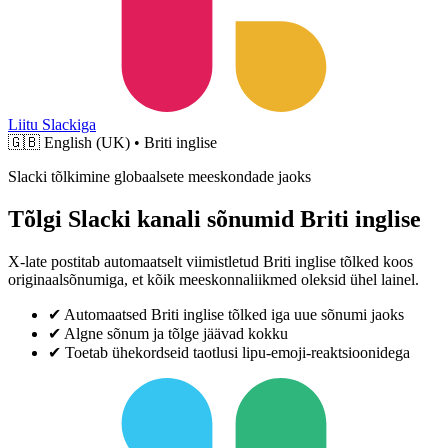
Liitu Slackiga
🇬🇧
English (UK) • Briti inglise
Slacki tõlkimine globaalsete meeskondade jaoks
Tõlgi Slacki kanali sõnumid Briti inglise
X-late postitab automaatselt viimistletud Briti inglise tõlked koos
originaalsõnumiga, et kõik meeskonnaliikmed oleksid ühel lainel.
✔
Automaatsed Briti inglise tõlked iga uue sõnumi jaoks
✔
Algne sõnum ja tõlge jäävad kokku
✔
Toetab ühekordseid taotlusi lipu-emoji-reaktsioonidega