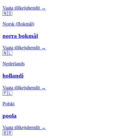
Vaata tõlkejuhendit →
🇳🇴
Norsk (Bokmål)
norra bokmål
Vaata tõlkejuhendit →
🇳🇱
Nederlands
hollandi
Vaata tõlkejuhendit →
🇵🇱
Polski
poola
Vaata tõlkejuhendit →
🇧🇷