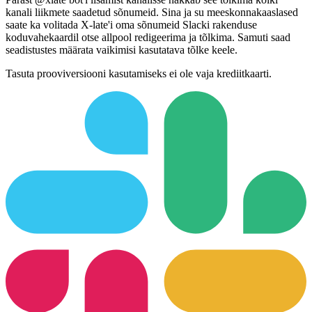
kanali liikmete saadetud sõnumeid. Sina ja su meeskonnakaaslased
saate ka volitada X-late'i oma sõnumeid Slacki rakenduse
koduvahekaardil otse allpool redigeerima ja tõlkima. Samuti saad
seadistustes määrata vaikimisi kasutatava tõlke keele.
Tasuta prooviversiooni kasutamiseks ei ole vaja krediitkaarti.