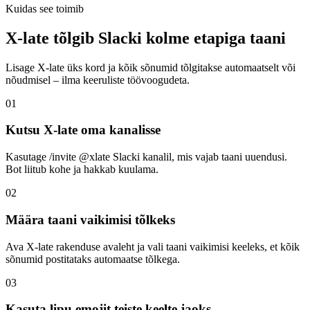
Kuidas see toimib
X-late tõlgib Slacki kolme etapiga taani
Lisage X-late üks kord ja kõik sõnumid tõlgitakse automaatselt või
nõudmisel – ilma keeruliste töövoogudeta.
01
Kutsu X-late oma kanalisse
Kasutage /invite @xlate Slacki kanalil, mis vajab taani uuendusi.
Bot liitub kohe ja hakkab kuulama.
02
Määra taani vaikimisi tõlkeks
Ava X-late rakenduse avaleht ja vali taani vaikimisi keeleks, et kõik
sõnumid postitataks automaatse tõlkega.
03
Kasuta lipu emojit teiste keelte jaoks