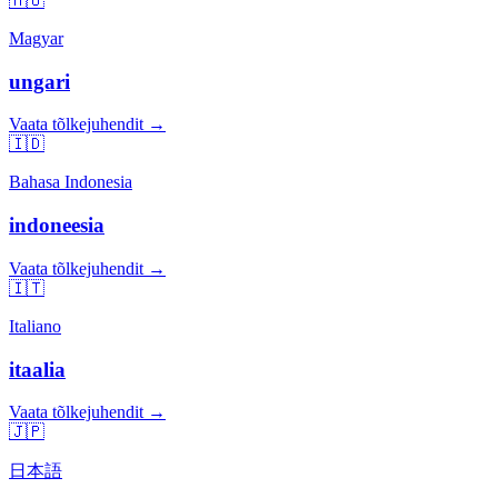
🇭🇺
Magyar
ungari
Vaata tõlkejuhendit →
🇮🇩
Bahasa Indonesia
indoneesia
Vaata tõlkejuhendit →
🇮🇹
Italiano
itaalia
Vaata tõlkejuhendit →
🇯🇵
日本語