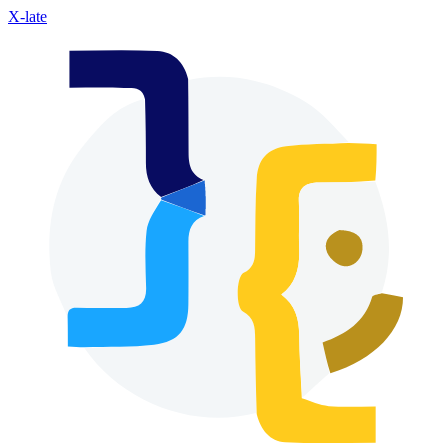
X-late