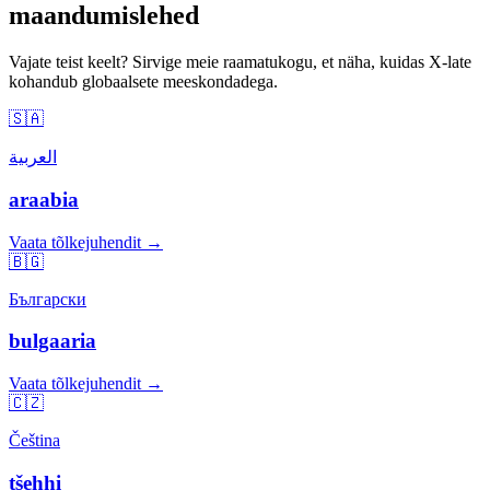
maandumislehed
Vajate teist keelt? Sirvige meie raamatukogu, et näha, kuidas X-late
kohandub globaalsete meeskondadega.
🇸🇦
العربية
araabia
Vaata tõlkejuhendit →
🇧🇬
Български
bulgaaria
Vaata tõlkejuhendit →
🇨🇿
Čeština
tšehhi