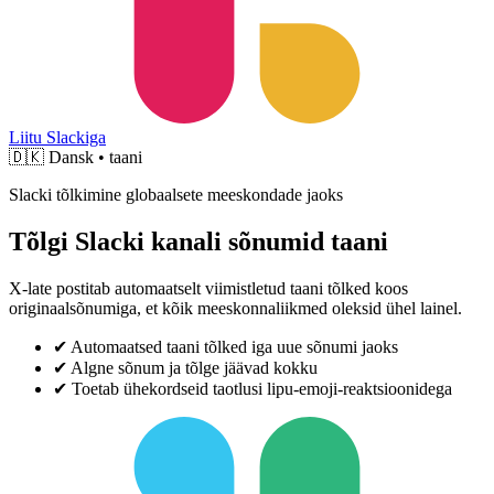
Liitu Slackiga
🇩🇰
Dansk • taani
Slacki tõlkimine globaalsete meeskondade jaoks
Tõlgi Slacki kanali sõnumid taani
X-late postitab automaatselt viimistletud taani tõlked koos
originaalsõnumiga, et kõik meeskonnaliikmed oleksid ühel lainel.
✔
Automaatsed taani tõlked iga uue sõnumi jaoks
✔
Algne sõnum ja tõlge jäävad kokku
✔
Toetab ühekordseid taotlusi lipu-emoji-reaktsioonidega