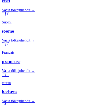
eesti
Vaata tõlkejuhendit →
🇫🇮
Suomi
soome
Vaata tõlkejuhendit →
🇫🇷
Français
prantsuse
Vaata tõlkejuhendit →
🇮🇱
עברית
heebrea
Vaata tõlkejuhendit →