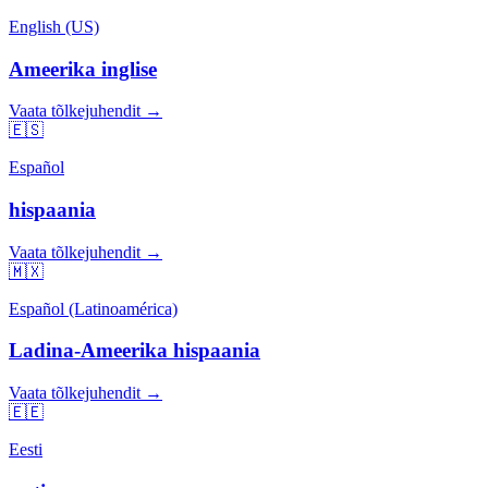
English (US)
Ameerika inglise
Vaata tõlkejuhendit →
🇪🇸
Español
hispaania
Vaata tõlkejuhendit →
🇲🇽
Español (Latinoamérica)
Ladina-Ameerika hispaania
Vaata tõlkejuhendit →
🇪🇪
Eesti