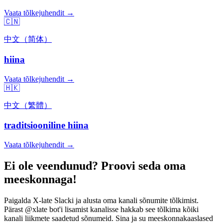
Vaata tõlkejuhendit →
🇨🇳
中文（简体）
hiina
Vaata tõlkejuhendit →
🇭🇰
中文（繁體）
traditsiooniline hiina
Vaata tõlkejuhendit →
Ei ole veendunud? Proovi seda oma
meeskonnaga!
Paigalda X-late Slacki ja alusta oma kanali sõnumite tõlkimist.
Pärast @xlate bot'i lisamist kanalisse hakkab see tõlkima kõiki
kanali liikmete saadetud sõnumeid. Sina ja su meeskonnakaaslased