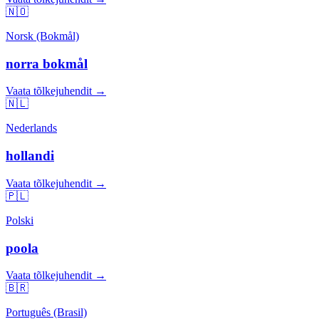
🇳🇴
Norsk (Bokmål)
norra bokmål
Vaata tõlkejuhendit →
🇳🇱
Nederlands
hollandi
Vaata tõlkejuhendit →
🇵🇱
Polski
poola
Vaata tõlkejuhendit →
🇧🇷
Português (Brasil)