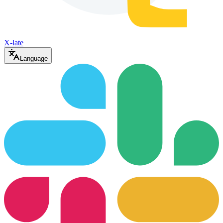
X-late
Language