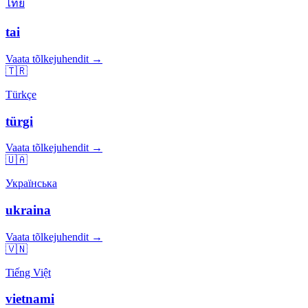
ไทย
tai
Vaata tõlkejuhendit →
🇹🇷
Türkçe
türgi
Vaata tõlkejuhendit →
🇺🇦
Українська
ukraina
Vaata tõlkejuhendit →
🇻🇳
Tiếng Việt
vietnami