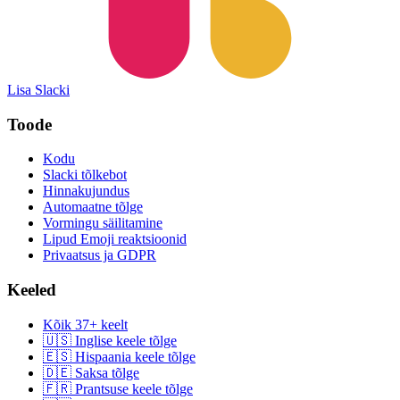
Lisa Slacki
Toode
Kodu
Slacki tõlkebot
Hinnakujundus
Automaatne tõlge
Vormingu säilitamine
Lipud Emoji reaktsioonid
Privaatsus ja GDPR
Keeled
Kõik 37+ keelt
🇺🇸 Inglise keele tõlge
🇪🇸 Hispaania keele tõlge
🇩🇪 Saksa tõlge
🇫🇷 Prantsuse keele tõlge