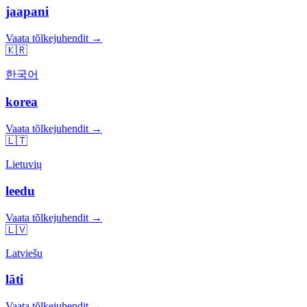
jaapani
Vaata tõlkejuhendit →
🇰🇷
한국어
korea
Vaata tõlkejuhendit →
🇱🇹
Lietuvių
leedu
Vaata tõlkejuhendit →
🇱🇻
Latviešu
läti
Vaata tõlkejuhendit →