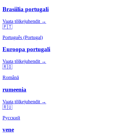
Brasiilia portugali
Vaata tõlkejuhendit →
🇵🇹
Português (Portugal)
Euroopa portugali
Vaata tõlkejuhendit →
🇷🇴
Română
rumeenia
Vaata tõlkejuhendit →
🇷🇺
Русский
vene