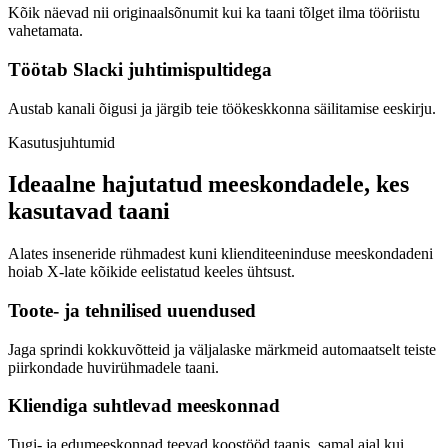
Kõik näevad nii originaalsõnumit kui ka taani tõlget ilma tööriistu
vahetamata.
Töötab Slacki juhtimispultidega
Austab kanali õigusi ja järgib teie töökeskkonna säilitamise eeskirju.
Kasutusjuhtumid
Ideaalne hajutatud meeskondadele, kes
kasutavad taani
Alates inseneride rühmadest kuni klienditeeninduse meeskondadeni
hoiab X-late kõikide eelistatud keeles ühtsust.
Toote- ja tehnilised uuendused
Jaga sprindi kokkuvõtteid ja väljalaske märkmeid automaatselt teiste
piirkondade huvirühmadele taani.
Kliendiga suhtlevad meeskonnad
Tugi- ja edumeeskonnad teevad koostööd taanis, samal ajal kui