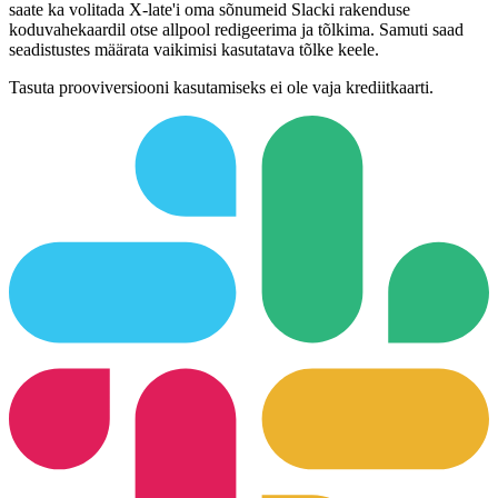
saate ka volitada X-late'i oma sõnumeid Slacki rakenduse
koduvahekaardil otse allpool redigeerima ja tõlkima. Samuti saad
seadistustes määrata vaikimisi kasutatava tõlke keele.
Tasuta prooviversiooni kasutamiseks ei ole vaja krediitkaarti.