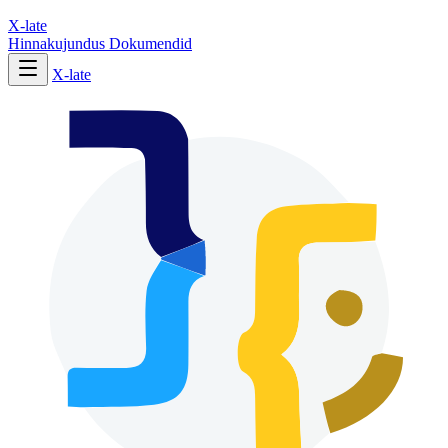
X-late
Hinnakujundus
Dokumendid
X-late