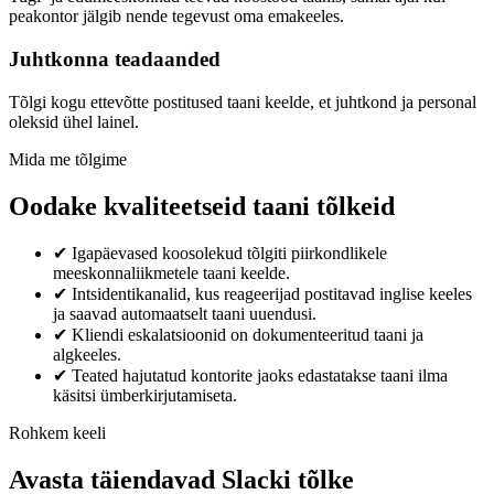
peakontor jälgib nende tegevust oma emakeeles.
Juhtkonna teadaanded
Tõlgi kogu ettevõtte postitused taani keelde, et juhtkond ja personal
oleksid ühel lainel.
Mida me tõlgime
Oodake kvaliteetseid taani tõlkeid
✔
Igapäevased koosolekud tõlgiti piirkondlikele
meeskonnaliikmetele taani keelde.
✔
Intsidentikanalid, kus reageerijad postitavad inglise keeles
ja saavad automaatselt taani uuendusi.
✔
Kliendi eskalatsioonid on dokumenteeritud taani ja
algkeeles.
✔
Teated hajutatud kontorite jaoks edastatakse taani ilma
käsitsi ümberkirjutamiseta.
Rohkem keeli
Avasta täiendavad Slacki tõlke