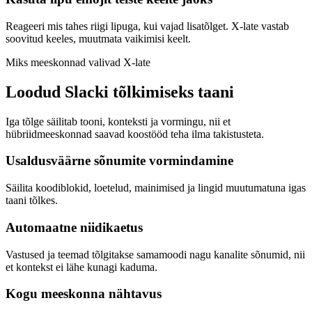
Reageeri mis tahes riigi lipuga, kui vajad lisatõlget. X-late vastab
soovitud keeles, muutmata vaikimisi keelt.
Miks meeskonnad valivad X-late
Loodud Slacki tõlkimiseks taani
Iga tõlge säilitab tooni, konteksti ja vormingu, nii et
hübriidmeeskonnad saavad koostööd teha ilma takistusteta.
Usaldusväärne sõnumite vormindamine
Säilita koodiblokid, loetelud, mainimised ja lingid muutumatuna igas
taani tõlkes.
Automaatne niidikaetus
Vastused ja teemad tõlgitakse samamoodi nagu kanalite sõnumid, nii
et kontekst ei lähe kunagi kaduma.
Kogu meeskonna nähtavus