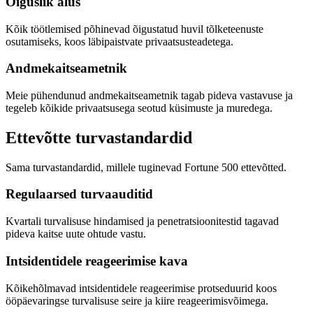
Õiguslik alus
Kõik töötlemised põhinevad õigustatud huvil tõlketeenuste
osutamiseks, koos läbipaistvate privaatsusteadetega.
Andmekaitseametnik
Meie pühendunud andmekaitseametnik tagab pideva vastavuse ja
tegeleb kõikide privaatsusega seotud küsimuste ja muredega.
Ettevõtte turvastandardid
Sama turvastandardid, millele tuginevad Fortune 500 ettevõtted.
Regulaarsed turvaauditid
Kvartali turvalisuse hindamised ja penetratsioonitestid tagavad
pideva kaitse uute ohtude vastu.
Intsidentidele reageerimise kava
Kõikehõlmavad intsidentidele reageerimise protseduurid koos
ööpäevaringse turvalisuse seire ja kiire reageerimisvõimega.