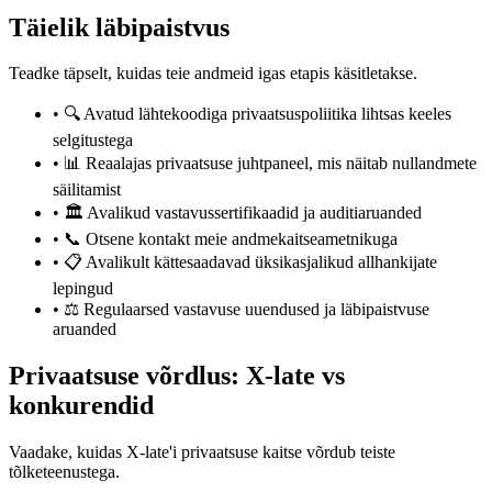
Täielik läbipaistvus
Teadke täpselt, kuidas teie andmeid igas etapis käsitletakse.
•
🔍 Avatud lähtekoodiga privaatsuspoliitika lihtsas keeles
selgitustega
•
📊 Reaalajas privaatsuse juhtpaneel, mis näitab nullandmete
säilitamist
•
🏛️ Avalikud vastavussertifikaadid ja auditiaruanded
•
📞 Otsene kontakt meie andmekaitseametnikuga
•
📋 Avalikult kättesaadavad üksikasjalikud allhankijate
lepingud
•
⚖️ Regulaarsed vastavuse uuendused ja läbipaistvuse
aruanded
Privaatsuse võrdlus: X-late vs
konkurendid
Vaadake, kuidas X-late'i privaatsuse kaitse võrdub teiste
tõlketeenustega.