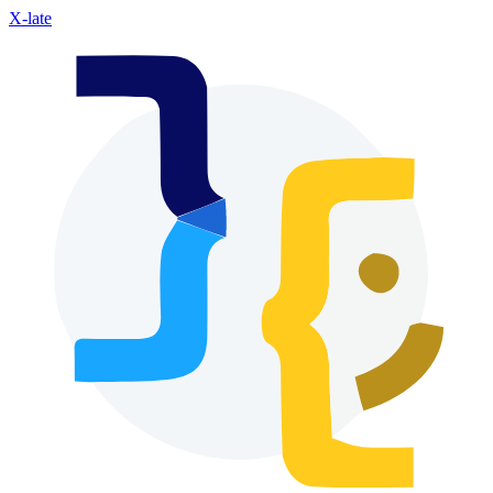
X-late