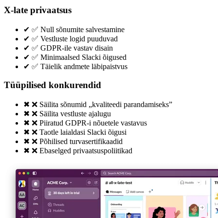
X-late privaatsus
✔
✅ Null sõnumite salvestamine
✔
✅ Vestluste logid puuduvad
✔
✅ GDPR-ile vastav disain
✔
✅ Minimaalsed Slacki õigused
✔
✅ Täielik andmete läbipaistvus
Tüüpilised konkurendid
✖
❌ Säilita sõnumid „kvaliteedi parandamiseks”
✖
❌ Säilita vestluste ajalugu
✖
❌ Piiratud GDPR-i nõuetele vastavus
✖
❌ Taotle laialdasi Slacki õigusi
✖
❌ Põhilised turvasertifikaadid
✖
❌ Ebaselged privaatsuspoliitikad