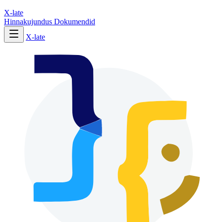
X-late
Hinnakujundus
Dokumendid
X-late