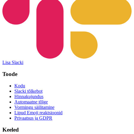
Lisa Slacki
Toode
Kodu
Slacki tõlkebot
Hinnakujundus
Automaatne tõlge
Vormingu säilitamine
Lipud Emoji reaktsioonid
Privaatsus ja GDPR
Keeled