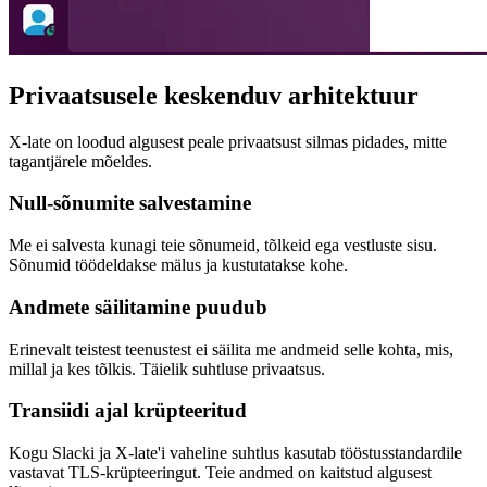
Privaatsusele keskenduv arhitektuur
X-late on loodud algusest peale privaatsust silmas pidades, mitte
tagantjärele mõeldes.
Null-sõnumite salvestamine
Me ei salvesta kunagi teie sõnumeid, tõlkeid ega vestluste sisu.
Sõnumid töödeldakse mälus ja kustutatakse kohe.
Andmete säilitamine puudub
Erinevalt teistest teenustest ei säilita me andmeid selle kohta, mis,
millal ja kes tõlkis. Täielik suhtluse privaatsus.
Transiidi ajal krüpteeritud
Kogu Slacki ja X-late'i vaheline suhtlus kasutab tööstusstandardile
vastavat TLS-krüpteeringut. Teie andmed on kaitstud algusest