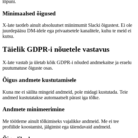
lõpuni.
Minimaalsed õigused
X-late taotleb ainult absoluutset miinimumit Slacki õigustest. Ei ole
juurdepääsu DM-idele ega privaatsetele kanalitele, kuhu te meid ei
kutsu.
Täielik GDPR-i nõuetele vastavus
X-late vastab ja ületab kõik GDPR-i nõuded andmekaitse ja eraelu
puutumatuse õiguste osas.
Õigus andmete kustutamisele
Kuna me ei säilita mingeid andmeid, pole midagi kustutada. Teie
andmed kustutatakse automaatselt pärast iga tõlke.
Andmete minimeerimine
Me töötleme ainult tõlkimiseks vajalikke andmeid. Me ei tee
profiilide koostamist, jälgimist ega täiendavaid andmeid.