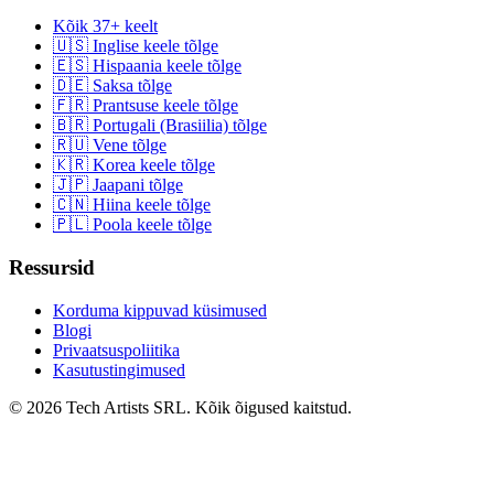
Kõik 37+ keelt
🇺🇸 Inglise keele tõlge
🇪🇸 Hispaania keele tõlge
🇩🇪 Saksa tõlge
🇫🇷 Prantsuse keele tõlge
🇧🇷 Portugali (Brasiilia) tõlge
🇷🇺 Vene tõlge
🇰🇷 Korea keele tõlge
🇯🇵 Jaapani tõlge
🇨🇳 Hiina keele tõlge
🇵🇱 Poola keele tõlge
Ressursid
Korduma kippuvad küsimused
Blogi
Privaatsuspoliitika
Kasutustingimused
© 2026 Tech Artists SRL. Kõik õigused kaitstud.