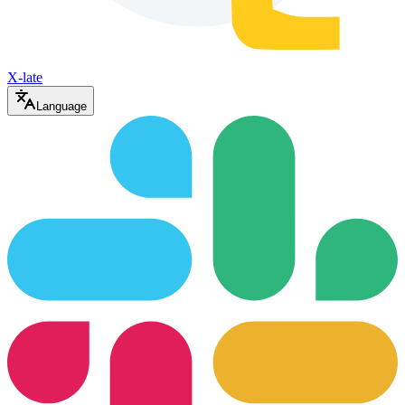
X-late
Language