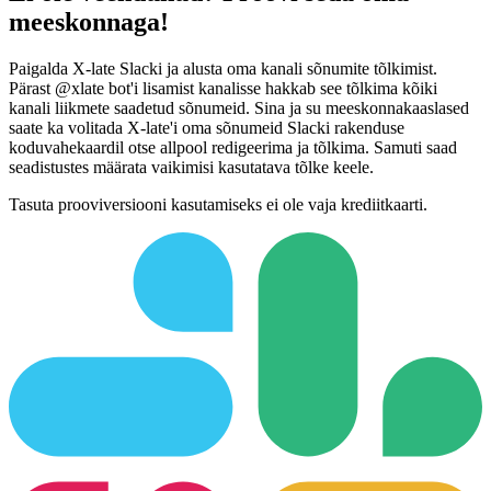
meeskonnaga!
Paigalda X-late Slacki ja alusta oma kanali sõnumite tõlkimist.
Pärast @xlate bot'i lisamist kanalisse hakkab see tõlkima kõiki
kanali liikmete saadetud sõnumeid. Sina ja su meeskonnakaaslased
saate ka volitada X-late'i oma sõnumeid Slacki rakenduse
koduvahekaardil otse allpool redigeerima ja tõlkima. Samuti saad
seadistustes määrata vaikimisi kasutatava tõlke keele.
Tasuta prooviversiooni kasutamiseks ei ole vaja krediitkaarti.