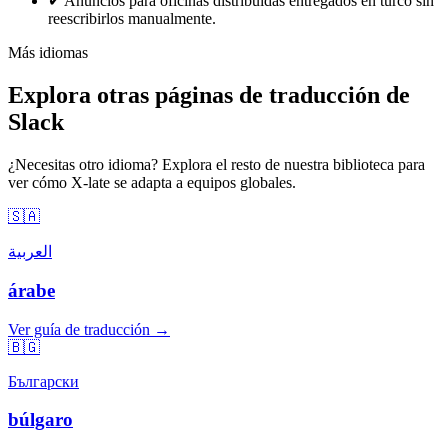
✔
Anuncios para oficinas distribuidas entregados en turco sin
reescribirlos manualmente.
Más idiomas
Explora otras páginas de traducción de
Slack
¿Necesitas otro idioma? Explora el resto de nuestra biblioteca para
ver cómo X-late se adapta a equipos globales.
🇸🇦
العربية
árabe
Ver guía de traducción →
🇧🇬
Български
búlgaro