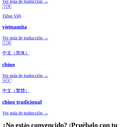
Ver guía de traducción →
🇻🇳
Tiếng Việt
vietnamita
Ver guía de traducción →
🇨🇳
中文（简体）
chino
Ver guía de traducción →
🇭🇰
中文（繁體）
chino tradicional
Ver guía de traducción →
¿No estás convencido? ¡Pruébalo con tu