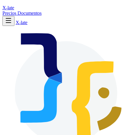
X-late
Precios
Documentos
X-late