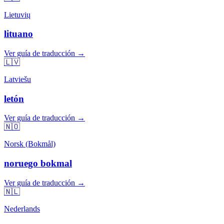
Lietuvių
lituano
Ver guía de traducción →
🇱🇻
Latviešu
letón
Ver guía de traducción →
🇳🇴
Norsk (Bokmål)
noruego bokmal
Ver guía de traducción →
🇳🇱
Nederlands