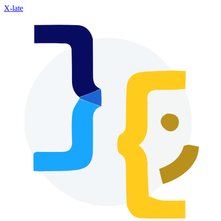
X-late