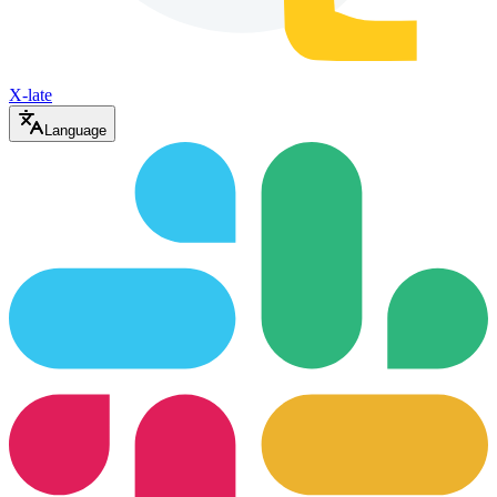
X-late
Language