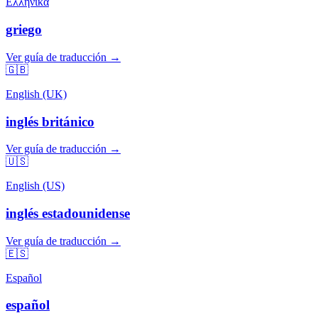
Ελληνικά
griego
Ver guía de traducción →
🇬🇧
English (UK)
inglés británico
Ver guía de traducción →
🇺🇸
English (US)
inglés estadounidense
Ver guía de traducción →
🇪🇸
Español
español