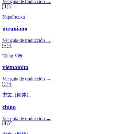
Ver guía de traducción →
🇺🇦
Українська
ucraniano
Ver guía de traducción →
🇻🇳
Tiếng Việt
vietnamita
Ver guía de traducción →
🇨🇳
中文（简体）
chino
Ver guía de traducción →
🇭🇰