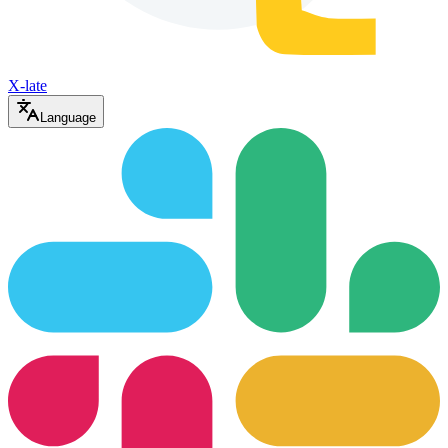
X-late
Language