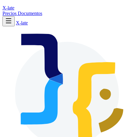
X-late
Precios
Documentos
X-late