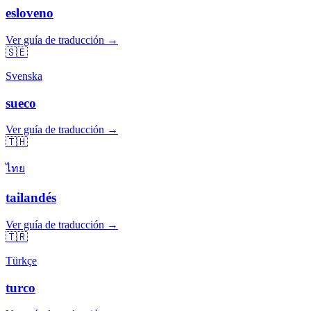
esloveno
Ver guía de traducción →
🇸🇪
Svenska
sueco
Ver guía de traducción →
🇹🇭
ไทย
tailandés
Ver guía de traducción →
🇹🇷
Türkçe
turco