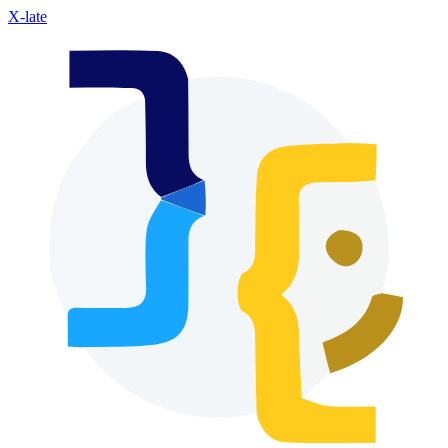
X-late