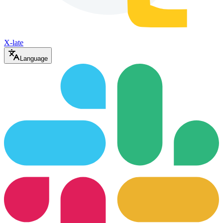
X-late
Language