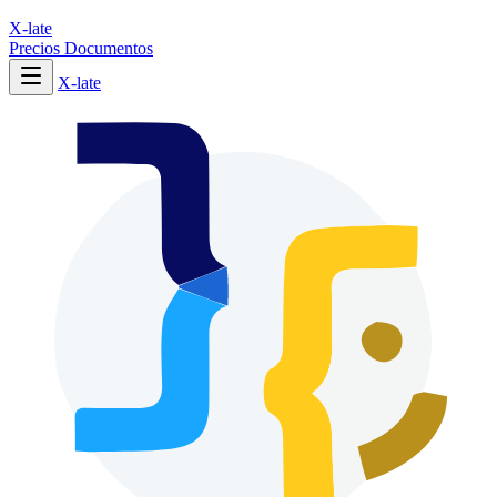
X-late
Precios
Documentos
X-late