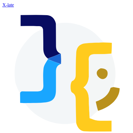
X-late