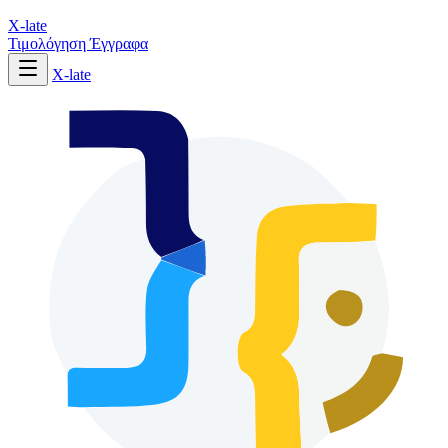
X-late
Τιμολόγηση
Έγγραφα
X-late