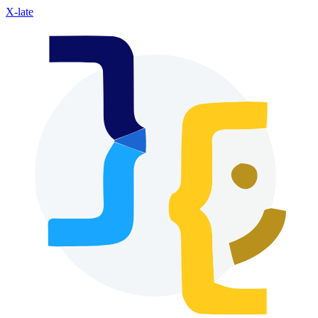
X-late