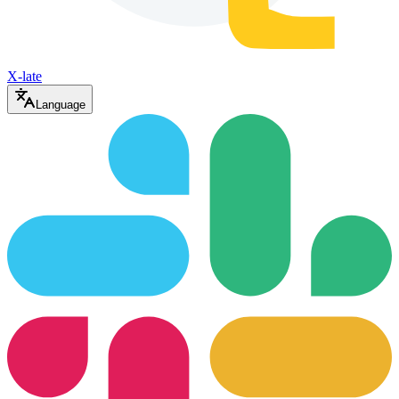
X-late
Language