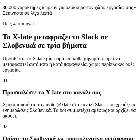
30.000 χαρακτήρες δωρεάν για ολόκληρο τον χώρο εργασίας σας •
Ξεκινήστε σε λίγα λεπτά
Πώς λειτουργεί
Το X-late μεταφράζει το Slack σε
Σλοβενικά σε τρία βήματα
Προσθέστε το X-late μία φορά και κάθε μήνυμα μπορεί να
μεταφραστεί αυτόματα ή κατά παραγγελία, χωρίς περίπλοκες ροές
εργασίας.
01
Προσκαλέστε το X-late στο κανάλι σας
Χρησιμοποιήστε το /invite @xlate στο κανάλι Slack που χρειάζεται
ενημερώσεις Σλοβενικά. Το bot συμμετέχει αμέσως και αρχίζει να
ακούει.
02
Ορίστε το Σλοβενικά ως προεπιλεγμένη μετάφραση