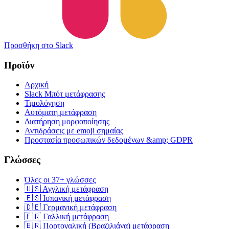
Προσθήκη στο Slack
Προϊόν
Αρχική
Slack Μπότ μετάφρασης
Τιμολόγηση
Αυτόματη μετάφραση
Διατήρηση μορφοποίησης
Αντιδράσεις με emoji σημαίας
Προστασία προσωπικών δεδομένων &amp; GDPR
Γλώσσες
Όλες οι 37+ γλώσσες
🇺🇸 Αγγλική μετάφραση
🇪🇸 Ισπανική μετάφραση
🇩🇪 Γερμανική μετάφραση
🇫🇷 Γαλλική μετάφραση
🇧🇷 Πορτογαλική (Βραζιλιάνα) μετάφραση