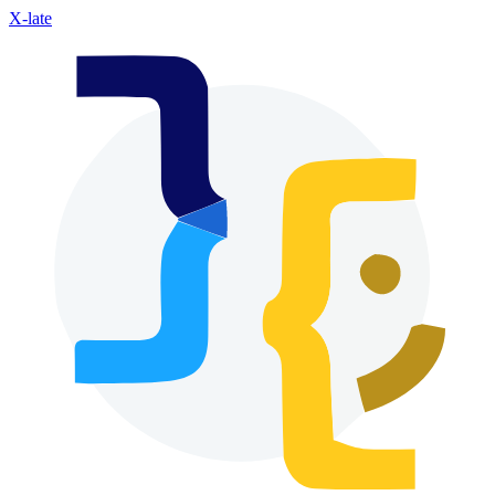
X-late