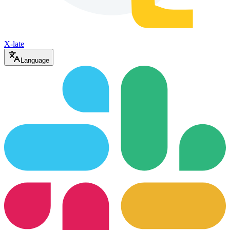
X-late
Language