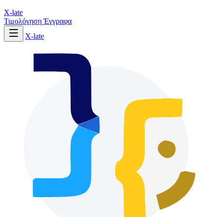
X-late
Τιμολόγηση
Έγγραφα
X-late