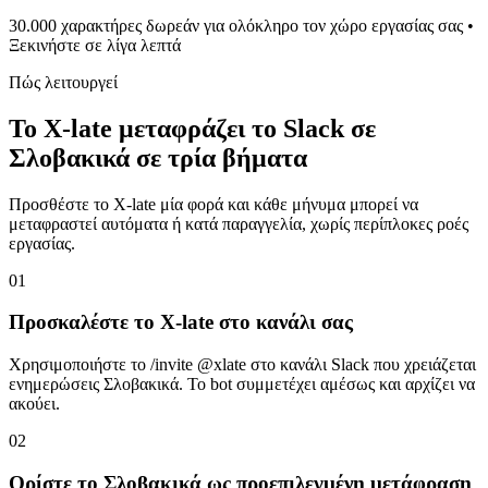
30.000 χαρακτήρες δωρεάν για ολόκληρο τον χώρο εργασίας σας •
Ξεκινήστε σε λίγα λεπτά
Πώς λειτουργεί
Το X-late μεταφράζει το Slack σε
Σλοβακικά σε τρία βήματα
Προσθέστε το X-late μία φορά και κάθε μήνυμα μπορεί να
μεταφραστεί αυτόματα ή κατά παραγγελία, χωρίς περίπλοκες ροές
εργασίας.
01
Προσκαλέστε το X-late στο κανάλι σας
Χρησιμοποιήστε το /invite @xlate στο κανάλι Slack που χρειάζεται
ενημερώσεις Σλοβακικά. Το bot συμμετέχει αμέσως και αρχίζει να
ακούει.
02
Ορίστε το Σλοβακικά ως προεπιλεγμένη μετάφραση