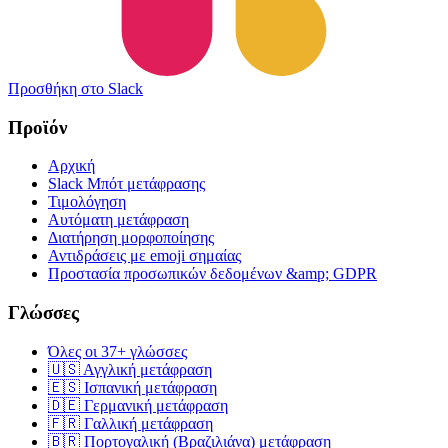
Προσθήκη στο Slack
Προϊόν
Αρχική
Slack Μπότ μετάφρασης
Τιμολόγηση
Αυτόματη μετάφραση
Διατήρηση μορφοποίησης
Αντιδράσεις με emoji σημαίας
Προστασία προσωπικών δεδομένων &amp; GDPR
Γλώσσες
Όλες οι 37+ γλώσσες
🇺🇸 Αγγλική μετάφραση
🇪🇸 Ισπανική μετάφραση
🇩🇪 Γερμανική μετάφραση
🇫🇷 Γαλλική μετάφραση
🇧🇷 Πορτογαλική (Βραζιλιάνα) μετάφραση