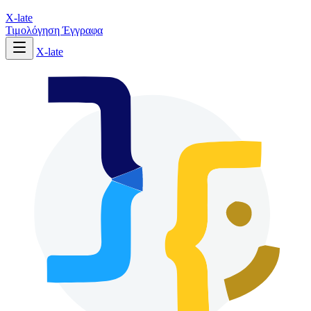
X-late
Τιμολόγηση
Έγγραφα
X-late