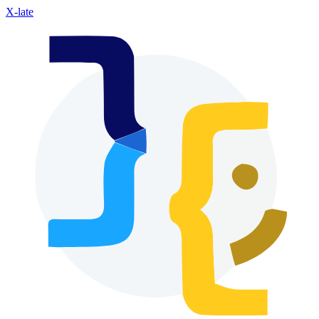
X-late