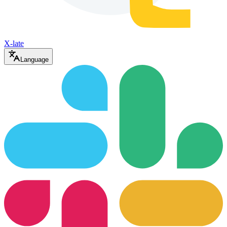
X-late
Language