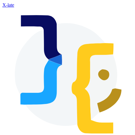
X-late