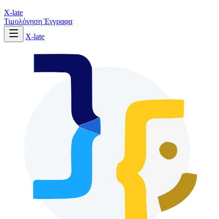
X-late
Τιμολόγηση
Έγγραφα
X-late