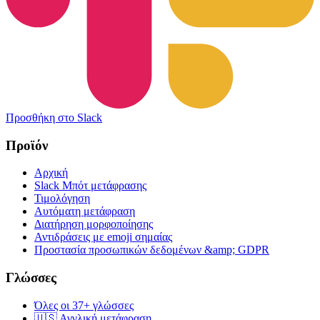
Προσθήκη στο Slack
Προϊόν
Αρχική
Slack Μπότ μετάφρασης
Τιμολόγηση
Αυτόματη μετάφραση
Διατήρηση μορφοποίησης
Αντιδράσεις με emoji σημαίας
Προστασία προσωπικών δεδομένων &amp; GDPR
Γλώσσες
Όλες οι 37+ γλώσσες
🇺🇸 Αγγλική μετάφραση