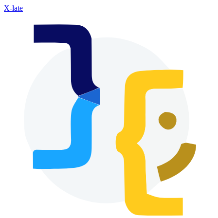
X-late