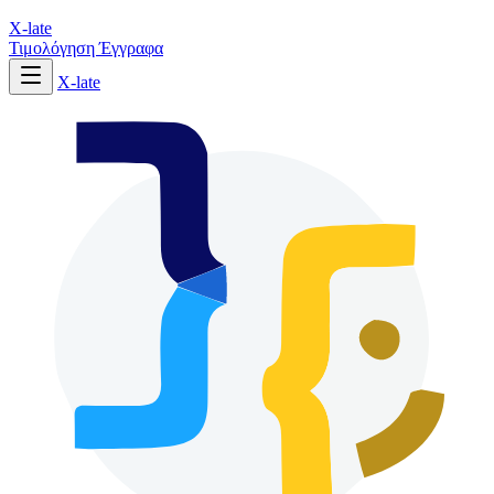
X-late
Τιμολόγηση
Έγγραφα
X-late