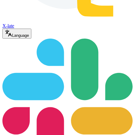
X-late
Language