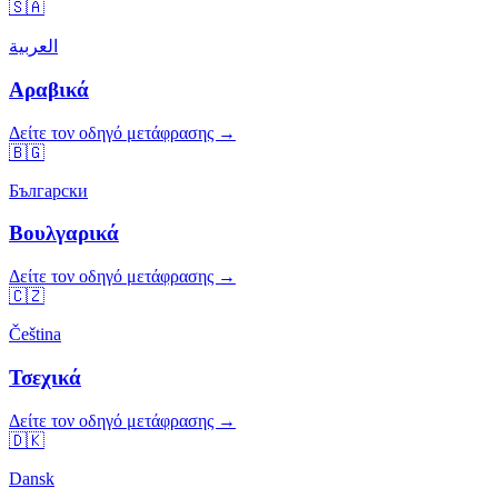
🇸🇦
العربية
Αραβικά
Δείτε τον οδηγό μετάφρασης →
🇧🇬
Български
Βουλγαρικά
Δείτε τον οδηγό μετάφρασης →
🇨🇿
Čeština
Τσεχικά
Δείτε τον οδηγό μετάφρασης →
🇩🇰
Dansk