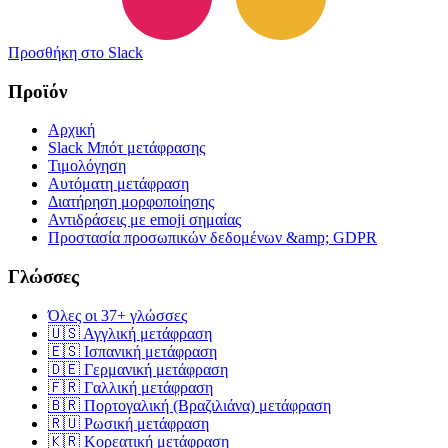
Προσθήκη στο Slack
Προϊόν
Αρχική
Slack Μπότ μετάφρασης
Τιμολόγηση
Αυτόματη μετάφραση
Διατήρηση μορφοποίησης
Αντιδράσεις με emoji σημαίας
Προστασία προσωπικών δεδομένων &amp; GDPR
Γλώσσες
Όλες οι 37+ γλώσσες
🇺🇸 Αγγλική μετάφραση
🇪🇸 Ισπανική μετάφραση
🇩🇪 Γερμανική μετάφραση
🇫🇷 Γαλλική μετάφραση
🇧🇷 Πορτογαλική (Βραζιλιάνα) μετάφραση
🇷🇺 Ρωσική μετάφραση
🇰🇷 Κορεατική μετάφραση