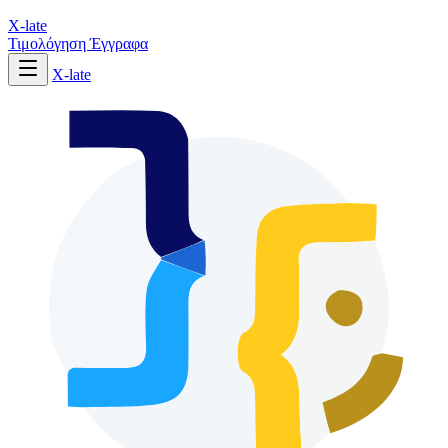
X-late
Τιμολόγηση
Έγγραφα
X-late