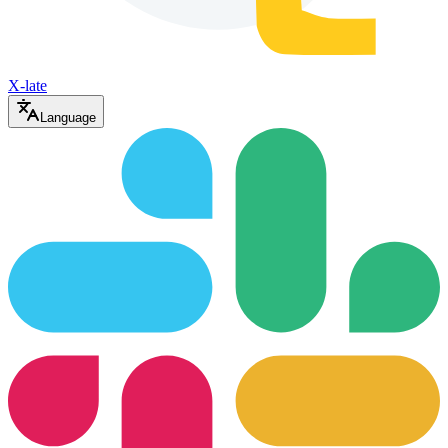
X-late
Language