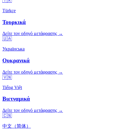
🇹🇷
Türkçe
Τουρκικά
Δείτε τον οδηγό μετάφρασης →
🇺🇦
Українська
Ουκρανικά
Δείτε τον οδηγό μετάφρασης →
🇻🇳
Tiếng Việt
Βιετναμικά
Δείτε τον οδηγό μετάφρασης →
🇨🇳
中文（简体）