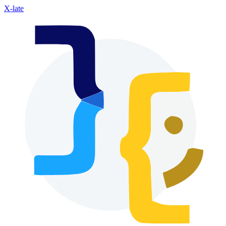
X-late