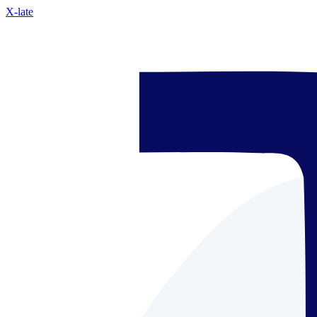
X-late