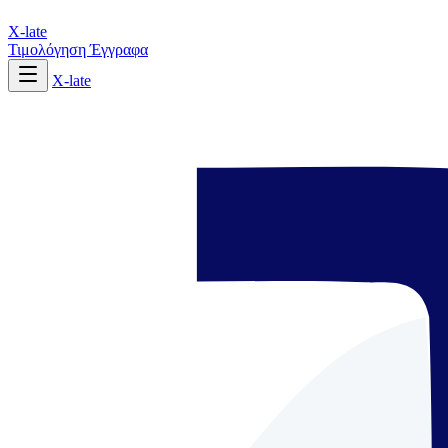
X-late
Τιμολόγηση
Έγγραφα
X-late