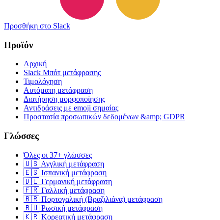
Προσθήκη στο Slack
Προϊόν
Αρχική
Slack Μπότ μετάφρασης
Τιμολόγηση
Αυτόματη μετάφραση
Διατήρηση μορφοποίησης
Αντιδράσεις με emoji σημαίας
Προστασία προσωπικών δεδομένων &amp; GDPR
Γλώσσες
Όλες οι 37+ γλώσσες
🇺🇸 Αγγλική μετάφραση
🇪🇸 Ισπανική μετάφραση
🇩🇪 Γερμανική μετάφραση
🇫🇷 Γαλλική μετάφραση
🇧🇷 Πορτογαλική (Βραζιλιάνα) μετάφραση
🇷🇺 Ρωσική μετάφραση
🇰🇷 Κορεατική μετάφραση