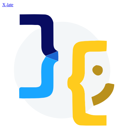
X-late