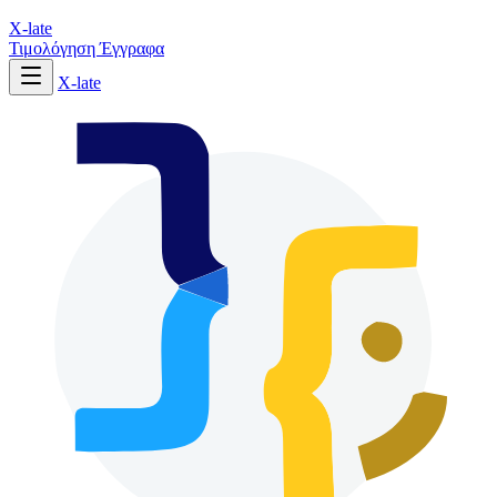
X-late
Τιμολόγηση
Έγγραφα
X-late