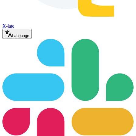
X-late
Language