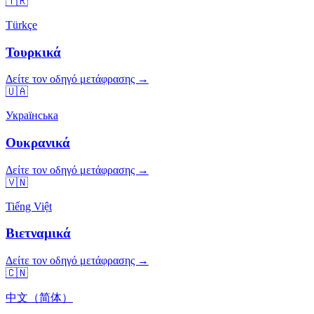
🇹🇷
Türkçe
Τουρκικά
Δείτε τον οδηγό μετάφρασης →
🇺🇦
Українська
Ουκρανικά
Δείτε τον οδηγό μετάφρασης →
🇻🇳
Tiếng Việt
Βιετναμικά
Δείτε τον οδηγό μετάφρασης →
🇨🇳
中文（简体）