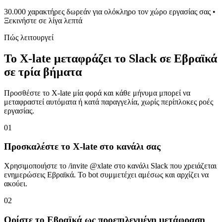
30.000 χαρακτήρες δωρεάν για ολόκληρο τον χώρο εργασίας σας •
Ξεκινήστε σε λίγα λεπτά
Πώς λειτουργεί
Το X-late μεταφράζει το Slack σε Εβραϊκά
σε τρία βήματα
Προσθέστε το X-late μία φορά και κάθε μήνυμα μπορεί να
μεταφραστεί αυτόματα ή κατά παραγγελία, χωρίς περίπλοκες ροές
εργασίας.
01
Προσκαλέστε το X-late στο κανάλι σας
Χρησιμοποιήστε το /invite @xlate στο κανάλι Slack που χρειάζεται
ενημερώσεις Εβραϊκά. Το bot συμμετέχει αμέσως και αρχίζει να
ακούει.
02
Ορίστε το Εβραϊκά ως προεπιλεγμένη μετάφραση