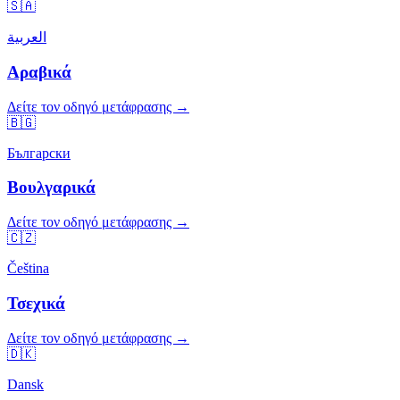
🇸🇦
العربية
Αραβικά
Δείτε τον οδηγό μετάφρασης →
🇧🇬
Български
Βουλγαρικά
Δείτε τον οδηγό μετάφρασης →
🇨🇿
Čeština
Τσεχικά
Δείτε τον οδηγό μετάφρασης →
🇩🇰
Dansk