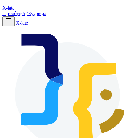
X-late
Τιμολόγηση
Έγγραφα
X-late