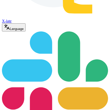
X-late
Language