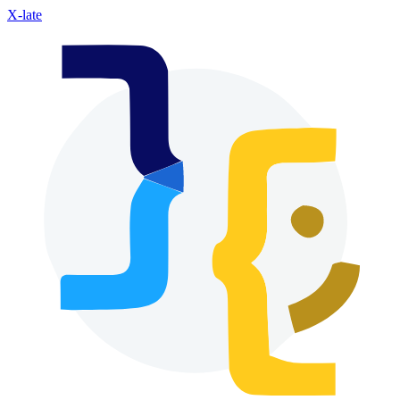
X-late