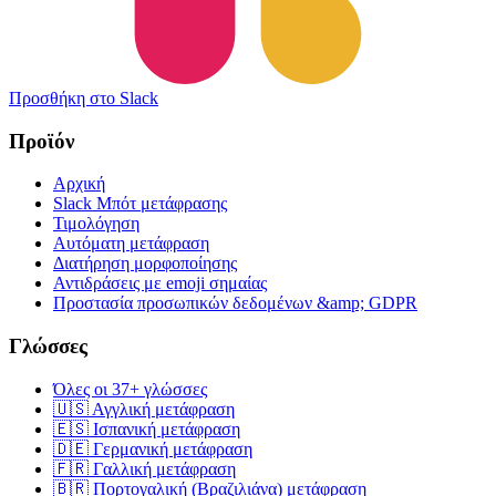
Προσθήκη στο Slack
Προϊόν
Αρχική
Slack Μπότ μετάφρασης
Τιμολόγηση
Αυτόματη μετάφραση
Διατήρηση μορφοποίησης
Αντιδράσεις με emoji σημαίας
Προστασία προσωπικών δεδομένων &amp; GDPR
Γλώσσες
Όλες οι 37+ γλώσσες
🇺🇸 Αγγλική μετάφραση
🇪🇸 Ισπανική μετάφραση
🇩🇪 Γερμανική μετάφραση
🇫🇷 Γαλλική μετάφραση
🇧🇷 Πορτογαλική (Βραζιλιάνα) μετάφραση